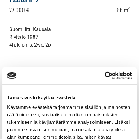
paritalo,
77 000 €
88 m²
puutalo-
osake
Suomi Iitti Kausala
Rivitalo 1987
4h, k, ph, s, 2wc, 2p
KYLVÄJÄNTIE 5
35 000 €
42 m²
Tämä sivusto käyttää evästeitä
Suomi Iitti Kausala
Käytämme evästeitä tarjoamamme sisällön ja mainosten
Rivitalo 1987
räätälöimiseen, sosiaalisen median ominaisuuksien
2h, k, s, psh/wc, terassi
tukemiseen ja kävijämäärämme analysoimiseen. Lisäksi
jaamme sosiaalisen median, mainosalan ja analytiikka-
alan kumppaneillemme tietoja siitä, miten käytät