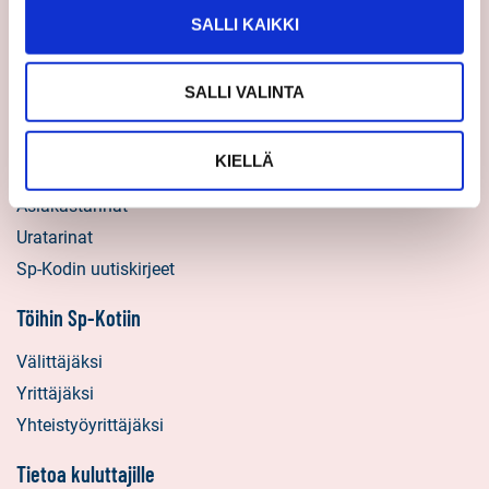
Sp-Koti Keskusyksikkö
SALLI KAIKKI
Suosittele
SALLI VALINTA
Ajankohtaista
Uutiset
KIELLÄ
Vinkit
Asiakastarinat
Uratarinat
Sp-Kodin uutiskirjeet
Töihin Sp-Kotiin
Välittäjäksi
Yrittäjäksi
Yhteistyöyrittäjäksi
Tietoa kuluttajille