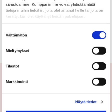
sivustoamme. Kumppanimme voivat yhdistää näitä
RUOTUKUJA 6
tietoja muihin tietoihin, joita olet antanut heille tai joita on
68 000 €
81 m²
kerätty, kun olet käyttänyt heidän palvelujaan.
Suostumuksen
Suomi Iitti Kausala
Välttämätön
valinta
Rivitalo 1982
3h,k,ph,s,wc,vh,terassi
Mieltymykset
Tilastot
Markkinointi
Yhteystiedot
Välittäjämme
Toimipisteet
Näytä tiedot
Medialle