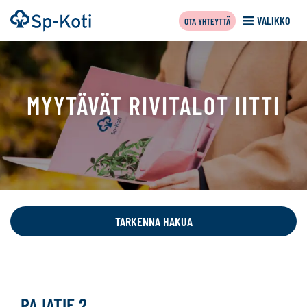
Siirry
Etusivu
VALIKKO
OTA YHTEYTTÄ
sisältöön
MYYTÄVÄT RIVITALOT IITTI
Tällä
sivulla
näytetään
TARKENNA HAKUA
seuraavat
kohteet:
rivitalo,
PAJATIE 2