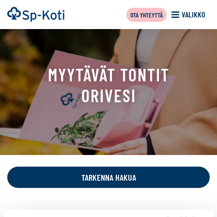
Siirry
Etusivu
VALIKKO
OTA YHTEYTTÄ
sisältöön
MYYTÄVÄT TONTIT
ORIVESI
Tällä
sivulla
näytetään
TARKENNA HAKUA
seuraavat
kohteet: