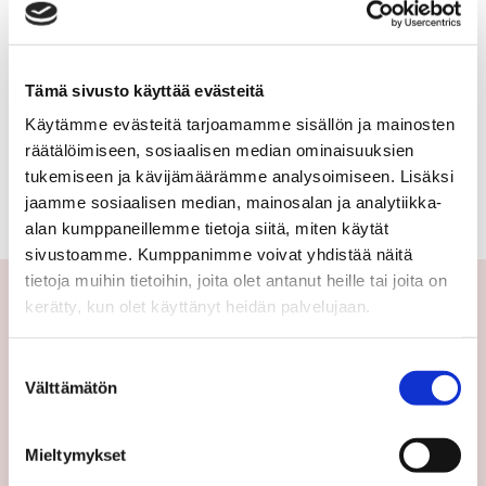
omakotitalotontti,
PIHLAJATIE
vapaa-
39 000 €
0,776 ha
Tämä sivusto käyttää evästeitä
ajan
Käytämme evästeitä tarjoamamme sisällön ja mainosten
tontti,
Suomi Orivesi Kirjainniemi
räätälöimiseen, sosiaalisen median ominaisuuksien
Vapaa-ajan tontti 1938
tukemiseen ja kävijämäärämme analysoimiseen. Lisäksi
rivitalotontti,
jaamme sosiaalisen median, mainosalan ja analytiikka-
liike-
alan kumppaneillemme tietoja siitä, miten käytät
sivustoamme. Kumppanimme voivat yhdistää näitä
ja
tietoja muihin tietoihin, joita olet antanut heille tai joita on
teollisuustontti,
kerätty, kun olet käyttänyt heidän palvelujaan.
kerrostalotontti,
Yhteystiedot
Suostumuksen
määräala,
Välttämätön
valinta
Välittäjämme
peltoalue
Toimipisteet
Mieltymykset
Medialle