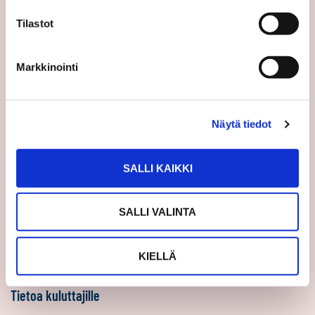
Sp-Koti Keskusyksikkö
Suosittele
Tilastot
Ajankohtaista
Markkinointi
Uutiset
Vinkit
Asiakastarinat
Näytä tiedot
Uratarinat
Sp-Kodin uutiskirjeet
SALLI KAIKKI
Töihin Sp-Kotiin
SALLI VALINTA
Välittäjäksi
Yrittäjäksi
KIELLÄ
Yhteistyöyrittäjäksi
Tietoa kuluttajille