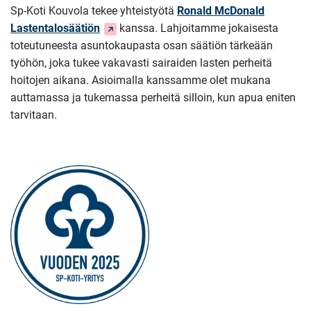
Sp-Koti Kouvola tekee yhteistyötä
Ronald McDonald
(Siirryt
Lastentalosäätiön
kanssa. Lahjoitamme jokaisesta
toiseen
toteutuneesta asuntokaupasta osan säätiön tärkeään
palveluun)
työhön, joka tukee vakavasti sairaiden lasten perheitä
hoitojen aikana. Asioimalla kanssamme olet mukana
auttamassa ja tukemassa perheitä silloin, kun apua eniten
tarvitaan.