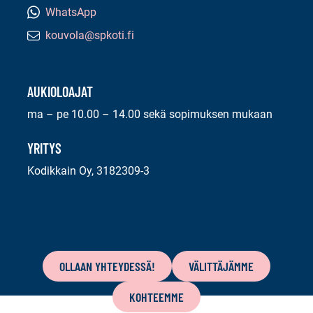
WhatsApp
kouvola@spkoti.fi
Sähköpostiosoite:
AUKIOLOAJAT
ma – pe 10.00 – 14.00 sekä sopimuksen mukaan
YRITYS
Kodikkain Oy, 3182309-3
Tämän
sivun
OLLAAN YHTEYDESSÄ!
VÄLITTÄJÄMME
sisältö
KOHTEEMME