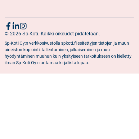
Seuraa
Sosiaalinen
Sosiaalinen
Sosiaalinen
media:
© 2026 Sp-Koti. Kaikki oikeudet pidätetään.
media:
media:
meitä
facebook
linkedin
instagram
Sp-Koti Oy:n verkkosivustolla spkoti.fi esitettyjen tietojen ja muun
aineiston kopiointi, tallentaminen, julkaiseminen ja muu
hyödyntäminen muuhun kuin yksityiseen tarkoitukseen on kielletty
ilman Sp-Koti Oy:n antamaa kirjallista lupaa.