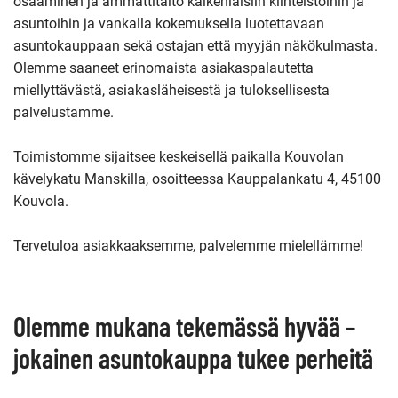
osaaminen ja ammattitaito kaikenlaisiin kiinteistöihin ja
asuntoihin ja vankalla kokemuksella luotettavaan
asuntokauppaan sekä ostajan että myyjän näkökulmasta.
Olemme saaneet erinomaista asiakaspalautetta
miellyttävästä, asiakasläheisestä ja tuloksellisesta
palvelustamme.
Toimistomme sijaitsee keskeisellä paikalla Kouvolan
kävelykatu Manskilla, osoitteessa Kauppalankatu 4, 45100
Kouvola.
Tervetuloa asiakkaaksemme, palvelemme mielellämme!
Olemme mukana tekemässä hyvää –
jokainen asuntokauppa tukee perheitä