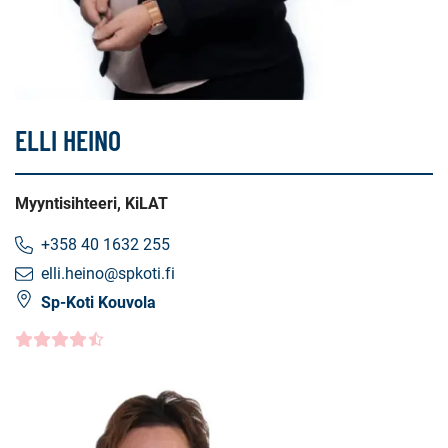
ELLI HEINO
Myyntisihteeri, KiLAT
+358 40 1632 255
elli.heino@spkoti.fi
Sp-Koti Kouvola
Asiakasarvio
4.5000
/5