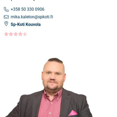
+358 50 330 0906
mika.kaleton@spkoti.fi
Sp-Koti Kouvola
Asiakasarvio
4.5000
/5