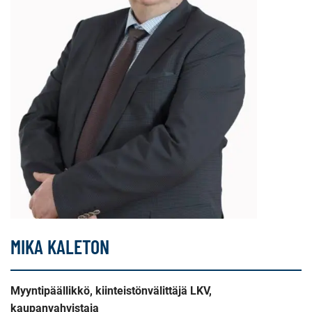
MIKA KALETON
Myyntipäällikkö, kiinteistönvälittäjä LKV,
kaupanvahvistaja