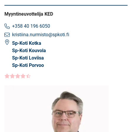
Myyntineuvottelija KED
+358 40 196 6050
kristiina.nurmisto@spkoti.fi
Sp-Koti Kotka
Sp-Koti Kouvola
Sp-Koti Loviisa
Sp-Koti Porvoo
Asiakasarvio
4.5000
/5