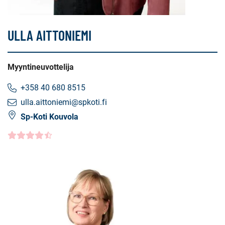
ULLA AITTONIEMI
Myyntineuvottelija
+358 40 680 8515
ulla.aittoniemi@spkoti.fi
Sp-Koti Kouvola
Asiakasarvio
4.5000
/5