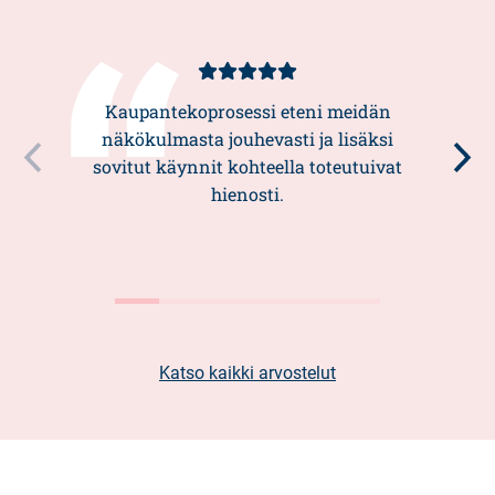
Asiakasarvio
5/5
Kaupantekoprosessi eteni meidän
näkökulmasta jouhevasti ja lisäksi
sovitut käynnit kohteella toteutuivat
hienosti.
Katso kaikki arvostelut