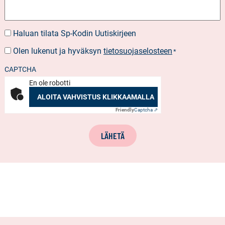
Haluan tilata Sp-Kodin Uutiskirjeen
UUTISKIRJEEN
TILAUS
Olen lukenut ja hyväksyn
tietosuojaselosteen
SUOSTUMUS
*
*
CAPTCHA
En ole robotti
ALOITA VAHVISTUS KLIKKAAMALLA
Friendly
Captcha ⇗
LÄHETÄ