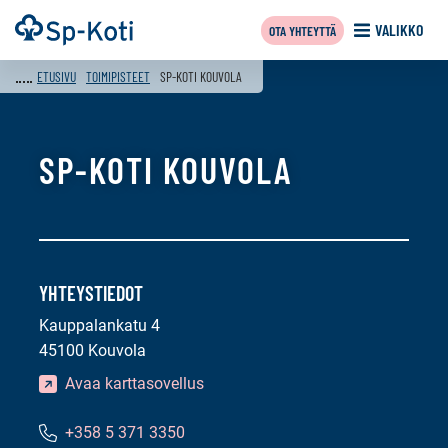
Siirry
Etusivu
VALIKKO
OTA YHTEYTTÄ
sisältöön
ETUSIVU
TOIMIPISTEET
SP-KOTI KOUVOLA
SP-KOTI KOUVOLA
YHTEYSTIEDOT
Kauppalankatu 4
45100 Kouvola
Avaa karttasovellus
+358 5 371 3350
Puhelinnumero: