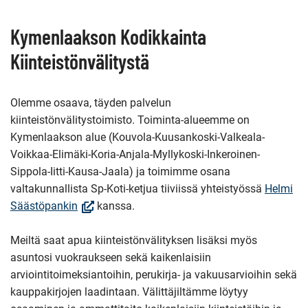
Kymenlaakson Kodikkainta
Kiinteistönvälitystä
Olemme osaava, täyden palvelun
kiinteistönvälitystoimisto. Toiminta-alueemme on
Kymenlaakson alue (Kouvola-Kuusankoski-Valkeala-
Voikkaa-Elimäki-Koria-Anjala-Myllykoski-Inkeroinen-
Sippola-Iitti-Kausa-Jaala) ja toimimme osana
valtakunnallista Sp-Koti-ketjua tiiviissä yhteistyössä
Helmi
(Avautuu
Säästöpankin
kanssa.
uuteen
ikkunaan,
Meiltä saat apua kiinteistönvälityksen lisäksi myös
Siirryt
asuntosi vuokraukseen sekä kaikenlaisiin
toiseen
arviointitoimeksiantoihin, perukirja- ja vakuusarvioihin sekä
palveluun)
kauppakirjojen laadintaan. Välittäjiltämme löytyy