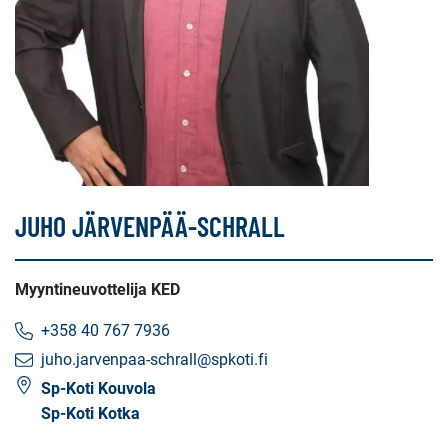
JUHO JÄRVENPÄÄ-SCHRALL
Myyntineuvottelija KED
+358 40 767 7936
juho.jarvenpaa-schrall@spkoti.fi
Sp-Koti Kouvola
Sp-Koti Kotka