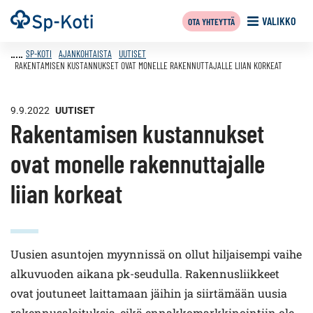
Siirry
Etusivu
VALIKKO
OTA YHTEYTTÄ
sisältöön
SP-KOTI
AJANKOHTAISTA
UUTISET
RAKENTAMISEN KUSTANNUKSET OVAT MONELLE RAKENNUTTAJALLE LIIAN KORKEAT
9.9.2022
UUTISET
Rakentamisen kustannukset
ovat monelle rakennuttajalle
liian korkeat
Uusien asuntojen myynnissä on ollut hiljaisempi vaihe
alkuvuoden aikana pk-seudulla. Rakennusliikkeet
ovat joutuneet laittamaan jäihin ja siirtämään uusia
rakennusaloituksia, eikä ennakkomarkkinointiin ole