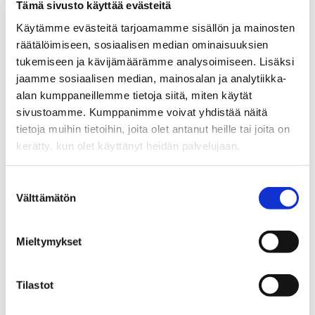
Tämä sivusto käyttää evästeitä
– Loppuvuoden osalta talouden näkymät ja odotukset ovat
Käytämme evästeitä tarjoamamme sisällön ja mainosten
räätälöimiseen, sosiaalisen median ominaisuuksien
varsin karut. Silti on tärkeää muistaa, että
asuntokauppoja
tukemiseen ja kävijämäärämme analysoimiseen. Lisäksi
tehdään koko ajan
, eikä markkina ole kuolemassa tai
jaamme sosiaalisen median, mainosalan ja analytiikka-
romahtamassa. Ihmisillä on aina omaan asumiseensa
alan kumppaneillemme tietoja siitä, miten käytät
liittyviä tarpeita. Tässä hetkessä korostuvat perusasiat niin
sivustoamme. Kumppanimme voivat yhdistää näitä
uuden kuin vanhankin asunnon hankinnassa. Asunnon ja
tietoja muihin tietoihin, joita olet antanut heille tai joita on
asumisen kustannukset on syytä selvittää pitkälle
kerätty, kun olet käyttänyt heidän palvelujaan.
tulevaisuuteen huolellisesti ennen kaupantekoa.
Suostumuksen
– Edelleen asunnon hankinnassa omaisuuden turvan
Välttämätön
valinta
säilymisen ja
asunnon arvonkehityksen kannalta
merkittävin tekijä on asunnon sijainti, asumisen
Mieltymykset
energiatehokkuutta tänä päivänä unohtamatta,
korostavat
Hatanmaa, Rantanen ja Jäntti.
Tilastot
Ota meihin yhteyttä, niin jutellaan aiheesta lisää: