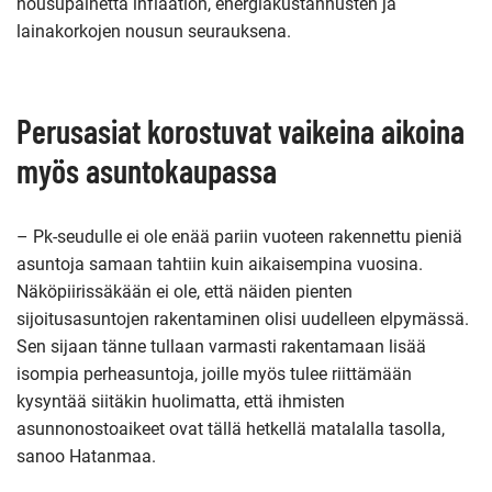
nousupainetta inflaation, energiakustannusten ja
lainakorkojen nousun seurauksena.
Perusasiat korostuvat vaikeina aikoina
myös asuntokaupassa
– Pk-seudulle ei ole enää pariin vuoteen rakennettu pieniä
asuntoja samaan tahtiin kuin aikaisempina vuosina.
Näköpiirissäkään ei ole, että näiden pienten
sijoitusasuntojen rakentaminen olisi uudelleen elpymässä.
Sen sijaan tänne tullaan varmasti rakentamaan lisää
isompia perheasuntoja, joille myös tulee riittämään
kysyntää siitäkin huolimatta, että ihmisten
asunnonostoaikeet ovat tällä hetkellä matalalla tasolla,
sanoo Hatanmaa.