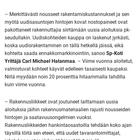
– Merkittävästi nousseet rakentamiskustannukset ja sen
myötä uudisasuntojen hintojen kovat nostopaineet ovat
pakottaneet rakennuttajia siirtämään uusia aloituksia pk-
seudullakin. Uudiskohteiden kauppa on laskenut jyrkästi,
koska uudisrakentaminen on tällä hetkellä jäissä, eikä
kohteita saada ennakkomarkkinointiin, sanoo
Sp-Koti
Yrittäjä Carl Michael Hatanmaa
. – Viime vuonna aloitetut,
valmistuvat kohteet käyvät edelleen tasaisesti kaupaksi.
Niitä myydään noin 20 prosenttia hitaammalla tahdilla
kuin viime vuonna.
– Rakennusliikkeet ovat joutuneet laittamaan uusia
aloituksia jäihin rakennusmateriaalien rajusti nousseiden
hintojen ja saatavuusongelmien vuoksi.
Rakennusliikkeiden hankintaosastoilla tehdään koko ajan
täysillä töitä sen eteen, että uudet tavarantoimittajat,