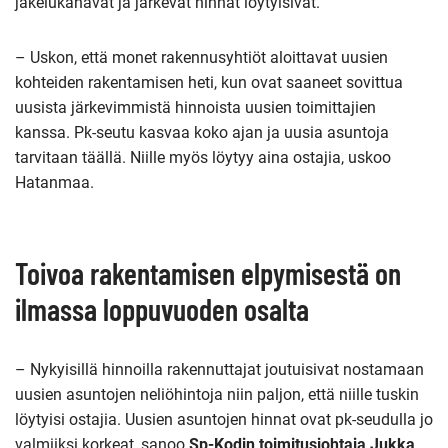
jakelukanavat ja järkevät hinnat löytyisivät.
– Uskon, että monet rakennusyhtiöt aloittavat uusien
kohteiden rakentamisen heti, kun ovat saaneet sovittua
uusista järkevimmistä hinnoista uusien toimittajien
kanssa. Pk-seutu kasvaa koko ajan ja uusia asuntoja
tarvitaan täällä. Niille myös löytyy aina ostajia, uskoo
Hatanmaa.
Toivoa rakentamisen elpymisestä on
ilmassa loppuvuoden osalta
– Nykyisillä hinnoilla rakennuttajat joutuisivat nostamaan
uusien asuntojen neliöhintoja niin paljon, että niille tuskin
löytyisi ostajia. Uusien asuntojen hinnat ovat pk-seudulla jo
valmiiksi korkeat, sanoo
Sp-Kodin toimitusjohtaja Jukka