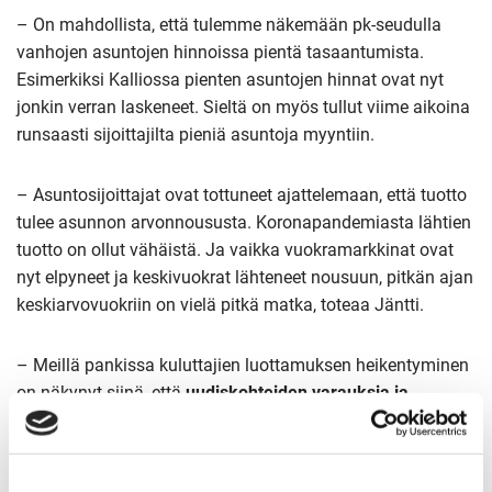
– On mahdollista, että tulemme näkemään pk-seudulla
vanhojen asuntojen hinnoissa pientä tasaantumista.
Esimerkiksi Kalliossa pienten asuntojen hinnat ovat nyt
jonkin verran laskeneet. Sieltä on myös tullut viime aikoina
runsaasti sijoittajilta pieniä asuntoja myyntiin.
– Asuntosijoittajat ovat tottuneet ajattelemaan, että tuotto
tulee asunnon arvonnoususta. Koronapandemiasta lähtien
tuotto on ollut vähäistä. Ja vaikka vuokramarkkinat ovat
nyt elpyneet ja keskivuokrat lähteneet nousuun, pitkän ajan
keskiarvovuokriin on vielä pitkä matka, toteaa Jäntti.
– Meillä pankissa kuluttajien luottamuksen heikentyminen
on näkynyt siinä, että
uudiskohteiden varauksia ja
asuntokauppoja on peruuntunut jonkin verran
. Pankin
näkökulmasta asuntokaupalle on aina hyvä hetki, kunhan
oma talous on kunnossa, Jäntti jatkaa.