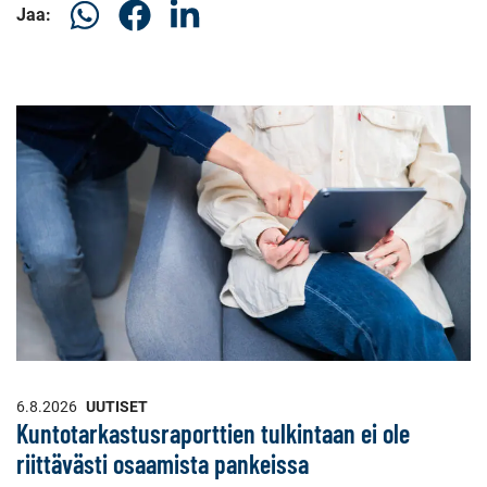
Jaa
Jaa
Jaa
Jaa:
WhatsApissa
Facebookissa
LinkedInissä
6.8.2026
UUTISET
Kuntotarkastusraporttien tulkintaan ei ole
riittävästi osaamista pankeissa