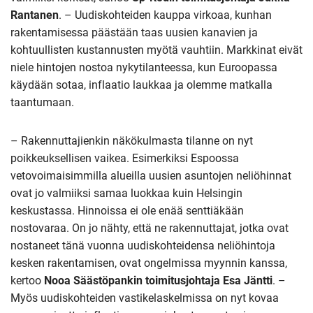
Rantanen
. – Uudiskohteiden kauppa virkoaa, kunhan
rakentamisessa päästään taas uusien kanavien ja
kohtuullisten kustannusten myötä vauhtiin. Markkinat eivät
niele hintojen nostoa nykytilanteessa, kun Euroopassa
käydään sotaa, inflaatio laukkaa ja olemme matkalla
taantumaan.
– Rakennuttajienkin näkökulmasta tilanne on nyt
poikkeuksellisen vaikea. Esimerkiksi Espoossa
vetovoimaisimmilla alueilla uusien asuntojen neliöhinnat
ovat jo valmiiksi samaa luokkaa kuin Helsingin
keskustassa. Hinnoissa ei ole enää senttiäkään
nostovaraa. On jo nähty, että ne rakennuttajat, jotka ovat
nostaneet tänä vuonna uudiskohteidensa neliöhintoja
kesken rakentamisen, ovat ongelmissa myynnin kanssa,
kertoo
Nooa Säästöpankin toimitusjohtaja Esa Jäntti
. –
Myös uudiskohteiden vastikelaskelmissa on nyt kovaa