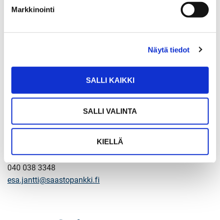
Markkinointi
Carl Michael Hatanmaa
Yrittäjä, LKV, LVV
Sp-Koti Espoo, Tapiola
Näytä tiedot
050 445 0990,
carlmichael.hatanmaa@spkoti.fi
Jukka Rantanen
SALLI KAIKKI
Toimitusjohtaja, Sp-Koti Oy
050 341 1391
SALLI VALINTA
jukka.rantanen@spkoti.fi
KIELLÄ
Esa Jäntti
Toimitusjohtaja, Nooa Säästöpankki
040 038 3348
esa.jantti@saastopankki.fi