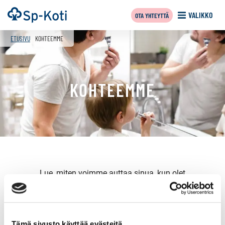
Siirry
Etusivu
VALIKKO
OTA YHTEYTTÄ
sisältöön
f
ETUSIVU
KOHTEEMME
KOHTEEMME
Lue, miten voimme auttaa sinua, kun olet
myymässä
,
vuokraamassa
,
ostamassa
tai haluat tehdä
ostotoimeksiannon
.
Tämä sivusto käyttää evästeitä