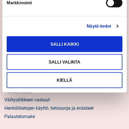
Asiakastarinat
Markkinointi
Uratarinat
Sp-Kodin uutiskirjeet
Näytä tiedot
Töihin Sp-Kotiin
Välittäjäksi
SALLI KAIKKI
Yrittäjäksi
Yhteistyöyrittäjäksi
SALLI VALINTA
Tietoa kuluttajille
KIELLÄ
Sp-Koti lyhyesti
Vastuullisuus
Välitysliikkeen vastuut
Henkilötietojen käyttö, tietosuoja ja evästeet
Palautelomake