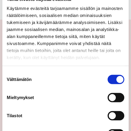
Käytämme evästeitä tarjoamamme sisällön ja mainosten
räätälöimiseen, sosiaalisen median ominaisuuksien
tukemiseen ja kävijämäärämme analysoimiseen. Lisäksi
jaamme sosiaalisen median, mainosalan ja analytiikka-
alan kumppaneillemme tietoja siitä, miten käytät
Yhteystiedot
sivustoamme. Kumppanimme voivat yhdistää näitä
tietoja muihin tietoihin, joita olet antanut heille tai joita on
Välittäjämme
kerätty, kun olet käyttänyt heidän palvelujaan.
Toimipisteet
Medialle
Suostumuksen
Välttämätön
valinta
Sp-Koti Keskusyksikkö
Suosittele
Mieltymykset
Ajankohtaista
Uutiset
Tilastot
Vinkit