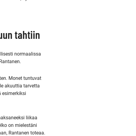
un tahtiin
lisesti normaalissa
 Rantanen.
iten. Monet tuntuvat
le akuuttia tarvetta
ä esimerkiksi
 maksaneeksi liikaa
elko on mielestäni
maan, Rantanen toteaa.