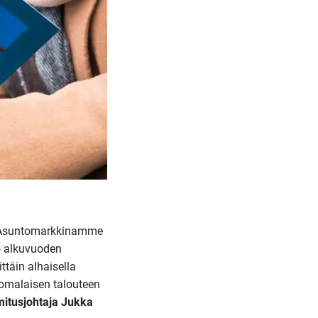
. Asuntomarkkinamme
o alkuvuoden
ttäin alhaisella
suomalaisen talouteen
mitusjohtaja Jukka