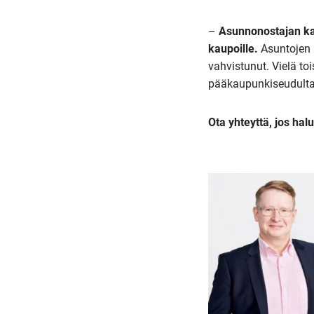
–
Asunnonostajan kan
kaupoille.
Asuntojen 
vahvistunut. Vielä t
pääkaupunkiseudulta
Ota yhteyttä, jos h