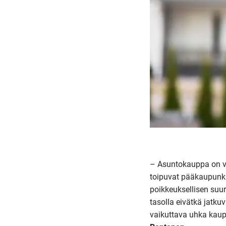
– Asuntokauppa on v
toipuvat pääkaupunki
poikkeuksellisen suurt
tasolla eivätkä jatku
vaikuttava uhka kaupp