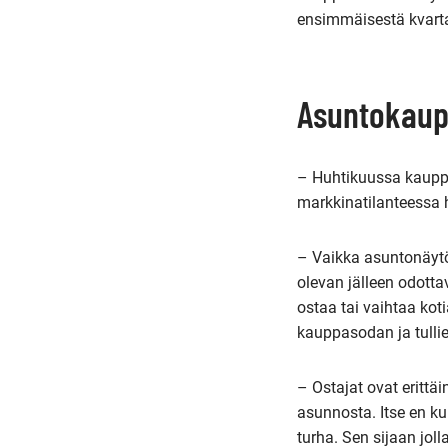
ensimmäisestä kvarta
Asuntokaupp
– Huhtikuussa kauppa 
markkinatilanteessa 
– Vaikka asuntonäytöi
olevan jälleen odottav
ostaa tai vaihtaa kot
kauppasodan ja tullie
– Ostajat ovat erittäi
asunnosta. Itse en ku
turha. Sen sijaan jol