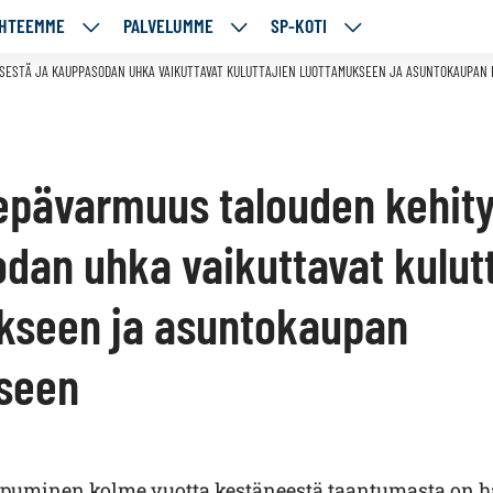
HTEEMME
PALVELUMME
SP-KOTI
ÄJÄMME
KOHTEEMME
PALVELUMME
SP-
UT
ALASIVUT
ALASIVUT
KOTI
SESTÄ JA KAUPPASODAN UHKA VAIKUTTAVAT KULUTTAJIEN LUOTTAMUKSEEN JA ASUNTOKAUPAN 
ALASIVUT
epävarmuus talouden kehity
dan uhka vaikuttavat kulutt
kseen ja asuntokaupan
iseen
puminen kolme vuotta kestäneestä taantumasta on haa