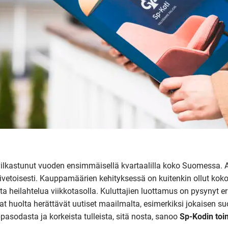
ilkastunut vuoden ensimmäisellä kvartaalilla koko Suomessa
vetoisesti. Kauppamäärien kehityksessä on kuitenkin ollut kok
a heilahtelua viikkotasolla. Kuluttajien luottamus on pysynyt eri
vat huolta herättävät uutiset maailmalta, esimerkiksi jokaisen 
asodasta ja korkeista tulleista, sitä nosta, sanoo
Sp-Kodin toi