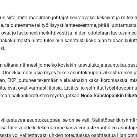
uus siitä, mitä maailman johtajat seuraavaksi keksivät ja miten
e, talouteemme tai työllisyystilanteeseemme, pitää luottamusta 
 ovat jo laskeneet merkittävästi ja niiden odotetaan laskevan ede
äkökulmasta lunta tulee niin sanotusti koko ajan tupaan kulut
si.
 aikana nähneet jo melko koviakin kasvulukuja asuntokaupas
 Onneksi moni asia myös tukee asuntokaupan vilkastumisen ja
an. EKP joutunee tekemään vielä ainakin kaksi koronlaskua, mist
elevat ovat varmasti iloisia. Lisäksi jo solmitut työehtosopim
imaa palkankorotusten myötä, jatkaa
Nooa Säästöpankin liiket
vilkastuvaa asuntokauppaa, se on selvää. Säästöpankkiryhmä
sa tälle vuodelle tekemämme kasvuennuste vanhojen asuntoje
tä voi valitettavasti uhkien toteutuessa osoittautua liian opti