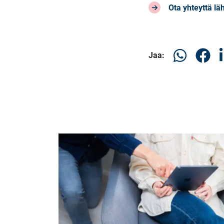
Ota yhteyttä l
Jaa
Jaa
J
Jaa:
WhatsApissa
Faceboo
L