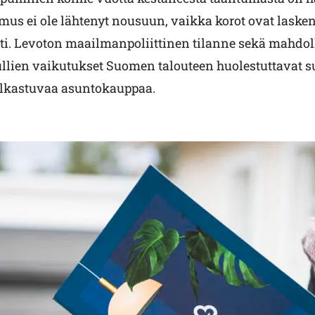
mus ei ole lähtenyt nousuun, vaikka korot ovat laskene
ti. Levoton maailmanpoliittinen tilanne sekä mahdol
llien vaikutukset Suomen talouteen huolestuttavat s
lkastuvaa asuntokauppaa.