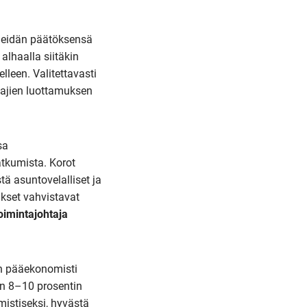
 heidän päätöksensä
alhaalla siitäkin
lleen. Valitettavasti
tajien luottamuksen
sa
tkumista. Korot
ä asuntovelalliset ja
ukset vahvistavat
oimintajohtaja
n pääekonomisti
n 8–10 prosentin
mistiseksi, hyvästä