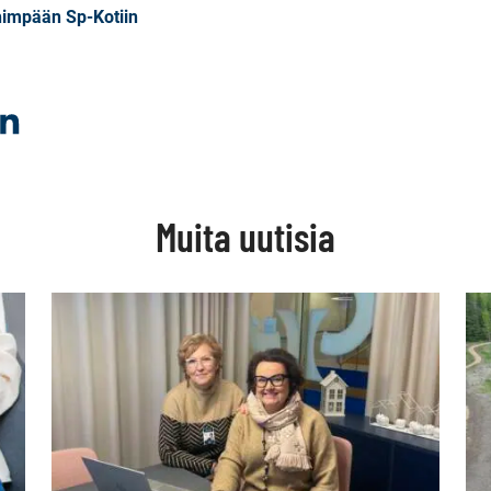
ähimpään Sp-Kotiin
aa
kissa
inkedInissä
Muita uutisia