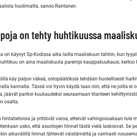
alista huolimatta, sanoo Rantanen.
oja on tehty huhtikuussa maalisku
on käynyt Sp-Kodissa aika lailla maaliskuun tahtiin, kun tyypil
huhtikuu on aina maaliskuuta parempi kauppakuukausi, kertoo
llä käy paljon väkeä, ostopäätöksiä tehdään huolellisesti hark
alla kannalla. Tässä voi hyvin käydä taas niin, että ne joilla ei o
ia, jäävät pariksi kuukaudeksi seuraamaan tilanteen kehittymist
n osalta.
n hintatietoisia ja yrittävät varoa, etteivät vahingossakaan tule
itenkaan usko, että asuntojen hinnat tästä vielä laskisivat. Se p
lakin aikavälillä hinnat lähtevät väistämättä ja varmasti nouse