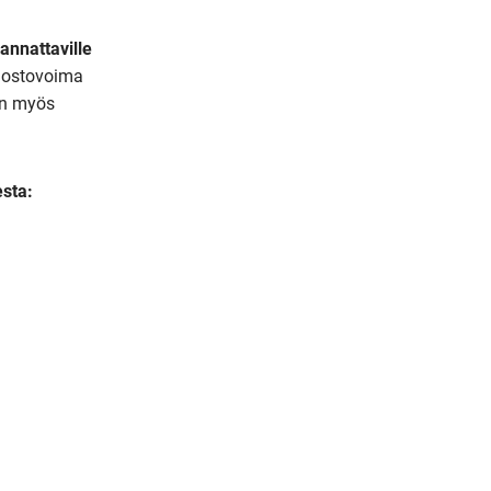
annattaville
a ostovoima
an myös
sta: