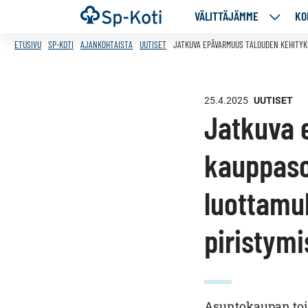
Siirry
Etusivu
VÄLITTÄJÄMME
KO
VÄLITT
sisältöön
ALASIV
ETUSIVU
SP-KOTI
AJANKOHTAISTA
UUTISET
JATKUVA EPÄVARMUUS TALOUDEN KEHITYK
25.4.2025
UUTISET
Jatkuva 
kauppaso
luottamu
piristym
Asuntokaupan toi