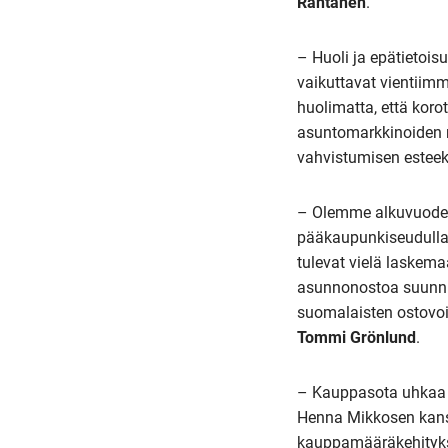
Rantanen
.
– Huoli ja epätietois
vaikuttavat vientiimm
huolimatta, että korot
asuntomarkkinoiden n
vahvistumisen esteek
– Olemme alkuvuoden
pääkaupunkiseudulla.
tulevat vielä laskema
asunnonostoa suunnitt
suomalaisten ostovo
Tommi Grönlund
.
– Kauppasota uhkaa 
Henna Mikkosen kans
kauppamääräkehitykses