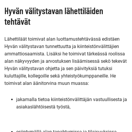
Hyvän välitystavan lähettiläiden
tehtävät
Lähettiläät toimivat alan luottamustehtävässä edistäen
Hyvän välitystavan tunnettuutta ja kiinteistönvälittäjien
ammattiosaamista. Lisäksi he toimivat tärkeässä roolissa
alan näkyvyyden ja arvostuksen lisäämisessä sekö tekevät
Hyvän välitystavan ohjetta ja sen päivityksiä tutuksi
kuluttajille, kollegoille sekä yhteistyökumppaneille. He
toimivat alan äänitorvina muun muassa:
jakamalla tietoa kiinteistönvälittäjän vastuullisesta ja
asiakaslähtöisestä työstä,
esiintymällä alan tapahtumissa ja tilaisuuksissa,