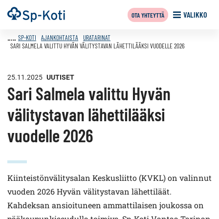
Siirry
Etusivu
VALIKKO
OTA YHTEYTTÄ
sisältöön
SP-KOTI
AJANKOHTAISTA
URATARINAT
SARI SALMELA VALITTU HYVÄN VÄLITYSTAVAN LÄHETTILÄÄKSI VUODELLE 2026
25.11.2025
UUTISET
Sari Salmela valittu Hyvän
välitystavan lähettilääksi
vuodelle 2026
Kiinteistönvälitysalan Keskusliitto (KVKL) on valinnut
vuoden 2026 Hyvän välitystavan lähettiläät.
Kahdeksan ansioituneen ammattilaisen joukossa on
pääkaupunkiseudulla toimiva, Sp-Koti Vantaa Tarinan