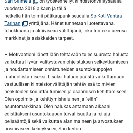
(Avautuu
Sari Salmela
on työskennellyt kiinteistönvälitysalalla
uuteen
vuodesta 2018 alkaen ja tällä
ikkunaan)
hetkellä hän toimii pääkaupunkiseudulla
Sp-Koti Vantaa
(Avautuu
Tarinan
yrittäjänä. Hänet tunnetaan luotettavana,
uuteen
tehokkaana ja aktiivisena välittäjänä, joka tuntee alueensa
ikkunaan)
markkinat ja asiakkaiden tarpeet.
– Motivaationi lähettilään tehtävään tulee suuresta halusta
vaikuttaa Hyvän välitystavan ohjeistuksen selkeyttämiseen
ja noudattamiseen onnistuneiden asuntokauppojen
mahdollistamiseksi. Lisäksi haluan päästä vaikuttamaan
vastuullisen kiinteistönvälittäjän tehtävissä toimivien
henkilöiden kouluttautumisen ja osaamisen kehittämiseen.
Olen oppimis- ja kehittymishaluinen ja ”elän”
asuntomarkkinaa. Olen halukas antamaan aikaani
edistääkseni asuntokaupan turvallisuutta ja reiluja
pelisääntöjä sekä vaikuttaa alan maineen ja arvostuksen
positiiviseen kehitykseen, Sari kertoo.