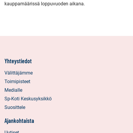
kauppamäärissä loppuvuoden aikana.
Yhteystiedot
Välittäjämme
Toimipisteet
Medialle
Sp-Koti Keskusyksikkö
Suosittele
Ajankohtaista
Uutiset