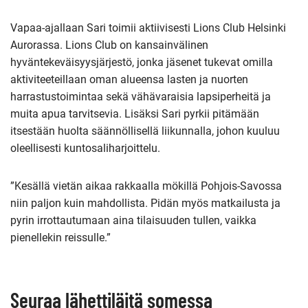
Vapaa-ajallaan Sari toimii aktiivisesti Lions Club Helsinki
Aurorassa. Lions Club on kansainvälinen
hyväntekeväisyysjärjestö, jonka jäsenet tukevat omilla
aktiviteeteillaan oman alueensa lasten ja nuorten
harrastustoimintaa sekä vähävaraisia lapsiperheitä ja
muita apua tarvitsevia. Lisäksi Sari pyrkii pitämään
itsestään huolta säännöllisellä liikunnalla, johon kuuluu
oleellisesti kuntosaliharjoittelu.
”Kesällä vietän aikaa rakkaalla mökillä Pohjois-Savossa
niin paljon kuin mahdollista. Pidän myös matkailusta ja
pyrin irrottautumaan aina tilaisuuden tullen, vaikka
pienellekin reissulle.”
Seuraa lähettiläitä somessa