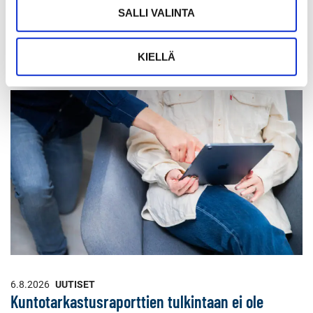
WhatsApissa
Facebookissa
LinkedInissä
SALLI VALINTA
Muita uutisia
KIELLÄ
6.8.2026
UUTISET
Kuntotarkastusraporttien tulkintaan ei ole