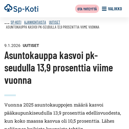
Siirry
Etusivu
VALIKKO
OTA YHTEYTTÄ
sisältöön
SP-KOTI
AJANKOHTAISTA
UUTISET
ASUNTOKAUPPA KASVOI PK-SEUDULLA 13,9 PROSENTTIA VIIME VUONNA
9.1.2026
UUTISET
Asuntokauppa kasvoi pk-
seudulla 13,9 prosenttia viime
vuonna
Vuonna 2025 asuntokauppojen määrä kasvoi
pääkaupunkiseudulla 13,9 prosenttia edellisvuodesta,
kun koko maassa kasvua oli 10,5 prosenttia. Lähes
neljännes kaikista kaupoista tehtiin