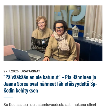
27.7.2026
URATARINAT
”Päivääkään en ole katunut” – Pia Hänninen ja
Jaana Sorsa ovat nähneet lähietäisyydeltä Sp-
Kodin kehityksen
Sp-Kodissa sen perustamisvuodesta asti mukana olleet