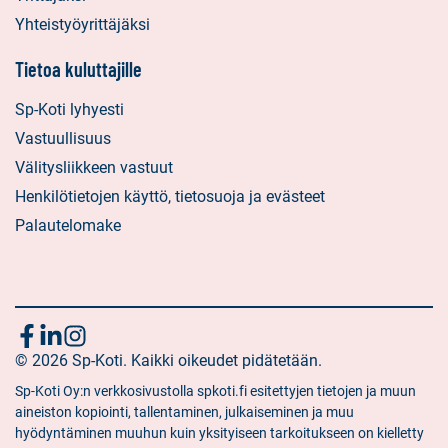
Yhteistyöyrittäjäksi
Tietoa kuluttajille
Sp-Koti lyhyesti
Vastuullisuus
Välitysliikkeen vastuut
Henkilötietojen käyttö, tietosuoja ja evästeet
Palautelomake
Seuraa
Sosiaalinen
Sosiaalinen
Sosiaalinen
media:
© 2026 Sp-Koti. Kaikki oikeudet pidätetään.
media:
media:
meitä
facebook
linkedin
instagram
Sp-Koti Oy:n verkkosivustolla spkoti.fi esitettyjen tietojen ja muun
aineiston kopiointi, tallentaminen, julkaiseminen ja muu
hyödyntäminen muuhun kuin yksityiseen tarkoitukseen on kielletty