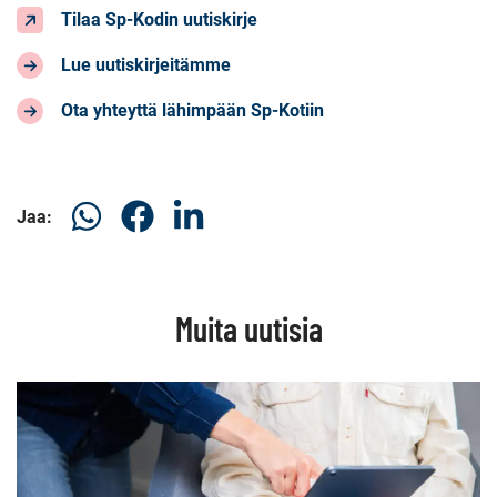
Tilaa Sp-Kodin uutiskirje
Lue uutiskirjeitämme
Ota yhteyttä lähimpään Sp-Kotiin
Jaa
Jaa
Jaa
Jaa:
WhatsApissa
Facebookissa
LinkedInissä
Muita uutisia