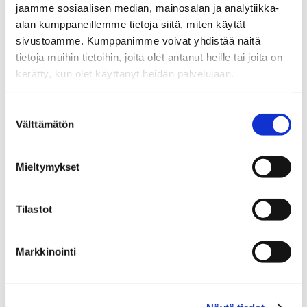
jaamme sosiaalisen median, mainosalan ja analytiikka-
alan kumppaneillemme tietoja siitä, miten käytät
sivustoamme. Kumppanimme voivat yhdistää näitä
tietoja muihin tietoihin, joita olet antanut heille tai joita on
kerätty, kun olet käyttänyt heidän palvelujaan.
Suostumuksen
Välttämätön
valinta
JUKKA RANTANEN
Mieltymykset
Toimitusjohtaja, eMBA, LKV, kiinteistöneuvos
Tilastot
+358 50 341 1391
jukka.rantanen@spkoti.fi
Markkinointi