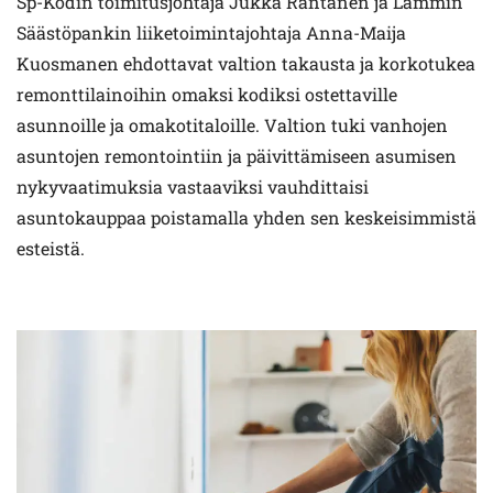
Sp-Kodin toimitusjohtaja Jukka Rantanen ja Lammin
Säästöpankin liiketoimintajohtaja Anna-Maija
Kuosmanen ehdottavat valtion takausta ja korkotukea
remonttilainoihin omaksi kodiksi ostettaville
asunnoille ja omakotitaloille. Valtion tuki vanhojen
asuntojen remontointiin ja päivittämiseen asumisen
nykyvaatimuksia vastaaviksi vauhdittaisi
asuntokauppaa poistamalla yhden sen keskeisimmistä
esteistä.