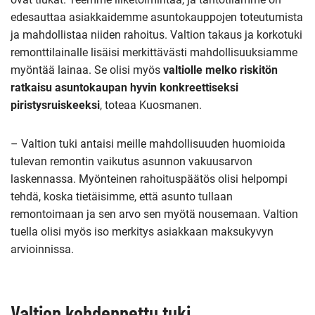
edesauttaa asiakkaidemme asuntokauppojen toteutumista
ja mahdollistaa niiden rahoitus. Valtion takaus ja korkotuki
remonttilainalle lisäisi merkittävästi mahdollisuuksiamme
myöntää lainaa. Se olisi myös
valtiolle melko riskitön
ratkaisu asuntokaupan hyvin konkreettiseksi
piristysruiskeeksi
, toteaa Kuosmanen.
– Valtion tuki antaisi meille mahdollisuuden huomioida
tulevan remontin vaikutus asunnon vakuusarvon
laskennassa. Myönteinen rahoituspäätös olisi helpompi
tehdä, koska tietäisimme, että asunto tullaan
remontoimaan ja sen arvo sen myötä nousemaan. Valtion
tuella olisi myös iso merkitys asiakkaan maksukyvyn
arvioinnissa.
Valtion kohdennettu tuki