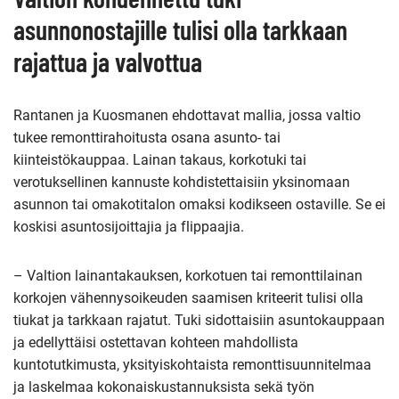
asunnonostajille tulisi olla tarkkaan
rajattua ja valvottua
Rantanen ja Kuosmanen ehdottavat mallia, jossa valtio
tukee remonttirahoitusta osana asunto- tai
kiinteistökauppaa. Lainan takaus, korkotuki tai
verotuksellinen kannuste kohdistettaisiin yksinomaan
asunnon tai omakotitalon omaksi kodikseen ostaville. Se ei
koskisi asuntosijoittajia ja flippaajia.
– Valtion lainantakauksen, korkotuen tai remonttilainan
korkojen vähennysoikeuden saamisen kriteerit tulisi olla
tiukat ja tarkkaan rajatut. Tuki sidottaisiin asuntokauppaan
ja edellyttäisi ostettavan kohteen mahdollista
kuntotutkimusta, yksityiskohtaista remonttisuunnitelmaa
ja laskelmaa kokonaiskustannuksista sekä työn