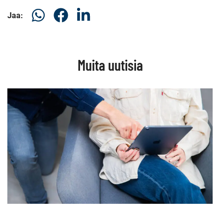
Jaa
Jaa
Jaa
Jaa:
WhatsApissa
Facebookissa
LinkedInissä
Muita uutisia