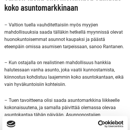
koko asuntomarkkinaan
– Valtion tuella vauhditettaisiin myös myyjien
mahdollisuuksia saada tälläkin hetkellä myynnissä olevat
huonokuntoisemmat asunnot kaupaksi ja päästä
eteenpäin omissa asumisen tarpeissaan, sanoo Rantanen.
– Kun ostajalla on realistinen mahdollisuus hankkia
halutessaan vanha asunto, joka vaatii kunnostamista,
kiinnostus kohdistuu laajemmin koko asuntokantaan, eikä
vain hyväkuntoisiin kohteisiin.
– Tuen tavoitteena olisi saada asuntomarkkina liikkeelle
kokonaisuutena, ja samalla päivittää olemassa olevaa
asuntokantaa tähän päivään. Asunnonostajien
remonttilainan tuella saataisiin vanhan asuntokannan
massiivista korjausvelkaa pienennettyä, uskovat Rantanen