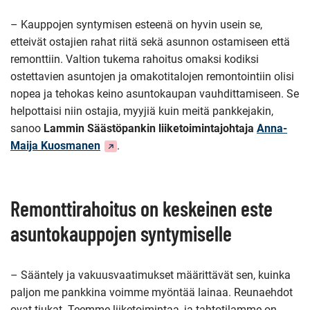
– Kauppojen syntymisen esteenä on hyvin usein se,
etteivät ostajien rahat riitä sekä asunnon ostamiseen että
remonttiin. Valtion tukema rahoitus omaksi kodiksi
ostettavien asuntojen ja omakotitalojen remontointiin olisi
nopea ja tehokas keino asuntokaupan vauhdittamiseen. Se
helpottaisi niin ostajia, myyjiä kuin meitä pankkejakin,
sanoo
Lammin Säästöpankin liiketoimintajohtaja
Anna-
(Siirryt
Maija Kuosmanen
.
toiseen
palveluun)
Remonttirahoitus on keskeinen este
asuntokauppojen syntymiselle
– Sääntely ja vakuusvaatimukset määrittävät sen, kuinka
paljon me pankkina voimme myöntää lainaa. Reunaehdot
ovat tiukat. Teemme liiketoimintaa, ja tahtotilamme on