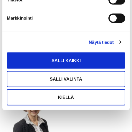
Markkinointi
JUKKA RANTANEN
Toimitusjohtaja, eMBA, LKV, kiinteistöneuvos
Näytä tiedot
+358 50 341 1391
SALLI KAIKKI
jukka.rantanen@spkoti.fi
SALLI VALINTA
KIELLÄ