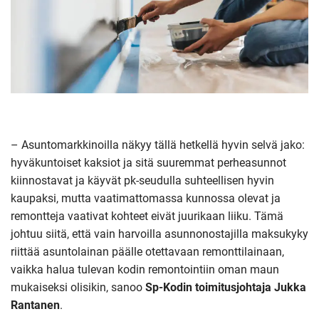
– Asuntomarkkinoilla näkyy tällä hetkellä hyvin selvä jako:
hyväkuntoiset kaksiot ja sitä suuremmat perheasunnot
kiinnostavat ja käyvät pk-seudulla suhteellisen hyvin
kaupaksi, mutta vaatimattomassa kunnossa olevat ja
remontteja vaativat kohteet eivät juurikaan liiku. Tämä
johtuu siitä, että vain harvoilla asunnonostajilla maksukyky
riittää asuntolainan päälle otettavaan remonttilainaan,
vaikka halua tulevan kodin remontointiin oman maun
mukaiseksi olisikin, sanoo
Sp-Kodin toimitusjohtaja Jukka
Rantanen
.