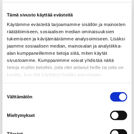
ja Kuosmanen.
Tämä sivusto käyttää evästeitä
– Kaikkien etu on, että asuntomarkkinamme toimivat. Kun
Käytämme evästeitä tarjoamamme sisällön ja mainosten
esteitä puretaan hallitusti ja kohdennetusti, vaikutus näkyy
räätälöimiseen, sosiaalisen median ominaisuuksien
nopeasti sekä markkinassa että laajemmin koko
tukemiseen ja kävijämäärämme analysoimiseen. Lisäksi
taloudessa.
jaamme sosiaalisen median, mainosalan ja analytiikka-
alan kumppaneillemme tietoja siitä, miten käytät
sivustoamme. Kumppanimme voivat yhdistää näitä
Ota meihin yhteyttä, niin jutellaan aiheesta lisää:
tietoja muihin tietoihin, joita olet antanut heille tai joita on
kerätty, kun olet käyttänyt heidän palvelujaan.
Suostumuksen
Välttämätön
valinta
Mieltymykset
Tilastot