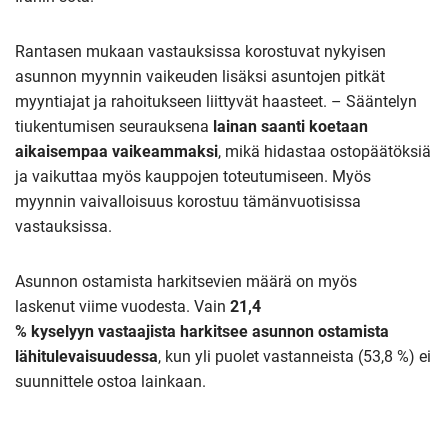
Rantasen mukaan vastauksissa korostuvat nykyisen
asunnon myynnin vaikeuden lisäksi asuntojen pitkät
myyntiajat ja rahoitukseen liittyvät haasteet. – Sääntelyn
tiukentumisen seurauksena
l
ainan saanti koetaan
aikaisempaa vaikeammaksi
, mikä hidastaa ostopäätöksiä
ja vaikuttaa myös kauppojen toteutumiseen. Myös
myynnin vaivalloisuus korostuu tämänvuotisissa
vastauksissa.
Asunnon ostamista harkitsevien määrä on myös
laskenut viime vuodesta. Vain
21,4
%
kyselyyn
vastaajista
harkitsee asunnon ostamista
lähitulevaisuudessa
, kun yli puolet vastanneista (53,8 %) ei
suunnittele ostoa lainkaan.