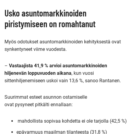
Usko asuntomarkkinoiden
piristymiseen on romahtanut
Myös odotukset asuntomarkkinoiden kehityksestä ovat
synkentyneet viime vuodesta.
–
V
astaajista
41,9 %
arvioi
asuntomarkkinoiden
hiljenevä
n
loppuvuoden aikana
, kun vuosi
sittenhiljenemiseen uskoi vain 13,6 %, sanoo Rantanen.
Suurimmat esteet asunnon ostamiselle
ovat pysyneet pitkälti ennallaan:
mahdollista sopivaa kohdetta ei ole tarjolla (42,5 %)
epävarmuus maailman tilanteesta (31,8 %)