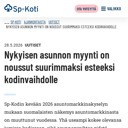
Siirry
Etusivu
VALIKKO
OTA YHTEYTTÄ
sisältöön
SP-KOTI
AJANKOHTAISTA
UUTISET
NYKYISEN ASUNNON MYYNTI ON NOUSSUT SUURIMMAKSI ESTEEKSI KODINVAIHDOLLE
28.5.2026
UUTISET
Nykyisen asunnon myynti on
noussut suurimmaksi esteeksi
kodinvaihdolle
Sp-Kodin kevään 2026 asuntomarkkinakyselyn
mukaan suomalaisten näkemys asuntomarkkinasta
on muuttunut vuodessa. Yhä useampi kokee olevansa
jumissa kodissaan, eikä asunnonvaihtoa pidetä