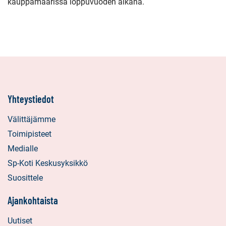
kauppamäärissä loppuvuoden aikana.
Yhteystiedot
Välittäjämme
Toimipisteet
Medialle
Sp-Koti Keskusyksikkö
Suosittele
Ajankohtaista
Uutiset