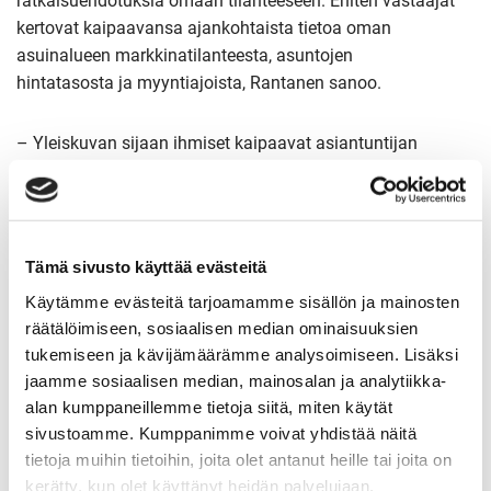
ratkaisuehdotuksia omaan tilanteeseen. Eniten vastaajat
kertovat kaipaavansa ajankohtaista tietoa oman
asuinalueen markkinatilanteesta, asuntojen
hintatasosta ja myyntiajoista, Rantanen sanoo.
– Yleiskuvan sijaan ihmiset kaipaavat asiantuntijan
näkemyksiä ja konkreettisia neuvoja omaan
tilanteeseensa:
m
iten asunnon saa myytyä, miten sen
arvoa voi
parantaa
ja
minkälaisia
päätöksiä kannattaa
tehdä nykyisessä
markkinassa
.
Tämä sivusto käyttää evästeitä
Käytämme evästeitä tarjoamamme sisällön ja mainosten
– Asuntomarkkinoiden tilanne voi muuttua hyvin
räätälöimiseen, sosiaalisen median ominaisuuksien
nopeastikin, jos taloudesta alkaa tulla positiivisia viestejä
tukemiseen ja kävijämäärämme analysoimiseen. Lisäksi
entistä enemmän. Markkinatilanteeseen voimakkaimmin
jaamme sosiaalisen median, mainosalan ja analytiikka-
vaikuttava kuluttajien luottamus on tunnetta,
alan kumppaneillemme tietoja siitä, miten käytät
ja tunteet voivat muuttua nopeasti, Rantanen toteaa.
sivustoamme. Kumppanimme voivat yhdistää näitä
tietoja muihin tietoihin, joita olet antanut heille tai joita on
Sp-Kodin asuntomarkkinakysely toteutettiin sähköisesti ja
kerätty, kun olet käyttänyt heidän palvelujaan.