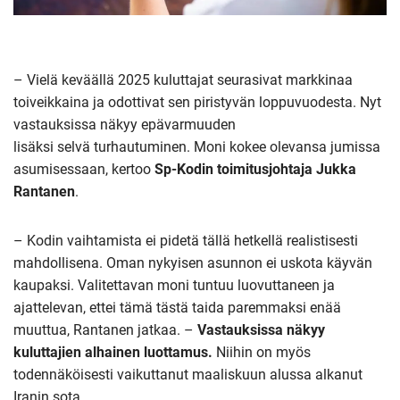
– Vielä keväällä 2025 kuluttajat seurasivat markkinaa
toiveikkaina ja odottivat sen piristyvän loppuvuodesta. Nyt
vastauksissa näkyy epävarmuuden
lisäksi selvä turhautuminen. Moni kokee olevansa jumissa
asumisessaan, kertoo
Sp-Kodin toimitusjohtaja Jukka
Rantanen
.
– Kodin vaihtamista ei pidetä tällä hetkellä realistisesti
mahdollisena. Oman nykyisen asunnon ei uskota käyvän
kaupaksi. Valitettavan moni tuntuu luovuttaneen ja
ajattelevan, ettei tämä tästä taida paremmaksi enää
muuttua, Rantanen jatkaa. –
Vastauksissa näkyy
kuluttajien alhainen luottamus.
Niihin on myös
todennäköisesti vaikuttanut maaliskuun alussa alkanut
Iranin sota.