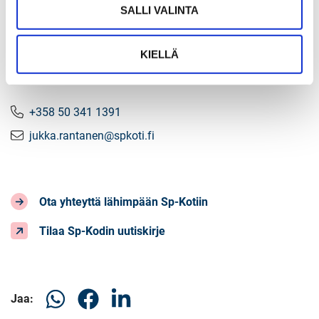
SALLI VALINTA
JUKKA RANTANEN
KIELLÄ
Toimitusjohtaja, eMBA, LKV, kiinteistöneuvos
+358 50 341 1391
jukka.rantanen@spkoti.fi
Ota yhteyttä lähimpään Sp-Kotiin
Tilaa Sp-Kodin uutiskirje
Jaa
Jaa
Jaa
Jaa:
WhatsApissa
Facebookissa
LinkedInissä