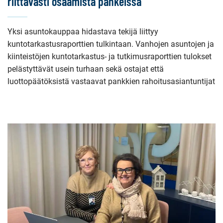
riittävästi osaamista pankeissa
Yksi asuntokauppaa hidastava tekijä liittyy
kuntotarkastusraporttien tulkintaan. Vanhojen asuntojen ja
kiinteistöjen kuntotarkastus- ja tutkimusraporttien tulokset
pelästyttävät usein turhaan sekä ostajat että
luottopäätöksistä vastaavat pankkien rahoitusasiantuntijat