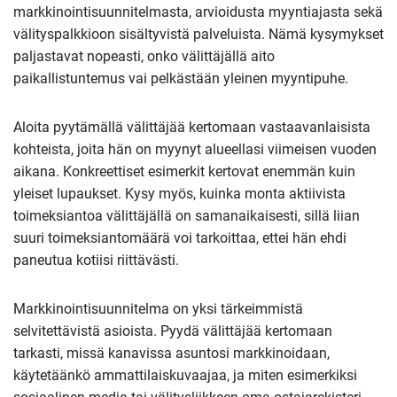
markkinointisuunnitelmasta, arvioidusta myyntiajasta sekä
välityspalkkioon sisältyvistä palveluista. Nämä kysymykset
paljastavat nopeasti, onko välittäjällä aito
paikallistuntemus vai pelkästään yleinen myyntipuhe.
Aloita pyytämällä välittäjää kertomaan vastaavanlaisista
kohteista, joita hän on myynyt alueellasi viimeisen vuoden
aikana. Konkreettiset esimerkit kertovat enemmän kuin
yleiset lupaukset. Kysy myös, kuinka monta aktiivista
toimeksiantoa välittäjällä on samanaikaisesti, sillä liian
suuri toimeksiantomäärä voi tarkoittaa, ettei hän ehdi
paneutua kotiisi riittävästi.
Markkinointisuunnitelma on yksi tärkeimmistä
selvitettävistä asioista. Pyydä välittäjää kertomaan
tarkasti, missä kanavissa asuntosi markkinoidaan,
käytetäänkö ammattilaiskuvaajaa, ja miten esimerkiksi