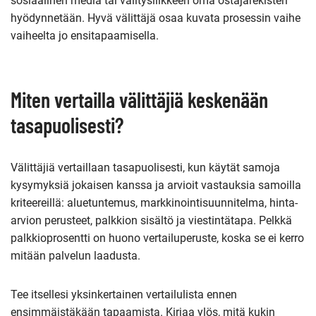
sosiaalinen media tai välitysliikkeen oma ostajarekisteri
hyödynnetään. Hyvä välittäjä osaa kuvata prosessin vaihe
vaiheelta jo ensitapaamisella.
Miten vertailla välittäjiä keskenään
tasapuolisesti?
Välittäjiä vertaillaan tasapuolisesti, kun käytät samoja
kysymyksiä jokaisen kanssa ja arvioit vastauksia samoilla
kriteereillä: aluetuntemus, markkinointisuunnitelma, hinta-
arvion perusteet, palkkion sisältö ja viestintätapa. Pelkkä
palkkioprosentti on huono vertailuperuste, koska se ei kerro
mitään palvelun laadusta.
Tee itsellesi yksinkertainen vertailulista ennen
ensimmäistäkään tapaamista. Kirjaa ylös, mitä kukin