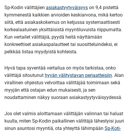
Sp-Kodin välittäjien
asiakastyytyväisyys
on 9,4 pistettä
kymmenestä kaikkien arvioiden keskiarvona, mikä kertoo
siitä, että asiakaskokemus on ketjussa systemaattisesti
korkealaatuinen yksittäisistä myyntiluvuista riippumatta.
Kun vertailet välittäjiä, pyydä heitä näyttämään
konkreettiset asiakaspalautteet tai suositteluindeksi, ei
pelkkää listaa myydyistä kohteista.
Hyvä tapa syventää vertailua on myös tarkistaa, onko
välittäjä sitoutunut
hyvän välitystavan periaatteisiin
. Alan
virallinen ohjeistus velvoittaa välittäjää toimimaan sekä
myyjän että ostajan edun mukaisesti, ja sen
noudattaminen näkyy suoraan asiakastyytyväisyydessä.
Jos olet valmis aloittamaan välittäjän valinnan tai haluat
kuulla, miten Sp-Kodin paikallinen välittäjä lähestyisi juuri
sinun asuntosi myyntiä, ota yhteyttä lähimpään
Sp-Koti-