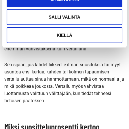
Suositus naapurilta, tutulta tai aiemmalta asiakkaalta on
SALLI VALINTA
yksi luotettavimmista tavoista löytää hyvä välittäjä. Jos
suosittelijalla on omakohtainen, tuore kokemus juuri
samalta alueelta, yhden haastattelun pohjalta tehtävä
KIELLÄ
päätös on täysin perusteltu. Tällöin haastattelu toimii
enemmän vahvistuksena kuin vertailuna.
Sen sijaan, jos lähdet liikkeelle ilman suosituksia tai myyt
asuntoa ensi kertaa, kahden tai kolmen tapaamisen
vertailu auttaa sinua hahmottamaan, mikä on normaalia ja
mikä poikkeaa joukosta. Vertailu myös vahvistaa
luottamusta valittuun välittäjään, kun tiedät tehneesi
tietoisen päätöksen.
Miksi suositteluprosentti kertoo