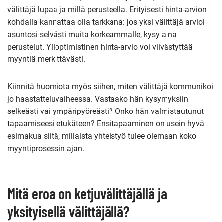
välittäjä lupaa ja millä perusteella. Erityisesti hinta-arvion
kohdalla kannattaa olla tarkkana: jos yksi välittäjä arvioi
asuntosi selvästi muita korkeammalle, kysy aina
perustelut. Ylioptimistinen hinta-arvio voi viivästyttää
myyntiä merkittävästi.
Kiinnitä huomiota myös siihen, miten välittäjä kommunikoi
jo haastatteluvaiheessa. Vastaako hän kysymyksiin
selkeästi vai ympäripyöreästi? Onko hän valmistautunut
tapaamiseesi etukäteen? Ensitapaaminen on usein hyvä
esimakua siitä, millaista yhteistyö tulee olemaan koko
myyntiprosessin ajan.
Mitä eroa on ketjuvälittäjällä ja
yksityisellä välittäjällä?