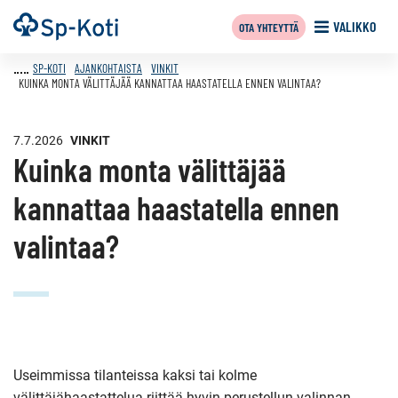
Siirry
Etusivu
VALIKKO
OTA YHTEYTTÄ
sisältöön
SP-KOTI
AJANKOHTAISTA
VINKIT
KUINKA MONTA VÄLITTÄJÄÄ KANNATTAA HAASTATELLA ENNEN VALINTAA?
7.7.2026
VINKIT
Kuinka monta välittäjää
kannattaa haastatella ennen
valintaa?
Useimmissa tilanteissa kaksi tai kolme
välittäjähaastattelua riittää hyvin perustellun valinnan