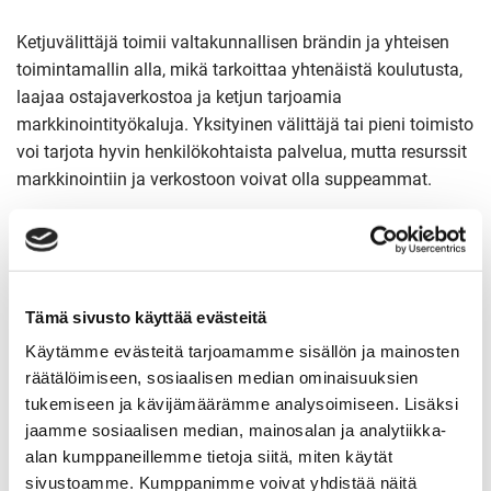
Ketjuvälittäjä toimii valtakunnallisen brändin ja yhteisen
toimintamallin alla, mikä tarkoittaa yhtenäistä koulutusta,
laajaa ostajaverkostoa ja ketjun tarjoamia
markkinointityökaluja. Yksityinen välittäjä tai pieni toimisto
voi tarjota hyvin henkilökohtaista palvelua, mutta resurssit
markkinointiin ja verkostoon voivat olla suppeammat.
Ketjuvälittäjän etu on erityisesti näkyvyys: iso ketju saa
kohteensa esille laajemmin sekä valtakunnallisissa
portaaleissa että omissa kanavissaan. Lisäksi ketjun
Tämä sivusto käyttää evästeitä
sisäinen ostajarekisteri voi tuoda ostajaehdokkaita jo
ennen julkista myyntiä. Sp-Kodin kaltaisessa pankkiin
Käytämme evästeitä tarjoamamme sisällön ja mainosten
sidonnaisessa ketjussa etuna on myös se, että asiakas voi
räätälöimiseen, sosiaalisen median ominaisuuksien
hoitaa sekä asuntolaina-asiat että kaupan yhdellä kertaa
tukemiseen ja kävijämäärämme analysoimiseen. Lisäksi
jaamme sosiaalisen median, mainosalan ja analytiikka-
Säästöpankin kanssa.
alan kumppaneillemme tietoja siitä, miten käytät
sivustoamme. Kumppanimme voivat yhdistää näitä