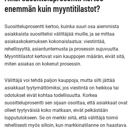
enemmän kuin myyntitilastot?
Suositteluprosentti kertoo, kuinka suuri osa aiemmista
asiakkaista suosittelisi välittäjää muille, ja se mittaa
asiakaskokemuksen kokonaislaatua: viestintää,
rehellisyyttä, asiantuntemusta ja prosessin sujuvuutta.
Myyntitilastot kertovat vain kauppojen määrän, eivät sitä,
miten asiakas on kokenut prosessin.
Välittäjä voi tehdä paljon kauppoja, mutta silti jättää
asiakkaat tyytymättömiksi, jos viestintä on heikkoa tai
odotukset eivät kohtaa todellisuutta. Korkea
suositteluprosentti sen sijaan osoittaa, että asiakkaat ovat
olleet tyytyväisiä koko matkaan, eivät pelkästään
lopputulokseen. Se on merkki siitä, että välittäjä toimii
rehellisesti myös silloin, kun markkinatilanne on haastava.