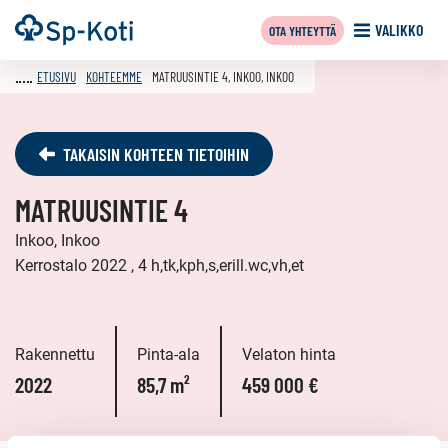
Siirry
Etusivu
VALIKKO
OTA YHTEYTTÄ
sisältöön
ETUSIVU
KOHTEEMME
MATRUUSINTIE 4, INKOO, INKOO
TAKAISIN KOHTEEN TIETOIHIN
MATRUUSINTIE 4
Inkoo, Inkoo
Kerrostalo 2022 , 4 h,tk,kph,s,erill.wc,vh,et
Rakennettu
Pinta-ala
Velaton hinta
2022
85,7 m²
459 000 €