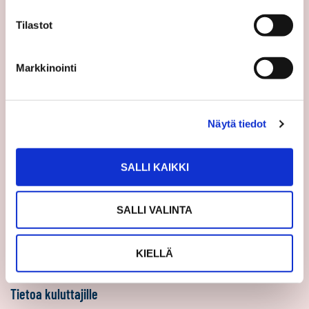
Sp-Koti Keskusyksikkö
Tilastot
Suosittele
Ajankohtaista
Markkinointi
Uutiset
Vinkit
Näytä tiedot
Asiakastarinat
Uratarinat
Sp-Kodin uutiskirjeet
SALLI KAIKKI
Töihin Sp-Kotiin
SALLI VALINTA
Välittäjäksi
Yrittäjäksi
KIELLÄ
Yhteistyöyrittäjäksi
Tietoa kuluttajille