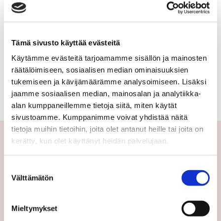
Tämä sivusto käyttää evästeitä
Käytämme evästeitä tarjoamamme sisällön ja mainosten
räätälöimiseen, sosiaalisen median ominaisuuksien
TAKAISIN KOHTEEN TIETOIHIN
tukemiseen ja kävijämäärämme analysoimiseen. Lisäksi
jaamme sosiaalisen median, mainosalan ja analytiikka-
alan kumppaneillemme tietoja siitä, miten käytät
sivustoamme. Kumppanimme voivat yhdistää näitä
tietoja muihin tietoihin, joita olet antanut heille tai joita on
kerätty, kun olet käyttänyt heidän palvelujaan.
Yhteystiedot
Suostumuksen
Välttämätön
valinta
Välittäjämme
Toimipisteet
Mieltymykset
Medialle