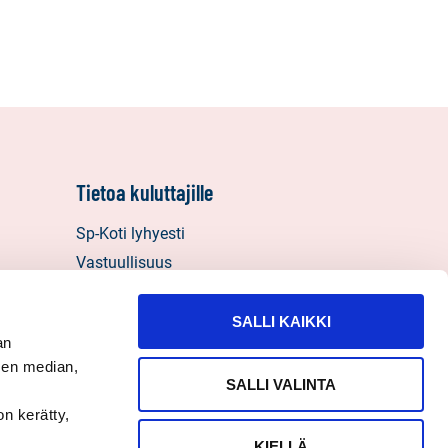
Tietoa kuluttajille
Sp-Koti lyhyesti
Vastuullisuus
Välitysliikkeen vastuut
Henkilötietojen käyttö, tietosuoja ja
SALLI KAIKKI
an
evästeet
sen median,
Palautelomake
SALLI VALINTA
on kerätty,
KIELLÄ