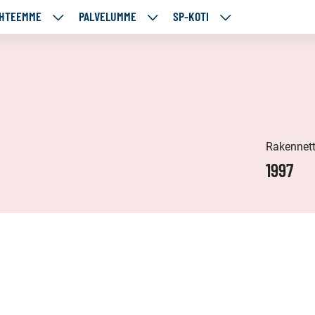
HTEEMME
PALVELUMME
SP-KOTI
ÄJÄMME
KOHTEEMME
PALVELUMME
SP-
UT
ALASIVUT
ALASIVUT
KOTI
ALASIVUT
Rakennet
1997