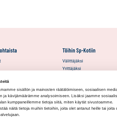
ohtaista
Töihin Sp-Kotiin
t
Välittäjäksi
Yrittäjäksi
starinat
Yhteistyöyrittäjäksi
teitä
inat
mamme sisällön ja mainosten räätälöimiseen, sosiaalisen medi
in uutiskirjeet
n ja kävijämäärämme analysoimiseen. Lisäksi jaamme sosiaali
alan kumppaneillemme tietoja siitä, miten käytät sivustoamme.
näitä tietoja muihin tietoihin, joita olet antanut heille tai joita 
palvelujaan.