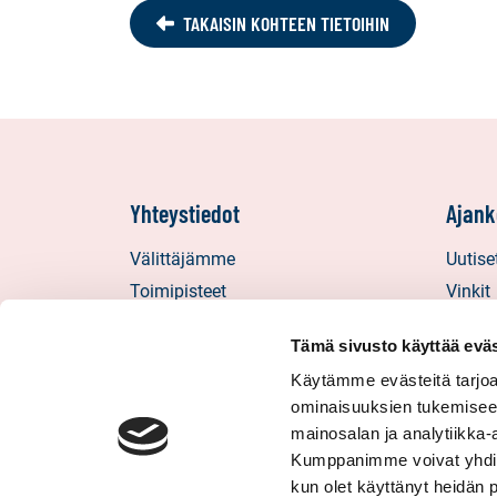
TAKAISIN KOHTEEN TIETOIHIN
Yhteystiedot
Ajank
Välittäjämme
Uutise
Toimipisteet
Vinkit
Medialle
Asiaka
Tämä sivusto käyttää eväs
Sp-Koti Keskusyksikkö
Uratar
Käytämme evästeitä tarjoa
Suosittele
Sp-Kod
ominaisuuksien tukemisee
mainosalan ja analytiikka-
Kumppanimme voivat yhdistää 
kun olet käyttänyt heidän 