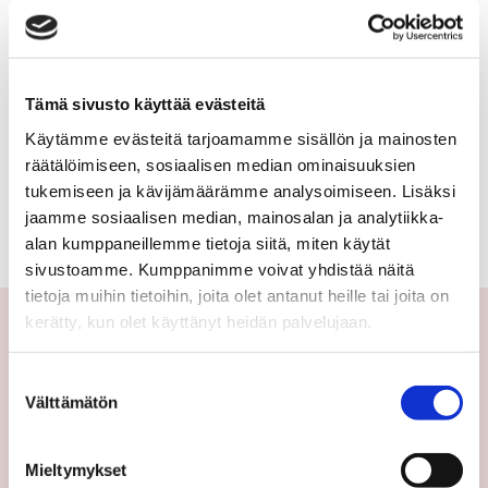
kerrostalo,
KAJAANINTIE 80B
luhtitalo,
30 000 €
90 m²
rivitalo,
Tämä sivusto käyttää evästeitä
paritalo,
Käytämme evästeitä tarjoamamme sisällön ja mainosten
Suomi Paltamo
räätälöimiseen, sosiaalisen median ominaisuuksien
Omakotitalo 1959
puutalo-
tukemiseen ja kävijämäärämme analysoimiseen. Lisäksi
3h,k,wc,s/kph,at
osake,
jaamme sosiaalisen median, mainosalan ja analytiikka-
alan kumppaneillemme tietoja siitä, miten käytät
omakotitalo,
sivustoamme. Kumppanimme voivat yhdistää näitä
erillistalo,
tietoja muihin tietoihin, joita olet antanut heille tai joita on
kerätty, kun olet käyttänyt heidän palvelujaan.
maatila
Yhteystiedot
Suostumuksen
Välttämätön
valinta
Välittäjämme
Toimipisteet
Mieltymykset
Medialle