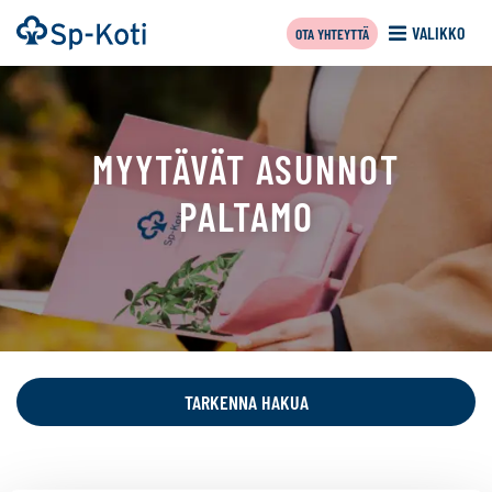
Siirry
Etusivu
VALIKKO
OTA YHTEYTTÄ
sisältöön
MYYTÄVÄT ASUNNOT
PALTAMO
Tällä
sivulla
näytetään
TARKENNA HAKUA
seuraavat
kohteet: