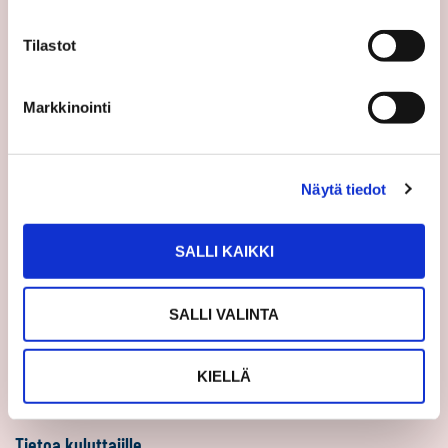
Sp-Koti Keskusyksikkö
Tilastot
Suosittele
Ajankohtaista
Markkinointi
Uutiset
Vinkit
Näytä tiedot
Asiakastarinat
Uratarinat
SALLI KAIKKI
Sp-Kodin uutiskirjeet
Töihin Sp-Kotiin
SALLI VALINTA
Välittäjäksi
Yrittäjäksi
KIELLÄ
Yhteistyöyrittäjäksi
Tietoa kuluttajille