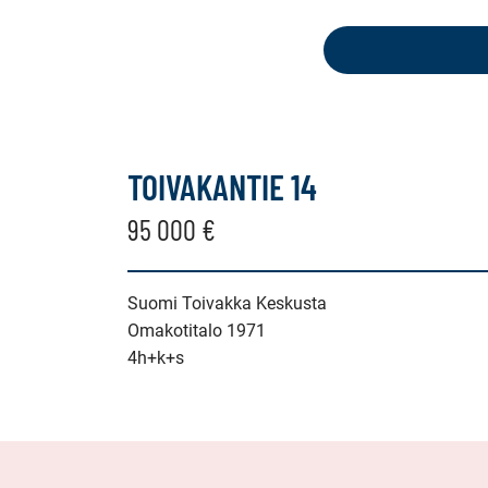
seuraavat
kohteet:
kerrostalo,
luhtitalo,
TOIVAKANTIE 14
rivitalo,
95 000 €
paritalo,
Suomi Toivakka Keskusta
puutalo-
Omakotitalo 1971
osake,
4h+k+s
omakotitalo,
erillistalo,