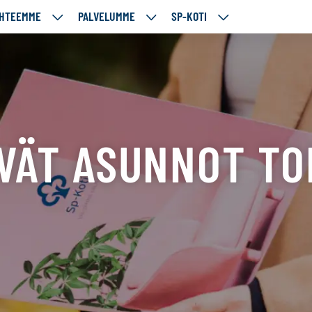
HTEEMME
PALVELUMME
SP-KOTI
ÄJÄMME
KOHTEEMME
PALVELUMME
SP-
UT
ALASIVUT
ALASIVUT
KOTI
ALASIVUT
VÄT ASUNNOT TO