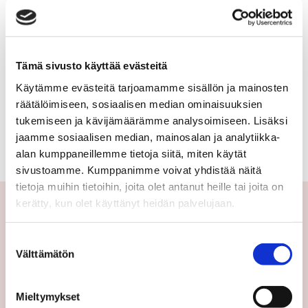
kerrostalo,
NIKKARINTIE 6
luhtitalo
69 000 €
87 m²
Tämä sivusto käyttää evästeitä
Käytämme evästeitä tarjoamamme sisällön ja mainosten
Suomi Kurikka
räätälöimiseen, sosiaalisen median ominaisuuksien
Kerrostalo 1973
tukemiseen ja kävijämäärämme analysoimiseen. Lisäksi
4h+k
jaamme sosiaalisen median, mainosalan ja analytiikka-
alan kumppaneillemme tietoja siitä, miten käytät
sivustoamme. Kumppanimme voivat yhdistää näitä
tietoja muihin tietoihin, joita olet antanut heille tai joita on
kerätty, kun olet käyttänyt heidän palvelujaan.
Yhteystiedot
Suostumuksen
Välttämätön
valinta
Välittäjämme
Toimipisteet
Mieltymykset
Medialle