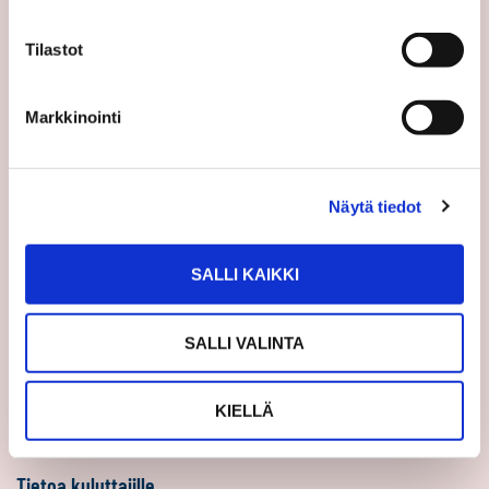
Sp-Koti Keskusyksikkö
Tilastot
Suosittele
Ajankohtaista
Markkinointi
Uutiset
Vinkit
Näytä tiedot
Asiakastarinat
Uratarinat
SALLI KAIKKI
Sp-Kodin uutiskirjeet
Töihin Sp-Kotiin
SALLI VALINTA
Välittäjäksi
Yrittäjäksi
KIELLÄ
Yhteistyöyrittäjäksi
Tietoa kuluttajille