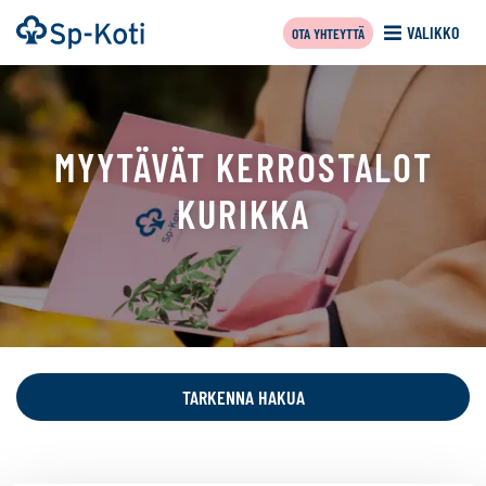
Siirry
Etusivu
VALIKKO
OTA YHTEYTTÄ
sisältöön
MYYTÄVÄT KERROSTALOT
KURIKKA
Tällä
sivulla
näytetään
TARKENNA HAKUA
seuraavat
kohteet: