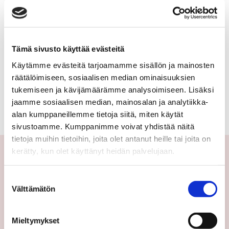
kerrostalo,
RANTAKATU 9
luhtitalo
66 000 €
71 m²
Tämä sivusto käyttää evästeitä
Käytämme evästeitä tarjoamamme sisällön ja mainosten
Suomi Uusikaupunki Keskusta
räätälöimiseen, sosiaalisen median ominaisuuksien
Kerrostalo 1971
tukemiseen ja kävijämäärämme analysoimiseen. Lisäksi
3h+k+kph/wc+vh+lasitettu parveke
jaamme sosiaalisen median, mainosalan ja analytiikka-
alan kumppaneillemme tietoja siitä, miten käytät
sivustoamme. Kumppanimme voivat yhdistää näitä
tietoja muihin tietoihin, joita olet antanut heille tai joita on
kerätty, kun olet käyttänyt heidän palvelujaan.
Yhteystiedot
Suostumuksen
Välttämätön
valinta
Välittäjämme
Toimipisteet
Mieltymykset
Medialle