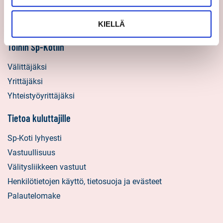
Uratarinat
KIELLÄ
Sp-Kodin uutiskirjeet
Töihin Sp-Kotiin
Välittäjäksi
Yrittäjäksi
Yhteistyöyrittäjäksi
Tietoa kuluttajille
Sp-Koti lyhyesti
Vastuullisuus
Välitysliikkeen vastuut
Henkilötietojen käyttö, tietosuoja ja evästeet
Palautelomake