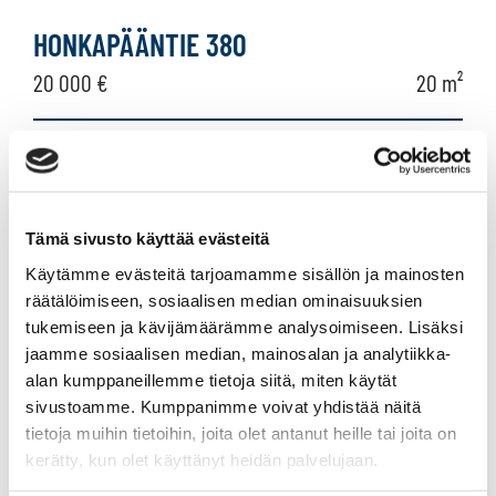
mökki
HONKAPÄÄNTIE 380
tai
20 000 €
20 m²
huvila,
lomahuoneisto,
Suomi Hartola
Mökki tai huvila 1956
lomaosake
kk,tupa, et
Tämä sivusto käyttää evästeitä
Käytämme evästeitä tarjoamamme sisällön ja mainosten
räätälöimiseen, sosiaalisen median ominaisuuksien
SALMENKALLIONTIE 15
tukemiseen ja kävijämäärämme analysoimiseen. Lisäksi
114 000 €
55 m²
jaamme sosiaalisen median, mainosalan ja analytiikka-
alan kumppaneillemme tietoja siitä, miten käytät
sivustoamme. Kumppanimme voivat yhdistää näitä
Suomi Hartola Hara
tietoja muihin tietoihin, joita olet antanut heille tai joita on
Mökki tai huvila 1969
kerätty, kun olet käyttänyt heidän palvelujaan.
2h + rantasauna