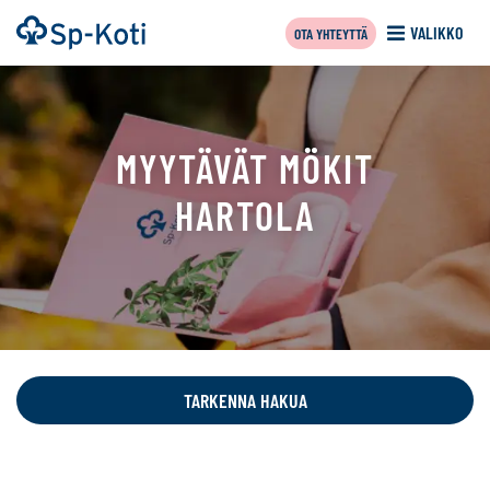
Siirry
Etusivu
VALIKKO
OTA YHTEYTTÄ
sisältöön
MYYTÄVÄT MÖKIT
HARTOLA
Tällä
sivulla
näytetään
TARKENNA HAKUA
seuraavat
kohteet: