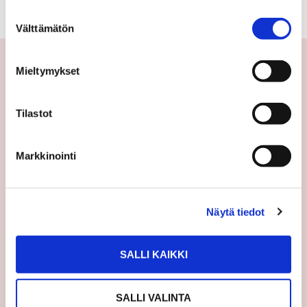
Suostumuksen
Välttämätön
valinta
Mieltymykset
Yhteystiedot
Tilastot
Välittäjämme
Toimipisteet
Markkinointi
Medialle
Sp-Koti Keskusyksikkö
Suosittele
Näytä tiedot
Ajankohtaista
SALLI KAIKKI
Uutiset
Vinkit
SALLI VALINTA
Asiakastarinat