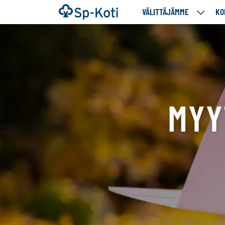
Siirry
Etusivu
VÄLITTÄJÄMME
KO
VÄLITT
sisältöön
ALASIV
MYY
Tällä
sivulla
näytetään