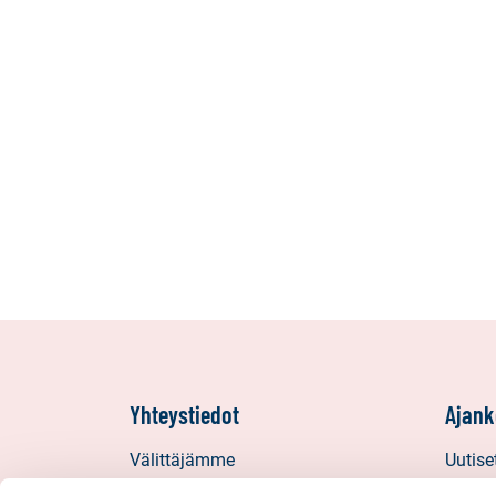
seuraavat
kohteet:
mökki
tai
huvila,
lomahuoneisto,
lomaosake
Yhteystiedot
Ajank
Välittäjämme
Uutise
Toimipisteet
Vinkit