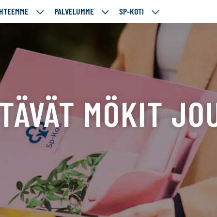
HTEEMME
PALVELUMME
SP-KOTI
ÄJÄMME
KOHTEEMME
PALVELUMME
SP-
UT
ALASIVUT
ALASIVUT
KOTI
ALASIVUT
TÄVÄT MÖKIT JO