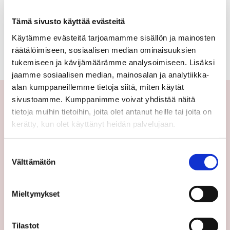
mökki
Ei kohteita tällä hetkellä.
Tämä sivusto käyttää evästeitä
tai
Käytämme evästeitä tarjoamamme sisällön ja mainosten
huvila,
Katso kaikki kohteemme
räätälöimiseen, sosiaalisen median ominaisuuksien
tukemiseen ja kävijämäärämme analysoimiseen. Lisäksi
lomahuoneisto,
jaamme sosiaalisen median, mainosalan ja analytiikka-
lomaosake
alan kumppaneillemme tietoja siitä, miten käytät
sivustoamme. Kumppanimme voivat yhdistää näitä
tietoja muihin tietoihin, joita olet antanut heille tai joita on
Yhteystiedot
kerätty, kun olet käyttänyt heidän palvelujaan.
Välittäjämme
Suostumuksen
Toimipisteet
Välttämätön
valinta
Medialle
Sp-Koti Keskusyksikkö
Mieltymykset
Suosittele
Ajankohtaista
Tilastot