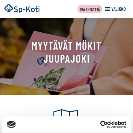
Siirry
Etusivu
VALIKKO
OTA YHTEYTTÄ
sisältöön
MYYTÄVÄT MÖKIT
JUUPAJOKI
Tällä
sivulla
näytetään
seuraavat
kohteet: