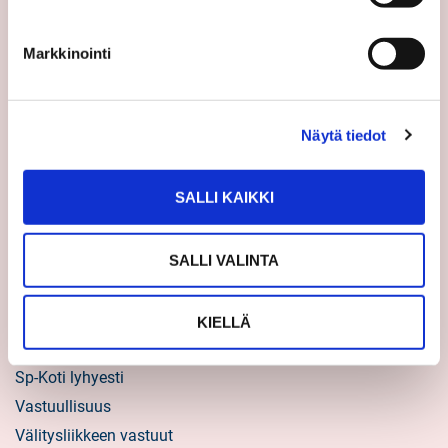
Uutiset
Markkinointi
Vinkit
Asiakastarinat
Uratarinat
Näytä tiedot
Sp-Kodin uutiskirjeet
Töihin Sp-Kotiin
SALLI KAIKKI
Välittäjäksi
SALLI VALINTA
Yrittäjäksi
Yhteistyöyrittäjäksi
KIELLÄ
Tietoa kuluttajille
Sp-Koti lyhyesti
Vastuullisuus
Välitysliikkeen vastuut