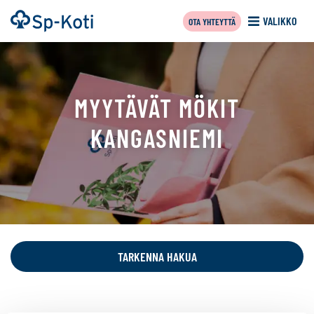
Siirry
Etusivu
VALIKKO
OTA YHTEYTTÄ
sisältöön
MYYTÄVÄT MÖKIT
KANGASNIEMI
Tällä
sivulla
näytetään
TARKENNA HAKUA
seuraavat
kohteet: