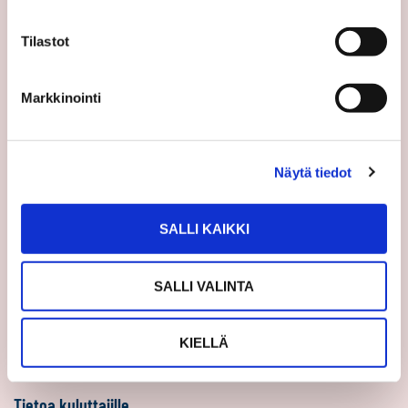
Sp-Koti Keskusyksikkö
Tilastot
Suosittele
Ajankohtaista
Markkinointi
Uutiset
Vinkit
Näytä tiedot
Asiakastarinat
Uratarinat
SALLI KAIKKI
Sp-Kodin uutiskirjeet
Töihin Sp-Kotiin
SALLI VALINTA
Välittäjäksi
Yrittäjäksi
KIELLÄ
Yhteistyöyrittäjäksi
Tietoa kuluttajille