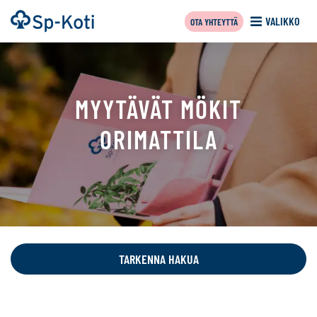
Siirry
Etusivu
VALIKKO
OTA YHTEYTTÄ
sisältöön
MYYTÄVÄT MÖKIT
ORIMATTILA
Tällä
sivulla
näytetään
TARKENNA HAKUA
seuraavat
kohteet: