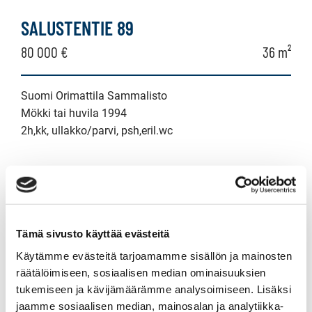
mökki
SALUSTENTIE 89
tai
80 000 €
36 m²
huvila,
lomahuoneisto,
Suomi Orimattila Sammalisto
Mökki tai huvila 1994
lomaosake
2h,kk, ullakko/parvi, psh,eril.wc
LAANINTIE 16
79 000 €
40 m²
Tämä sivusto käyttää evästeitä
Käytämme evästeitä tarjoamamme sisällön ja mainosten
Suomi Orimattila Artjärvi
räätälöimiseen, sosiaalisen median ominaisuuksien
Mökki tai huvila 1912
tukemiseen ja kävijämäärämme analysoimiseen. Lisäksi
Tupak,3h,aula,vh,kuisti
jaamme sosiaalisen median, mainosalan ja analytiikka-