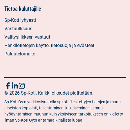
Tietoa kuluttajille
Sp-Koti lyhyesti
Vastuullisuus
Välitysliikkeen vastuut
Henkilötietojen käyttö, tietosuoja ja evästeet
Palautelomake
Seuraa
Sosiaalinen
Sosiaalinen
Sosiaalinen
media:
© 2026 Sp-Koti. Kaikki oikeudet pidätetään.
media:
media:
meitä
facebook
linkedin
instagram
Sp-Koti Oy:n verkkosivustolla spkoti.fi esitettyjen tietojen ja muun
aineiston kopiointi, tallentaminen, julkaiseminen ja muu
hyödyntäminen muuhun kuin yksityiseen tarkoitukseen on kielletty
ilman Sp-Koti Oy:n antamaa kirjallista lupaa.