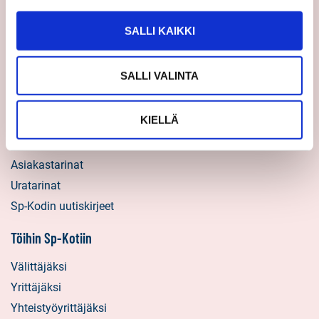
Toimipisteet
Medialle
SALLI KAIKKI
Sp-Koti Keskusyksikkö
Suosittele
SALLI VALINTA
Ajankohtaista
KIELLÄ
Uutiset
Vinkit
Asiakastarinat
Uratarinat
Sp-Kodin uutiskirjeet
Töihin Sp-Kotiin
Välittäjäksi
Yrittäjäksi
Yhteistyöyrittäjäksi