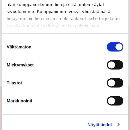
alan kumppaneillemme tietoja siitä, miten käytät
sivustoamme. Kumppanimme voivat yhdistää näitä
tietoja muihin tietoihin, joita olet antanut heille tai joita on
KANTTORINTIE 9
kerätty, kun olet käyttänyt heidän palvelujaan.
45 000 €
56 m²
Suostumuksen
Välttämätön
valinta
Suomi Orimattila Mallusjoki
Mökki tai huvila 1958
3-4h,k,s,wc,var,vilpola
Mieltymykset
Tilastot
Markkinointi
Yhteystiedot
Välittäjämme
Näytä tiedot