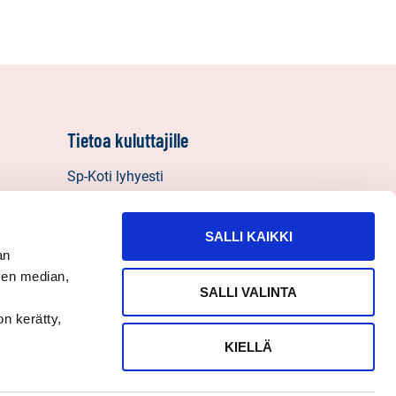
Tietoa kuluttajille
Sp-Koti lyhyesti
Vastuullisuus
Välitysliikkeen vastuut
SALLI KAIKKI
Henkilötietojen käyttö, tietosuoja ja
an
evästeet
sen median,
SALLI VALINTA
Palautelomake
on kerätty,
KIELLÄ
Seuraa
Sosiaalinen
Sosiaalinen
Sosiaalinen