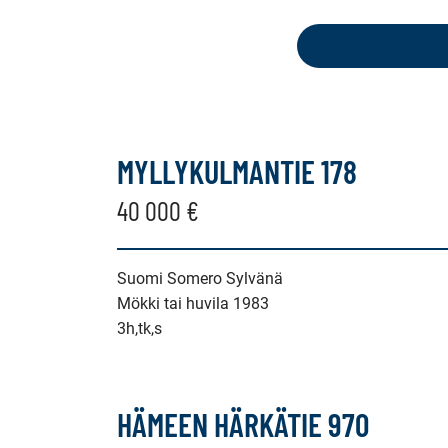
seuraavat
kohteet:
mökki
tai
MYLLYKULMANTIE 178
huvila,
40 000 €
lomahuoneisto,
Suomi Somero Sylvänä
lomaosake
Mökki tai huvila 1983
3h,tk,s
HÄMEEN HÄRKÄTIE 970