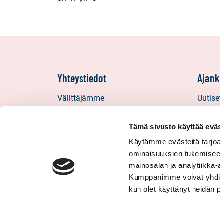
Yhteystiedot
Ajank
Välittäjämme
Uutise
Toimipisteet
Vinkit
Medialle
Asiaka
Tämä sivusto käyttää eväs
Sp-Koti Keskusyksikkö
Uratar
Käytämme evästeitä tarjoa
ominaisuuksien tukemisee
Suosittele
Sp-Kod
mainosalan ja analytiikka-
Kumppanimme voivat yhdistää 
kun olet käyttänyt heidän 
© 2026 Sp-Koti. Kaikki oikeudet pidätetään.