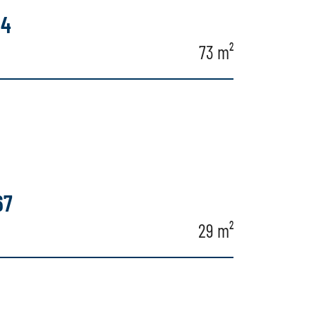
64
73 m²
67
29 m²