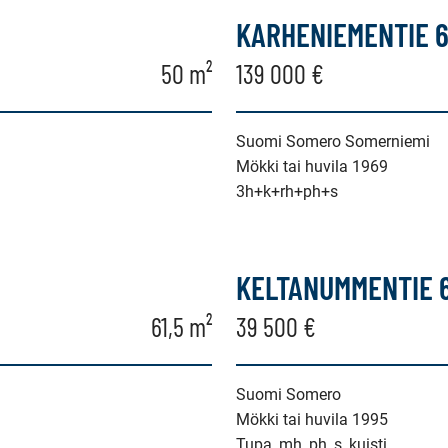
KARHENIEMENTIE 
50 m²
139 000 €
Suomi Somero Somerniemi
Mökki tai huvila 1969
3h+k+rh+ph+s
KELTANUMMENTIE 
61,5 m²
39 500 €
Suomi Somero
Mökki tai huvila 1995
Tupa, mh, ph, s, kuisti