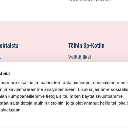
ohtaista
Töihin Sp-Kotiin
t
Välittäjäksi
Yrittäjäksi
starinat
Yhteistyöyrittäjäksi
teitä
inat
mamme sisällön ja mainosten räätälöimiseen, sosiaalisen medi
n ja kävijämäärämme analysoimiseen. Lisäksi jaamme sosiaali
in uutiskirjeet
alan kumppaneillemme tietoja siitä, miten käytät sivustoamme.
näitä tietoja muihin tietoihin, joita olet antanut heille tai joita 
palvelujaan.