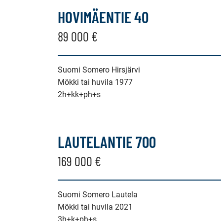
HOVIMÄENTIE 40
89 000 €
Suomi Somero Hirsjärvi
Mökki tai huvila 1977
2h+kk+ph+s
LAUTELANTIE 700
169 000 €
Suomi Somero Lautela
Mökki tai huvila 2021
3h+k+ph+s