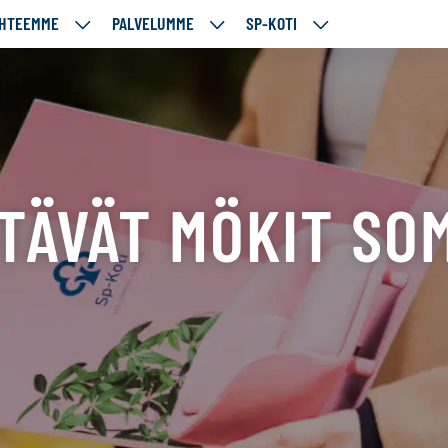
HTEEMME
PALVELUMME
SP-KOTI
ÄJÄMME
KOHTEEMME
PALVELUMME
SP-
UT
ALASIVUT
ALASIVUT
KOTI
ALASIVUT
TÄVÄT MÖKIT SO