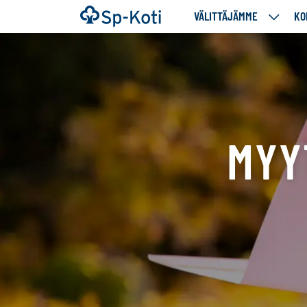
Siirry
Etusivu
VÄLITTÄJÄMME
KO
VÄLITT
sisältöön
ALASIV
MYY
Tällä
sivulla
näytetään