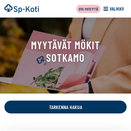
Siirry
Etusivu
VALIKKO
OTA YHTEYTTÄ
sisältöön
MYYTÄVÄT MÖKIT
SOTKAMO
Tällä
sivulla
näytetään
TARKENNA HAKUA
seuraavat
kohteet: