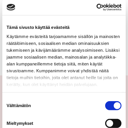
mökki
ILKANMÄENTIE 2
tai
198 000 €
46 m²
huvila,
Tämä sivusto käyttää evästeitä
lomahuoneisto,
Käytämme evästeitä tarjoamamme sisällön ja mainosten
Suomi Sotkamo Vuokatti
räätälöimiseen, sosiaalisen median ominaisuuksien
Lomahuoneisto 2024
lomaosake
tukemiseen ja kävijämäärämme analysoimiseen. Lisäksi
2h,k,mt,s
jaamme sosiaalisen median, mainosalan ja analytiikka-
alan kumppaneillemme tietoja siitä, miten käytät
sivustoamme. Kumppanimme voivat yhdistää näitä
tietoja muihin tietoihin, joita olet antanut heille tai joita on
kerätty, kun olet käyttänyt heidän palvelujaan.
Yhteystiedot
Suostumuksen
Välttämätön
valinta
Välittäjämme
Toimipisteet
Mieltymykset
Medialle