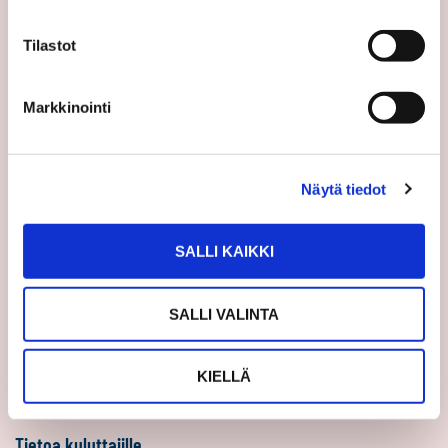
Sp-Koti Keskusyksikkö
Tilastot
Suosittele
Ajankohtaista
Markkinointi
Uutiset
Vinkit
Näytä tiedot
Asiakastarinat
Uratarinat
SALLI KAIKKI
Sp-Kodin uutiskirjeet
Töihin Sp-Kotiin
SALLI VALINTA
Välittäjäksi
Yrittäjäksi
KIELLÄ
Yhteistyöyrittäjäksi
Tietoa kuluttajille