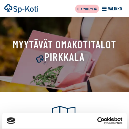
Siirry
Etusivu
VALIKKO
OTA YHTEYTTÄ
sisältöön
MYYTÄVÄT OMAKOTITALOT
PIRKKALA
Tällä
sivulla
näytetään
seuraavat
kohteet: