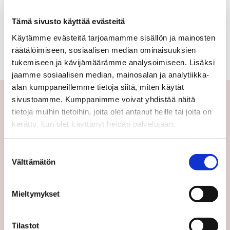
omakotitalo,
Ei kohteita tällä hetkellä.
Tämä sivusto käyttää evästeitä
erillistalo,
Käytämme evästeitä tarjoamamme sisällön ja mainosten
maatila
Katso kaikki kohteemme
räätälöimiseen, sosiaalisen median ominaisuuksien
tukemiseen ja kävijämäärämme analysoimiseen. Lisäksi
jaamme sosiaalisen median, mainosalan ja analytiikka-
alan kumppaneillemme tietoja siitä, miten käytät
sivustoamme. Kumppanimme voivat yhdistää näitä
tietoja muihin tietoihin, joita olet antanut heille tai joita on
Yhteystiedot
kerätty, kun olet käyttänyt heidän palvelujaan.
Välittäjämme
Suostumuksen
Toimipisteet
Välttämätön
valinta
Medialle
Sp-Koti Keskusyksikkö
Mieltymykset
Suosittele
Ajankohtaista
Tilastot