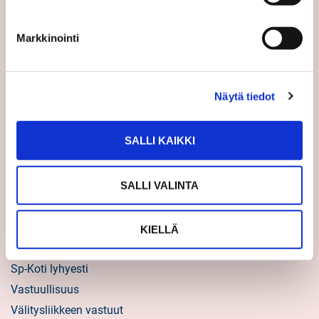
Uutiset
Markkinointi
Vinkit
Asiakastarinat
Uratarinat
Näytä tiedot
Sp-Kodin uutiskirjeet
Töihin Sp-Kotiin
SALLI KAIKKI
Välittäjäksi
SALLI VALINTA
Yrittäjäksi
Yhteistyöyrittäjäksi
KIELLÄ
Tietoa kuluttajille
Sp-Koti lyhyesti
Vastuullisuus
Välitysliikkeen vastuut