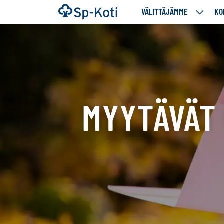
Siirry
Etusivu
VÄLITTÄJÄMME
KO
VÄLITT
sisältöön
ALASIV
MYYTÄVÄT
Tällä
sivulla
näytetään