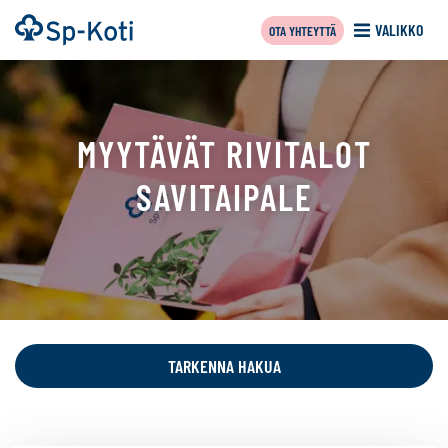
Siirry
Etusivu
VALIKKO
OTA YHTEYTTÄ
sisältöön
MYYTÄVÄT RIVITALOT
SAVITAIPALE
Tällä
sivulla
näytetään
TARKENNA HAKUA
seuraavat
kohteet: