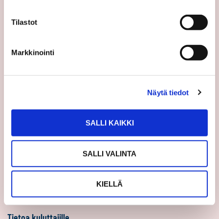
Sp-Koti Keskusyksikkö
Tilastot
Suosittele
Ajankohtaista
Markkinointi
Uutiset
Vinkit
Näytä tiedot
Asiakastarinat
Uratarinat
SALLI KAIKKI
Sp-Kodin uutiskirjeet
Töihin Sp-Kotiin
SALLI VALINTA
Välittäjäksi
Yrittäjäksi
KIELLÄ
Yhteistyöyrittäjäksi
Tietoa kuluttajille