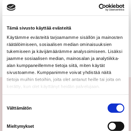
rivitalo,
URHEILUTIE 24
paritalo,
52 000 €
75,5 m²
puutalo-
Tämä sivusto käyttää evästeitä
osake
Käytämme evästeitä tarjoamamme sisällön ja mainosten
Suomi Savitaipale Peltoinlahti
räätälöimiseen, sosiaalisen median ominaisuuksien
Rivitalo 1989
tukemiseen ja kävijämäärämme analysoimiseen. Lisäksi
3h+k+s
jaamme sosiaalisen median, mainosalan ja analytiikka-
alan kumppaneillemme tietoja siitä, miten käytät
sivustoamme. Kumppanimme voivat yhdistää näitä
tietoja muihin tietoihin, joita olet antanut heille tai joita on
kerätty, kun olet käyttänyt heidän palvelujaan.
Yhteystiedot
Suostumuksen
Välttämätön
valinta
Välittäjämme
Toimipisteet
Mieltymykset
Medialle