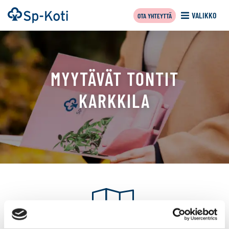
Siirry
Etusivu
VALIKKO
OTA YHTEYTTÄ
sisältöön
MYYTÄVÄT TONTIT
KARKKILA
Tällä
sivulla
näytetään
seuraavat
kohteet: