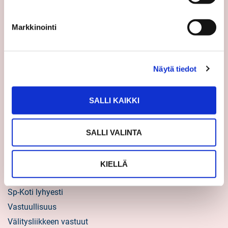
Uutiset
Markkinointi
Vinkit
Asiakastarinat
Uratarinat
Näytä tiedot
Sp-Kodin uutiskirjeet
Töihin Sp-Kotiin
SALLI KAIKKI
Välittäjäksi
SALLI VALINTA
Yrittäjäksi
Yhteistyöyrittäjäksi
KIELLÄ
Tietoa kuluttajille
Sp-Koti lyhyesti
Vastuullisuus
Välitysliikkeen vastuut