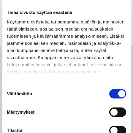
omakotitalotontti,
Ei kohteita tällä hetkellä.
Tämä sivusto käyttää evästeitä
vapaa-
Käytämme evästeitä tarjoamamme sisällön ja mainosten
ajan
Katso kaikki kohteemme
räätälöimiseen, sosiaalisen median ominaisuuksien
tukemiseen ja kävijämäärämme analysoimiseen. Lisäksi
tontti,
jaamme sosiaalisen median, mainosalan ja analytiikka-
rivitalotontti,
alan kumppaneillemme tietoja siitä, miten käytät
sivustoamme. Kumppanimme voivat yhdistää näitä
liike-
tietoja muihin tietoihin, joita olet antanut heille tai joita on
ja
Yhteystiedot
kerätty, kun olet käyttänyt heidän palvelujaan.
teollisuustontti,
Välittäjämme
Suostumuksen
kerrostalotontti,
Toimipisteet
Välttämätön
valinta
Medialle
määräala,
Sp-Koti Keskusyksikkö
Mieltymykset
peltoalue
Suosittele
Ajankohtaista
Tilastot