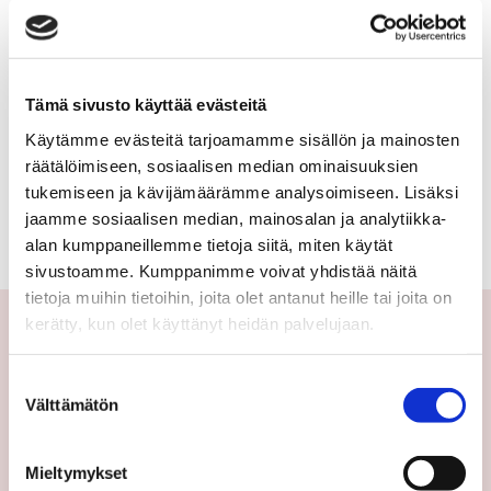
kerrostalo,
VÄÄTÄISENTIE 2
luhtitalo,
350 €
31 m²
rivitalo,
Tämä sivusto käyttää evästeitä
paritalo,
Käytämme evästeitä tarjoamamme sisällön ja mainosten
Suomi Juva
räätälöimiseen, sosiaalisen median ominaisuuksien
Kerrostalo
puutalo-
tukemiseen ja kävijämäärämme analysoimiseen. Lisäksi
1h, kk, alk, kph
osake,
jaamme sosiaalisen median, mainosalan ja analytiikka-
alan kumppaneillemme tietoja siitä, miten käytät
omakotitalo,
sivustoamme. Kumppanimme voivat yhdistää näitä
erillistalo,
tietoja muihin tietoihin, joita olet antanut heille tai joita on
kerätty, kun olet käyttänyt heidän palvelujaan.
maatila
Yhteystiedot
Suostumuksen
Välttämätön
valinta
Välittäjämme
Toimipisteet
Mieltymykset
Medialle