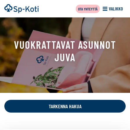
Siirry
Etusivu
VALIKKO
OTA YHTEYTTÄ
sisältöön
VUOKRATTAVAT ASUNNOT
JUVA
Tällä
sivulla
näytetään
TARKENNA HAKUA
seuraavat
kohteet: