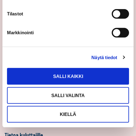
Sp-Koti Keskusyksikkö
Tilastot
Suosittele
Ajankohtaista
Markkinointi
Uutiset
Vinkit
Näytä tiedot
Asiakastarinat
Uratarinat
SALLI KAIKKI
Sp-Kodin uutiskirjeet
Töihin Sp-Kotiin
SALLI VALINTA
Välittäjäksi
Yrittäjäksi
KIELLÄ
Yhteistyöyrittäjäksi
Tietoa kuluttajille