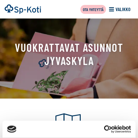
Siirry
Etusivu
VALIKKO
OTA YHTEYTTÄ
sisältöön
VUOKRATTAVAT ASUNNOT
JYVASKYLA
Tällä
sivulla
näytetään
seuraavat
kohteet: