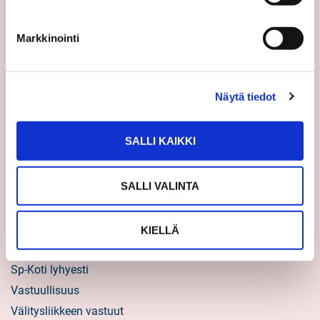
Uutiset
Markkinointi
Vinkit
Asiakastarinat
Uratarinat
Näytä tiedot
Sp-Kodin uutiskirjeet
Töihin Sp-Kotiin
SALLI KAIKKI
Välittäjäksi
SALLI VALINTA
Yrittäjäksi
Yhteistyöyrittäjäksi
KIELLÄ
Tietoa kuluttajille
Sp-Koti lyhyesti
Vastuullisuus
Välitysliikkeen vastuut