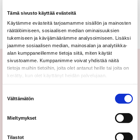
kerrostalo,
Ei kohteita tällä hetkellä.
Tämä sivusto käyttää evästeitä
luhtitalo,
Käytämme evästeitä tarjoamamme sisällön ja mainosten
rivitalo,
Katso kaikki kohteemme
räätälöimiseen, sosiaalisen median ominaisuuksien
tukemiseen ja kävijämäärämme analysoimiseen. Lisäksi
paritalo,
jaamme sosiaalisen median, mainosalan ja analytiikka-
puutalo-
alan kumppaneillemme tietoja siitä, miten käytät
sivustoamme. Kumppanimme voivat yhdistää näitä
osake,
tietoja muihin tietoihin, joita olet antanut heille tai joita on
omakotitalo,
Yhteystiedot
kerätty, kun olet käyttänyt heidän palvelujaan.
erillistalo,
Välittäjämme
Suostumuksen
maatila
Toimipisteet
Välttämätön
valinta
Medialle
Sp-Koti Keskusyksikkö
Mieltymykset
Suosittele
Ajankohtaista
Tilastot