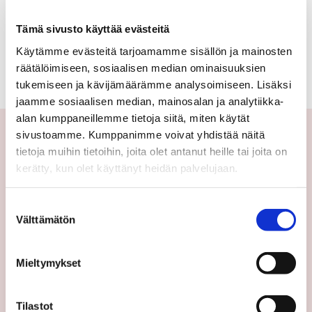
kerrostalo,
Ei kohteita tällä hetkellä.
Tämä sivusto käyttää evästeitä
luhtitalo
Käytämme evästeitä tarjoamamme sisällön ja mainosten
Katso kaikki kohteemme
räätälöimiseen, sosiaalisen median ominaisuuksien
tukemiseen ja kävijämäärämme analysoimiseen. Lisäksi
jaamme sosiaalisen median, mainosalan ja analytiikka-
alan kumppaneillemme tietoja siitä, miten käytät
sivustoamme. Kumppanimme voivat yhdistää näitä
tietoja muihin tietoihin, joita olet antanut heille tai joita on
Yhteystiedot
kerätty, kun olet käyttänyt heidän palvelujaan.
Välittäjämme
Suostumuksen
Toimipisteet
Välttämätön
valinta
Medialle
Sp-Koti Keskusyksikkö
Mieltymykset
Suosittele
Ajankohtaista
Tilastot