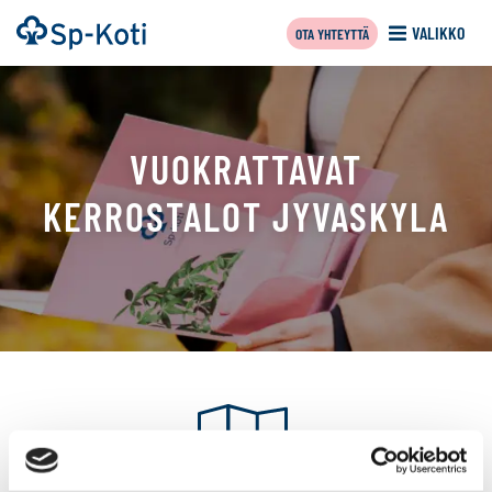
Siirry
Etusivu
VALIKKO
OTA YHTEYTTÄ
sisältöön
VUOKRATTAVAT
KERROSTALOT JYVASKYLA
Tällä
sivulla
näytetään
seuraavat
kohteet: