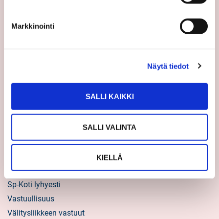
Uutiset
Markkinointi
Vinkit
Asiakastarinat
Uratarinat
Näytä tiedot
Sp-Kodin uutiskirjeet
Töihin Sp-Kotiin
SALLI KAIKKI
Välittäjäksi
SALLI VALINTA
Yrittäjäksi
Yhteistyöyrittäjäksi
KIELLÄ
Tietoa kuluttajille
Sp-Koti lyhyesti
Vastuullisuus
Välitysliikkeen vastuut