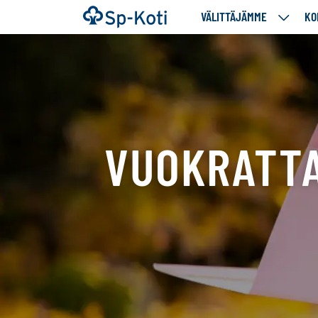
Siirry
Etusivu
VÄLITTÄJÄMME
KO
VÄLITT
sisältöön
ALASIV
VUOKRATTA
Tällä
sivulla
näytetään