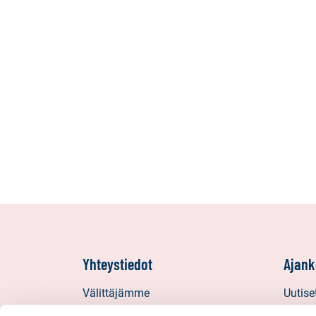
seuraavat
kohteet:
omakotitalo,
erillistalo,
maatila
Yhteystiedot
Ajank
Välittäjämme
Uutise
Toimipisteet
Vinkit