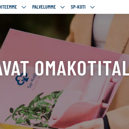
HTEEMME
PALVELUMME
SP-KOTI
ÄJÄMME
KOHTEEMME
PALVELUMME
SP-
UT
ALASIVUT
ALASIVUT
KOTI
ALASIVUT
VAT OMAKOTITAL