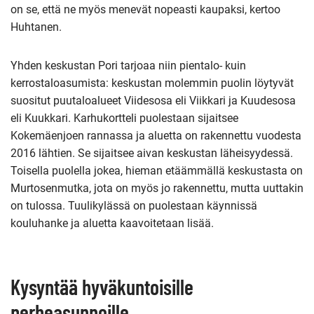
on se, että ne myös menevät nopeasti kaupaksi, kertoo
Huhtanen.
Yhden keskustan Pori tarjoaa niin pientalo- kuin
kerrostaloasumista: keskustan molemmin puolin löytyvät
suositut puutaloalueet Viidesosa eli Viikkari ja Kuudesosa
eli Kuukkari. Karhukortteli puolestaan sijaitsee
Kokemäenjoen rannassa ja aluetta on rakennettu vuodesta
2016 lähtien. Se sijaitsee aivan keskustan läheisyydessä.
Toisella puolella jokea, hieman etäämmällä keskustasta on
Murtosenmutka, jota on myös jo rakennettu, mutta uuttakin
on tulossa. Tuulikylässä on puolestaan käynnissä
kouluhanke ja aluetta kaavoitetaan lisää.
Kysyntää hyväkuntoisille
perheasunnoille