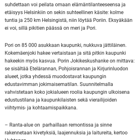
suhdettaan voi peilata omaan elämäntilanteeseensa ja
etäisyys Helsinkiin on sekin suhteellinen käsite: kolme
tuntia ja 250 km Helsingistä, niin löytää Poriin. Eksyäkään
ei voi, sillä pikitien päässä on meri ja Pori.
Pori on 85 000 asukkaan kaupunki, nukkuva jättiläinen.
Kokemäenjoki hakee vertaistaan ja sitä pitkin kaupunki
hakeekin myös kasvua. Porin Jokikeskushanke on mittava:
se sisältää Etelärannan, Pohjoisrannan ja Kirjurinluodon
alueet, jotka yhdessä muodostavat kaupungin
edustavimman jokimaisematilan. Suunnitelmalla
vahvistetaan koko jokialueen roolia kaupungin ulkoisena
edustustilana ja kaupunkilaisten sekä vierailijoiden
viihtymis- ja kohtaamispaikkana.
– Ranta-alue on parhaillaan remontissa ja sinne
rakennetaan kivetyksiä, laajennuksia ja laitureita, kertoo