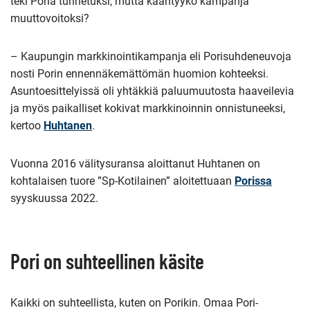
teki Poria tunnetuksi, mutta kääntyykö kampanja
muuttovoitoksi?
– Kaupungin markkinointikampanja eli Porisuhdeneuvoja
nosti Porin ennennäkemättömän huomion kohteeksi.
Asuntoesittelyissä oli yhtäkkiä paluumuutosta haaveilevia
ja myös paikalliset kokivat markkinoinnin onnistuneeksi,
kertoo
Huhtanen
.
Vuonna 2016 välitysuransa aloittanut Huhtanen on
kohtalaisen tuore ”Sp-Kotilainen” aloitettuaan
Porissa
syyskuussa 2022.
Pori on suhteellinen käsite
Kaikki on suhteellista, kuten on Porikin. Omaa Pori-