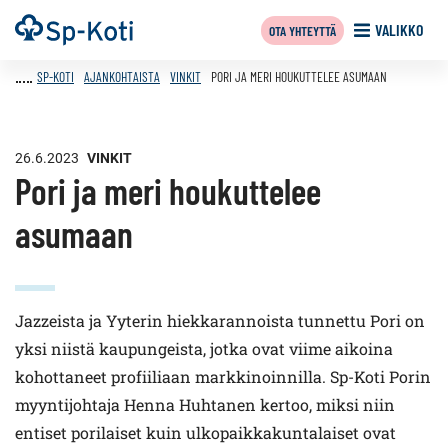
Siirry
Etusivu
VALIKKO
OTA YHTEYTTÄ
sisältöön
SP-KOTI
AJANKOHTAISTA
VINKIT
PORI JA MERI HOUKUTTELEE ASUMAAN
26.6.2023
VINKIT
Pori ja meri houkuttelee
asumaan
Jazzeista ja Yyterin hiekkarannoista tunnettu Pori on
yksi niistä kaupungeista, jotka ovat viime aikoina
kohottaneet profiiliaan markkinoinnilla. Sp-Koti Porin
myyntijohtaja Henna Huhtanen kertoo, miksi niin
entiset porilaiset kuin ulkopaikkakuntalaiset ovat