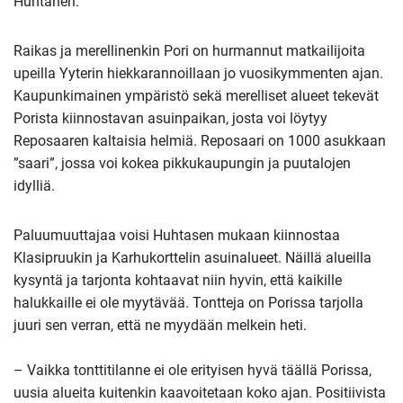
Huhtanen.
Raikas ja merellinenkin Pori on hurmannut matkailijoita
upeilla Yyterin hiekkarannoillaan jo vuosikymmenten ajan.
Kaupunkimainen ympäristö sekä merelliset alueet tekevät
Porista kiinnostavan asuinpaikan, josta voi löytyy
Reposaaren kaltaisia helmiä. Reposaari on 1000 asukkaan
”saari”, jossa voi kokea pikkukaupungin ja puutalojen
idylliä.
Paluumuuttajaa voisi Huhtasen mukaan kiinnostaa
Klasipruukin ja Karhukorttelin asuinalueet. Näillä alueilla
kysyntä ja tarjonta kohtaavat niin hyvin, että kaikille
halukkaille ei ole myytävää. Tontteja on Porissa tarjolla
juuri sen verran, että ne myydään melkein heti.
– Vaikka tonttitilanne ei ole erityisen hyvä täällä Porissa,
uusia alueita kuitenkin kaavoitetaan koko ajan. Positiivista