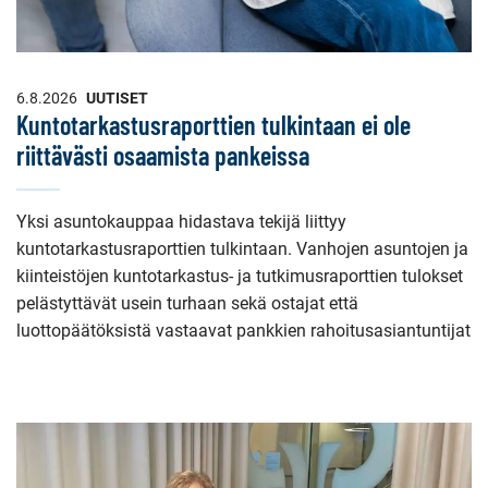
6.8.2026
UUTISET
Kuntotarkastusraporttien tulkintaan ei ole
riittävästi osaamista pankeissa
Yksi asuntokauppaa hidastava tekijä liittyy
kuntotarkastusraporttien tulkintaan. Vanhojen asuntojen ja
kiinteistöjen kuntotarkastus- ja tutkimusraporttien tulokset
pelästyttävät usein turhaan sekä ostajat että
luottopäätöksistä vastaavat pankkien rahoitusasiantuntijat