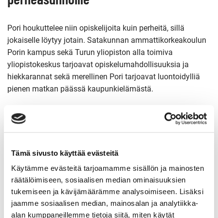
Pori houkuttelee niin opiskelijoita kuin perheitä, sillä
jokaiselle löytyy jotain. Satakunnan ammattikorkeakoulun
Porin kampus sekä Turun yliopiston alla toimiva
yliopistokeskus tarjoavat opiskelumahdollisuuksia ja
hiekkarannat sekä merellinen Pori tarjoavat luontoidylliä
pienen matkan päässä kaupunkielämästä.
Pori tunnetaan myös lukuisista tapahtumista, joista
vetovoimaisin lienee Pori Jazz, joka tuo tuhansittain
kävijöitä Kirjurinluodolle. Alue toimii muuna aikana
ulkoilupaikkana ja sieltä löytyy niin kesäteatteri kuin
Tämä sivusto käyttää evästeitä
leikkipuisto.
Käytämme evästeitä tarjoamamme sisällön ja mainosten
räätälöimiseen, sosiaalisen median ominaisuuksien
– Yyterin hiekkarantaa ei suotta ylistetä: jopa kuuden
tukemiseen ja kävijämäärämme analysoimiseen. Lisäksi
kilmometrin pituinen hiekkaranta on Pohjoismaissa
jaamme sosiaalisen median, mainosalan ja analytiikka-
alan kumppaneillemme tietoja siitä, miten käytät
harvinaisuus, muistuttaa Huhtanen.