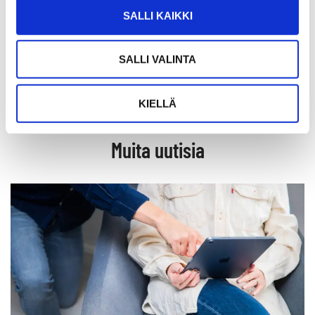
muistuttaa Huhtanen.
SALLI KAIKKI
SALLI VALINTA
Jaa
Jaa
Jaa
Jaa:
WhatsApissa
Facebookissa
LinkedInissä
KIELLÄ
Muita uutisia