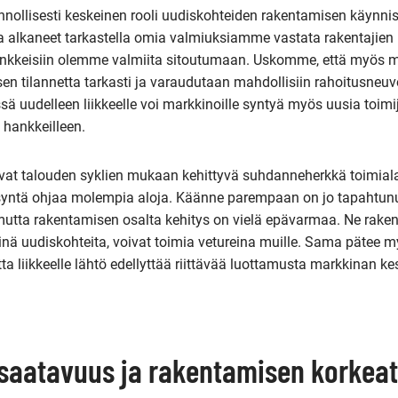
uonnollisesti keskeinen rooli uudiskohteiden rakentamisen käyn
alkaneet tarkastella omia valmiuksiamme vastata rakentajien r
 hankkeisiin olemme valmiita sitoutumaan. Uskomme, että myös 
n tilannetta tarkasti ja varaudutaan mahdollisiin rahoitusneuvo
ä uudelleen liikkeelle voi markkinoille syntyä myös uusia toimijo
hankkeilleen.
at talouden syklien mukaan kehittyvä suhdanneherkkä toimiala
syntä ohjaa molempia aloja. Käänne parempaan on jo tapahtun
utta rakentamisen osalta kehitys on vielä epävarmaa. Ne rakenn
nä uudiskohteita, voivat toimia vetureina muille. Sama pätee my
tta liikkeelle lähtö edellyttää riittävää luottamusta markkinan k
saatavuus ja rakentamisen korkeat