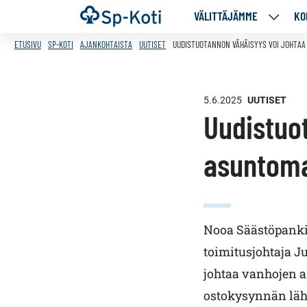
Siirry
Etusivu
VÄLITTÄJÄMME
KO
VÄLITT
sisältöön
ALASIV
ETUSIVU
SP-KOTI
AJANKOHTAISTA
UUTISET
UUDISTUOTANNON VÄHÄISYYS VOI JOHTA
5.6.2025
UUTISET
Uudistuo
asuntoma
Nooa Säästöpankin
toimitusjohtaja J
johtaa vanhojen 
ostokysynnän läh