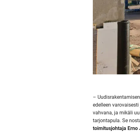
– Uudisrakentamisen 
edelleen varovaisest
vahvana, ja mikäli uu
tarjontapula. Se nost
toimitusjohtaja Ern