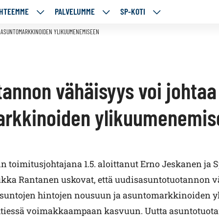
HTEEMME
PALVELUMME
SP-KOTI
ÄJÄMME
KOHTEEMME
PALVELUMME
SP-
UT
ALASIVUT
ALASIVUT
KOTI
A ASUNTOMARKKINOIDEN YLIKUUMENEMISEEN
ALASIVUT
tannon vähäisyys voi johtaa
rkkinoiden ylikuumenemis
 toimitusjohtajana 1.5. aloittanut Erno Jeskanen ja 
ukka Rantanen uskovat, että uudisasuntotuotannon v
asuntojen hintojen nousuun ja asuntomarkkinoiden
tiessä voimakkaampaan kasvuun. Uutta asuntotuotan