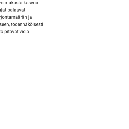
 voimakasta kasvua
ajat palaavat
arjontamäärän ja
iseen, todennäköisesti
o pitävät vielä