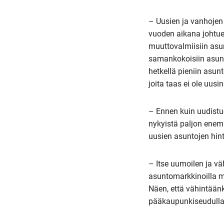
– Uusien ja vanhojen
vuoden aikana johtuen
muuttovalmiisiin asu
samankokoisiin asunt
hetkellä pieniin asu
joita taas ei ole uusin
– Ennen kuin uudistuo
nykyistä paljon enem
uusien asuntojen hint
– Itse uumoilen ja v
asuntomarkkinoilla 
Näen, että vähintäänk
pääkaupunkiseudulla