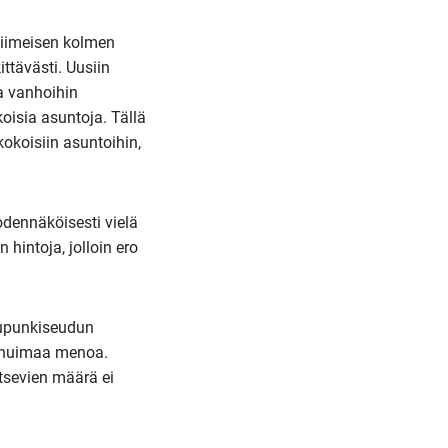
viimeisen kolmen
ttävästi. Uusiin
a vanhoihin
oisia asuntoja. Tällä
okoisiin asuntoihin,
odennäköisesti vielä
intoja, jolloin ero
aupunkiseudun
1 huimaa menoa.
itsevien määrä ei