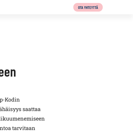
OTA YHTEYTTÄ
een
Sp-Kodin
ähäisyys saattaa
 ylikuumenemiseen
toa tarvitaan