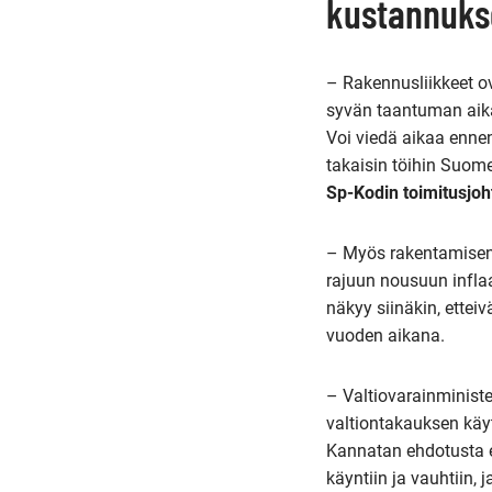
kustannukse
– Rakennusliikkeet o
syvän taantuman aik
Voi viedä aikaa ennen
takaisin töihin Suom
Sp-Kodin toimitusjo
– Myös rakentamisen 
rajuun nousuun infla
näkyy siinäkin, ettei
vuoden aikana.
– Valtiovarainminist
valtiontakauksen käy
Kannatan ehdotusta ed
käyntiin ja vauhtiin,