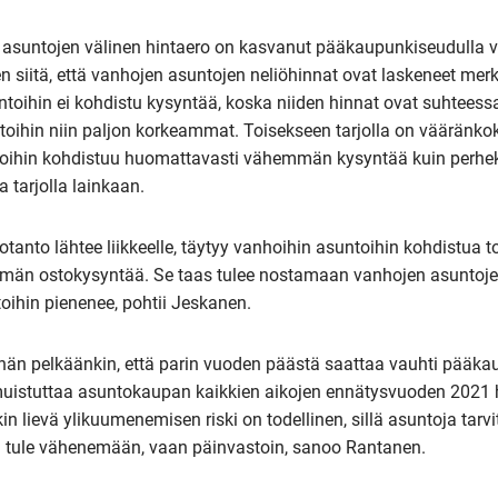
 asuntojen välinen hintaero on kasvanut pääkaupunkiseudulla 
 siitä, että vanhojen asuntojen neliöhinnat ovat laskeneet merki
ntoihin ei kohdistu kysyntää, koska niiden hinnat ovat suhteess
oihin niin paljon korkeammat. Toisekseen tarjolla on vääränkok
ntoihin kohdistuu huomattavasti vähemmän kysyntää kuin perhek
a tarjolla lainkaan.
tanto lähtee liikkeelle, täytyy vanhoihin asuntoihin kohdistua t
män ostokysyntää. Se taas tulee nostamaan vanhojen asuntojen h
oihin pienenee, pohtii Jeskanen.
ähän pelkäänkin, että parin vuoden päästä saattaa vauhti pääk
muistuttaa asuntokaupan kaikkien aikojen ennätysvuoden 202
in lievä ylikuumenemisen riski on todellinen, sillä asuntoja tarv
 tule vähenemään, vaan päinvastoin, sanoo Rantanen.