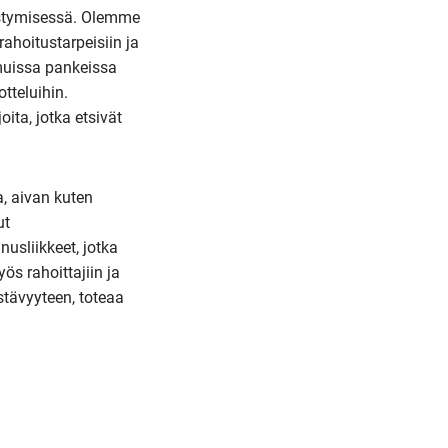
nistymisessä. Olemme
ahoitustarpeisiin ja
muissa pankeissa
tteluihin.
ita, jotka etsivät
, aivan kuten
ut
usliikkeet, jotka
ös rahoittajiin ja
estävyyteen, toteaa