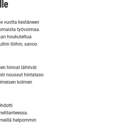
lle
me vuotta kestäneen
komaista työvoimaa.
daan houkuteltua
ihin töihin, sanoo
n hinnat lähtivät
sti noussut hintataso
viimeisen kolmen
hdotti
etilanteessa.
i meillä helpommin