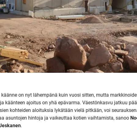
käänne on nyt lähempänä kuin vuosi sitten, mutta markkinoid
i ja käänteen ajoitus on yhä epävarma. Väestönkasvu jatkuu pä
sien kohteiden aloituksia lykätään vielä pitkään, voi seurauksen
aa asuntojen hintoja ja vaikeuttaa kotien vaihtamista, sanoo
No
o Jeskanen
.