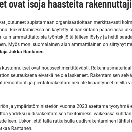
t ovat isoja haasteita rakennuttaji
vat joutuneet supistamaan organisaatioitaan merkittävästi kol
ana. Rakentamisessa on käytetty alihankintana pääasiassa ul
 kuin ammattitaitoisia työntekijöitä jälleen löytyy ja heitä saa
een. Myös moni suomalainen alan ammattilainen on siirtynyt mu
htaja Jukka Rantanen
.
kustannukset ovat nousseet merkittävästi. Rakennusmateriaalie
ation seurauksena eivätkä ne ole laskeneet. Rakentamisen selvä
vät remontointi ja pientalorakentaminen ole lisääntyneet meillä 
eriön ja ympäristöministeriön vuonna 2023 asettama työryhmä e
ttöä yhdeksi uudisrakentamisen tukitoimeksi vaikeassa suhdann
elleen. Uskon, että tällä ratkaisulla uudisrakentaminen lähtis
 jatkaa Rantanen.