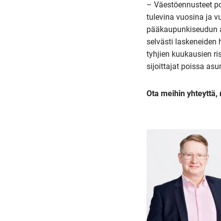
– Väestöennusteet po
tulevina vuosina ja v
pääkaupunkiseudun as
selvästi laskeneiden 
tyhjien kuukausien ri
sijoittajat poissa as
Ota meihin yhteyttä,