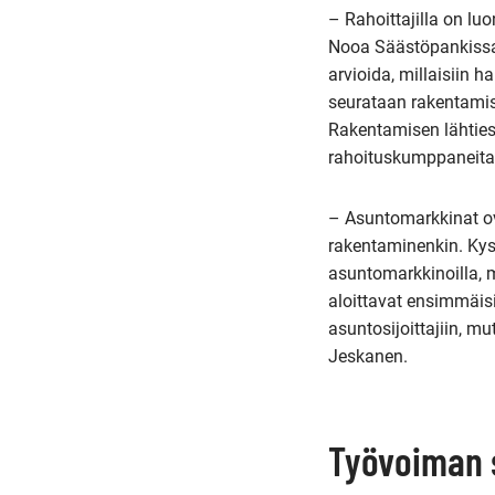
– Rahoittajilla on l
Nooa Säästöpankissa 
arvioida, millaisiin
seurataan rakentamise
Rakentamisen lähtiess
rahoituskumppaneita 
– Asuntomarkkinat ov
rakentaminenkin. Ky
asuntomarkkinoilla, m
aloittavat ensimmäisi
asuntosijoittajiin, mu
Jeskanen.
Työvoiman 