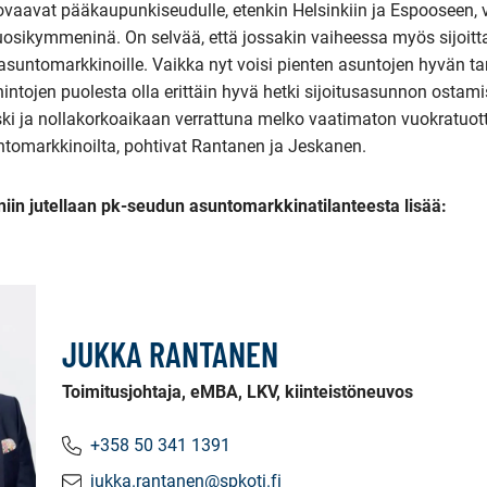
vaavat pääkaupunkiseudulle, etenkin Helsinkiin ja Espooseen,
uosikymmeninä. On selvää, että jossakin vaiheessa myös sijoitt
untomarkkinoille. Vaikka nyt voisi pienten asuntojen hyvän t
hintojen puolesta olla erittäin hyvä hetki sijoitusasunnon ostam
ski ja nollakorkoaikaan verrattuna melko vaatimaton vuokratuott
untomarkkinoilta, pohtivat Rantanen ja Jeskanen.
 niin jutellaan pk-seudun asuntomarkkinatilanteesta lisää:
JUKKA RANTANEN
Toimitusjohtaja, eMBA, LKV, kiinteistöneuvos
+358 50 341 1391
jukka.rantanen@spkoti.fi