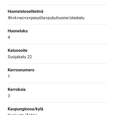
Huoneistoselitelmä
4h+k+wc+s+pesutila+pukuhuone/oleskelu
Huoneluku
4
Katuosoite
Suojakatu 22
Kerrosnumero
1
Kerroksia
3
Kaupunginosa/kylä