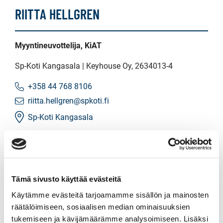
RIITTA HELLGREN
Myyntineuvottelija, KiAT
Sp-Koti Kangasala | Keyhouse Oy
, 2634013-4
+358 44 768 8106
riitta.hellgren@spkoti.fi
Sp-Koti Kangasala
LÄHETÄ VIESTI
Tämä sivusto käyttää evästeitä
LASKE LAINAN SUURUUS
Käytämme evästeitä tarjoamamme sisällön ja mainosten
räätälöimiseen, sosiaalisen median ominaisuuksien
tukemiseen ja kävijämäärämme analysoimiseen. Lisäksi