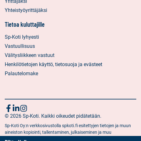
Yrittäjäksi
Yhteistyöyrittäjäksi
Tietoa kuluttajille
Sp-Koti lyhyesti
Vastuullisuus
Välitysliikkeen vastuut
Henkilötietojen käyttö, tietosuoja ja evästeet
Palautelomake
Seuraa
Sosiaalinen
Sosiaalinen
Sosiaalinen
media:
© 2026 Sp-Koti. Kaikki oikeudet pidätetään.
media:
media:
meitä
facebook
linkedin
instagram
Sp-Koti Oy:n verkkosivustolla spkoti.fi esitettyjen tietojen ja muun
aineiston kopiointi, tallentaminen, julkaiseminen ja muu
hyödyntäminen muuhun kuin yksityiseen tarkoitukseen on kielletty