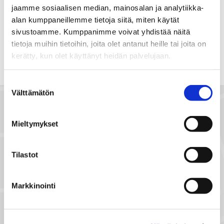
Jaa
Jaa
J
JAA KOHDE:
jaamme sosiaalisen median, mainosalan ja analytiikka-
WhatsApissa
Facebookissa
a
alan kumppaneillemme tietoja siitä, miten käytät
a
sivustoamme. Kumppanimme voivat yhdistää näitä
s
tietoja muihin tietoihin, joita olet antanut heille tai joita on
ä
kerätty, kun olet käyttänyt heidän palvelujaan.
h
k
Suostumuksen
ö
Välttämätön
valinta
p
o
Mieltymykset
s
t
i
Tilastot
l
l
Markkinointi
a
NÄYTÄ SIJAINTI KARTALLA