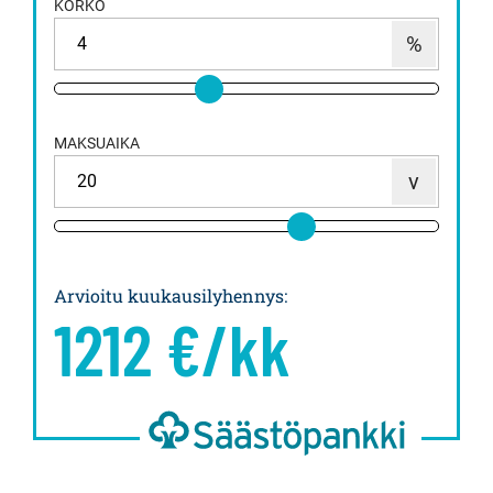
KORKO
MAKSUAIKA
Arvioitu kuukausilyhennys
:
1212
€/kk