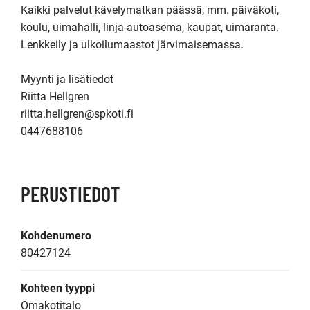
Kaikki palvelut kävelymatkan päässä, mm. päiväkoti, 
koulu, uimahalli, linja-autoasema, kaupat, uimaranta. 
Lenkkeily ja ulkoilumaastot järvimaisemassa.

Myynti ja lisätiedot

Riitta Hellgren

riitta.hellgren@spkoti.fi

0447688106
PERUSTIEDOT
Kohdenumero
80427124
Kohteen tyyppi
Omakotitalo