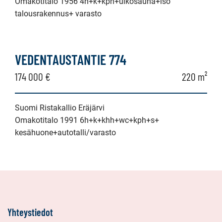
Omakotitalo 1956 4h+k+kph+ulkosauna+iso
talousrakennus+ varasto
VEDENTAUSTANTIE 774
174 000 €
220 m²
Suomi Ristakallio Eräjärvi
Omakotitalo 1991 6h+k+khh+wc+kph+s+
kesähuone+autotalli/varasto
Yhteystiedot