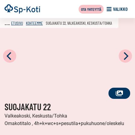
Siirry
Etusivu
VALIKKO
OTA YHTEYTTÄ
sisältöön
ETUSIVU
KOHTEEMME
SUOJAKATU 22, VALKEAKOSKI, KESKUSTA/TOHKA
KATSO
SUOJAKATU 22
KAIKKI
KUVAT
Valkeakoski, Keskusta/Tohka
Omakotitalo , 4h+k+wc+s+pesutila+pukuhuone/oleskelu