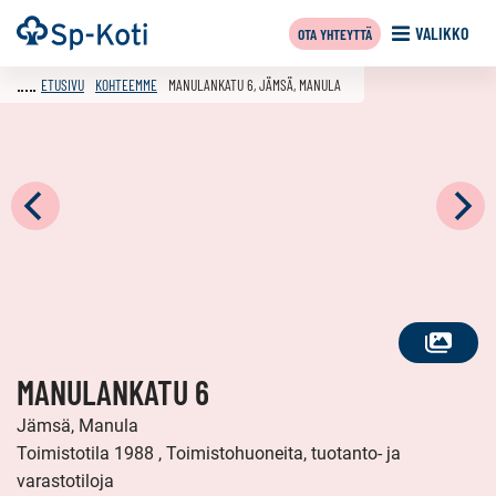
Siirry
Etusivu
VALIKKO
OTA YHTEYTTÄ
sisältöön
ETUSIVU
KOHTEEMME
MANULANKATU 6, JÄMSÄ, MANULA
KATSO
MANULANKATU 6
KAIKKI
KUVAT
Jämsä, Manula
Toimistotila 1988 , Toimistohuoneita, tuotanto- ja
varastotiloja