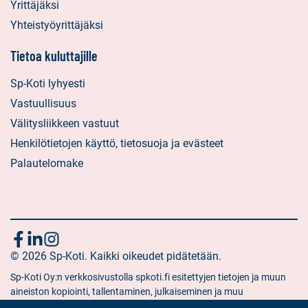
Yrittäjäksi
Yhteistyöyrittäjäksi
Tietoa kuluttajille
Sp-Koti lyhyesti
Vastuullisuus
Välitysliikkeen vastuut
Henkilötietojen käyttö, tietosuoja ja evästeet
Palautelomake
Seuraa
Sosiaalinen
Sosiaalinen
Sosiaalinen
media:
© 2026 Sp-Koti. Kaikki oikeudet pidätetään.
media:
media:
meitä
facebook
linkedin
instagram
Sp-Koti Oy:n verkkosivustolla spkoti.fi esitettyjen tietojen ja muun
aineiston kopiointi, tallentaminen, julkaiseminen ja muu
hyödyntäminen muuhun kuin yksityiseen tarkoitukseen on kielletty