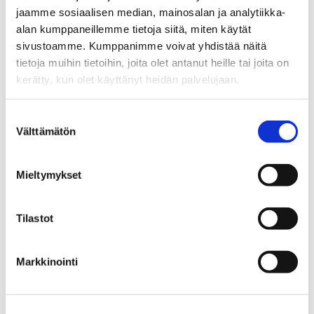
jaamme sosiaalisen median, mainosalan ja analytiikka-
alan kumppaneillemme tietoja siitä, miten käytät
sivustoamme. Kumppanimme voivat yhdistää näitä
tietoja muihin tietoihin, joita olet antanut heille tai joita on
kerätty, kun olet käyttänyt heidän palvelujaan.
Suostumuksen
Välttämätön
valinta
Mieltymykset
ANNA LEPPÄNEN
Tilastot
Vuokravälittäjä LVV, myyntisihteeri
Sp-Koti Jämsä Kipinä | Kiinteistönvälitys Tanja
Markkinointi
Heinonen Oy LKV
, 2821540-9
+358 400 423 995