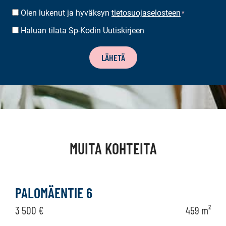
Olen lukenut ja hyväksyn
tietosuojaselosteen
SUOSTUMUS
*
*
Haluan tilata Sp-Kodin Uutiskirjeen
UUTISKIRJEEN
TILAUS
LÄHETÄ
MUITA KOHTEITA
PALOMÄENTIE 6
3 500 €
459 m²