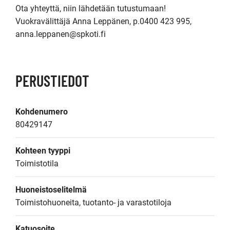
Ota yhteyttä, niin lähdetään tutustumaan!

Vuokravälittäjä Anna Leppänen, p.0400 423 995, 
anna.leppanen@spkoti.fi
PERUSTIEDOT
Kohdenumero
80429147
Kohteen tyyppi
Toimistotila
Huoneistoselitelmä
Toimistohuoneita, tuotanto- ja varastotiloja
Katuosoite