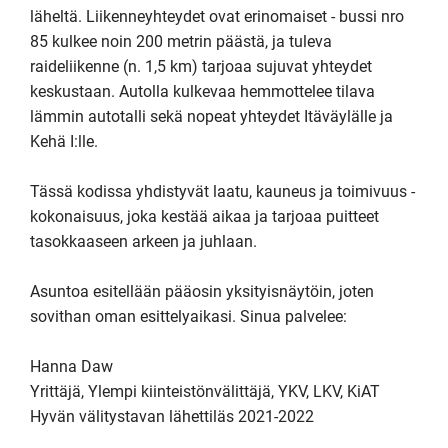
läheltä. Liikenneyhteydet ovat erinomaiset - bussi nro 
85 kulkee noin 200 metrin päästä, ja tuleva 
raideliikenne (n. 1,5 km) tarjoaa sujuvat yhteydet 
keskustaan. Autolla kulkevaa hemmottelee tilava 
lämmin autotalli sekä nopeat yhteydet Itäväylälle ja 
Kehä I:lle.

Tässä kodissa yhdistyvät laatu, kauneus ja toimivuus - 
kokonaisuus, joka kestää aikaa ja tarjoaa puitteet 
tasokkaaseen arkeen ja juhlaan.

Asuntoa esitellään pääosin yksityisnäytöin, joten 
sovithan oman esittelyaikasi. Sinua palvelee: 

Hanna Daw

Yrittäjä, Ylempi kiinteistönvälittäjä, YKV, LKV, KiAT

Hyvän välitystavan lähettiläs 2021-2022
