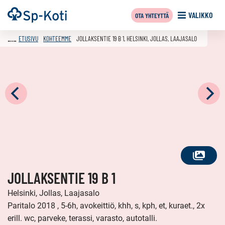
Siirry
Etusivu
VALIKKO
OTA YHTEYTTÄ
sisältöön
ETUSIVU
KOHTEEMME
JOLLAKSENTIE 19 B 1, HELSINKI, JOLLAS, LAAJASALO
KATSO
JOLLAKSENTIE 19 B 1
KAIKKI
KUVAT
Helsinki, Jollas, Laajasalo
Paritalo 2018 , 5-6h, avokeittiö, khh, s, kph, et, kuraet., 2x
erill. wc, parveke, terassi, varasto, autotalli.