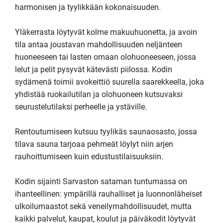
harmonisen ja tyylikkään kokonaisuuden.

Yläkerrasta löytyvät kolme makuuhuonetta, ja avoin 
tila antaa joustavan mahdollisuuden neljänteen 
huoneeseen tai lasten omaan olohuoneeseen, jossa 
lelut ja pelit pysyvät kätevästi piilossa. Kodin 
sydämenä toimii avokeittiö suurella saarekkeella, joka 
yhdistää ruokailutilan ja olohuoneen kutsuvaksi 
seurustelutilaksi perheelle ja ystäville.

Rentoutumiseen kutsuu tyylikäs saunaosasto, jossa 
tilava sauna tarjoaa pehmeät löylyt niin arjen 
rauhoittumiseen kuin edustustilaisuuksiin.

Kodin sijainti Sarvaston sataman tuntumassa on 
ihanteellinen: ympärillä rauhalliset ja luonnonläheiset 
ulkoilumaastot sekä veneilymahdollisuudet, mutta 
kaikki palvelut, kaupat, koulut ja päiväkodit löytyvät 