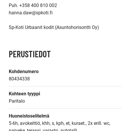
Puh. +358 400 810 002

hanna.daw@spkoti.fi

PERUSTIEDOT
Kohdenumero
80434338
Kohteen tyyppi
Paritalo
Huoneistoselitelmä
5-6h, avokeittiö, khh, s, kph, et, kuraet., 2x erill. wc, 
parveke, terassi, varasto, autotalli.