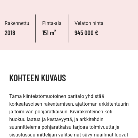
Rakennettu
Pinta-ala
Velaton hinta
2018
151 m²
945 000 €
KOHTEEN KUVAUS
Tämä kiinteistömuotoinen paritalo yhdistää 
korkeatasoisen rakentamisen, ajattoman arkkitehtuurin 
ja toimivan pohjaratkaisun. Kivirakenteinen koti 
huokuu laatua ja kestävyyttä, ja arkkitehdin 
suunnittelema pohjaratkaisu tarjoaa toimivuutta ja 
sisustussuunnittelijan valitsemat sävymaailmat luovat 