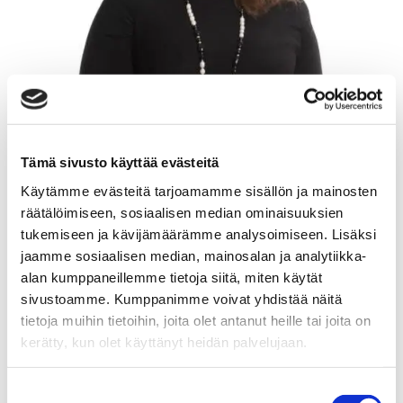
Tämä sivusto käyttää evästeitä
Käytämme evästeitä tarjoamamme sisällön ja mainosten
räätälöimiseen, sosiaalisen median ominaisuuksien
tukemiseen ja kävijämäärämme analysoimiseen. Lisäksi
jaamme sosiaalisen median, mainosalan ja analytiikka-
alan kumppaneillemme tietoja siitä, miten käytät
sivustoamme. Kumppanimme voivat yhdistää näitä
HANNA DAW
tietoja muihin tietoihin, joita olet antanut heille tai joita on
kerätty, kun olet käyttänyt heidän palvelujaan.
Yrittäjä, ylempi kiinteistönvälittäjä, LKV, KiAT
Suostumuksen