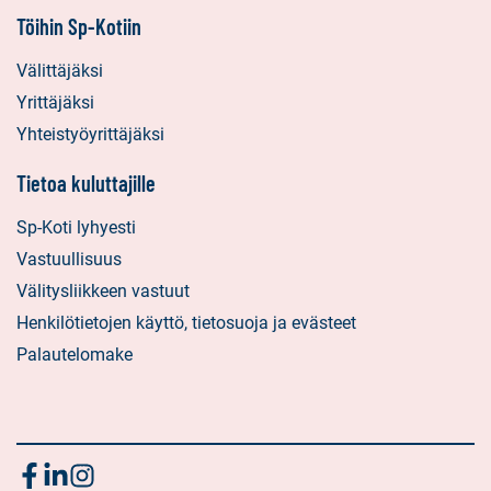
Töihin Sp-Kotiin
Välittäjäksi
Yrittäjäksi
Yhteistyöyrittäjäksi
Tietoa kuluttajille
Sp-Koti lyhyesti
Vastuullisuus
Välitysliikkeen vastuut
Henkilötietojen käyttö, tietosuoja ja evästeet
Palautelomake
Seuraa
Sosiaalinen
Sosiaalinen
Sosiaalinen