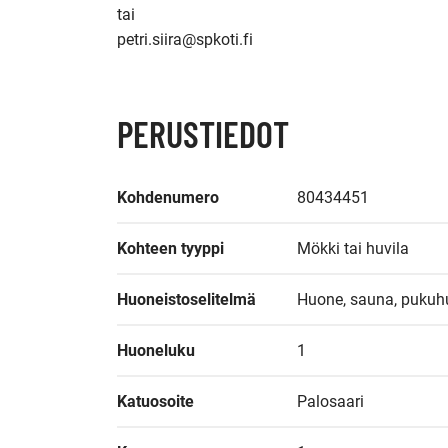
tai

petri.siira@spkoti.fi
PERUSTIEDOT
Kohdenumero
80434451
Kohteen tyyppi
Mökki tai huvila
Huoneistoselitelmä
Huone, sauna, pukuhu
Huoneluku
1
Katuosoite
Palosaari