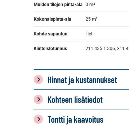
Muiden tilojen pinta-ala
0 m²
Kokonaispinta-ala
25 m²
Kohde vapautuu
Heti
Kiinteistötunnus
211-435-1-306, 211-4
Hinnat ja kustannukset
Kohteen lisätiedot
Tontti ja kaavoitus