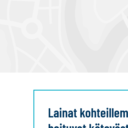
Lainat kohteill
hoituvat käteväst