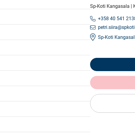
Sp-Koti Kangasala |
+358 40 541 213
petri.siira@spkoti
Sp-Koti Kangasa