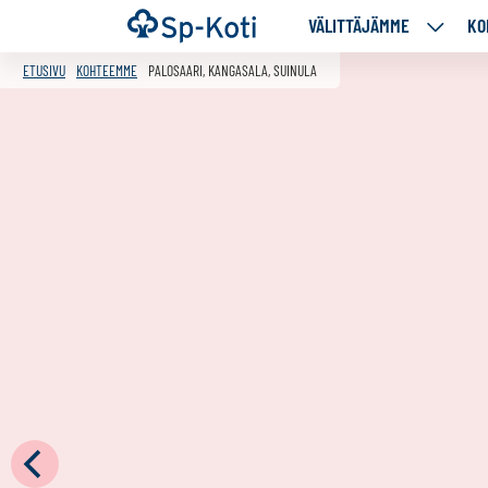
Siirry
Etusivu
VÄLITTÄJÄMME
KO
VÄLITT
sisältöön
ALASIV
ETUSIVU
KOHTEEMME
PALOSAARI, KANGASALA, SUINULA