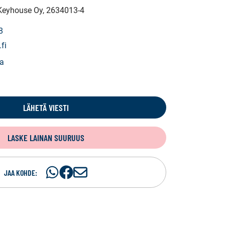
 Keyhouse Oy
, 2634013-4
8
.fi
la
LÄHETÄ VIESTI
LASKE LAINAN SUURUUS
Jaa
Jaa
J
JAA KOHDE:
WhatsApissa
Facebookissa
a
a
s
ä