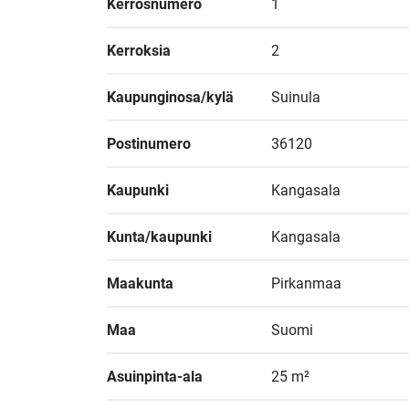
Kerrosnumero
1
Kerroksia
2
Kaupunginosa/kylä
Suinula
Postinumero
36120
Kaupunki
Kangasala
Kunta/kaupunki
Kangasala
Maakunta
Pirkanmaa
Maa
Suomi
Asuinpinta-ala
25 m²