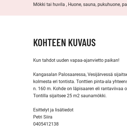
Mökki tai huvila , Huone, sauna, pukuhuone, pa
KOHTEEN KUVAUS
Kun tahdot uuden vapaa-ajanvietto paikan!

Kangasalan Palosaaressa, Vesijärvessä sijaits
kolmesta eri tontista. Tonttien pinta-ala yhteen
n. 160 m. Kohde on läpisaaren eli rantaviivaa o
Tontilla sijaitsee 25 m2 saunamökki.

Esittelyt ja lisätiedot

Petri Siira

0405412138
