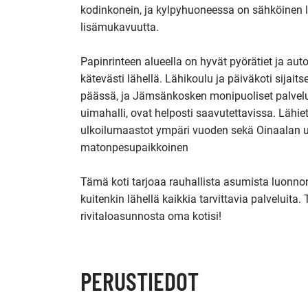
kodinkonein, ja kylpyhuoneessa on sähköinen la
lisämukavuutta.

Papinrinteen alueella on hyvät pyörätiet ja autoti
kätevästi lähellä. Lähikoulu ja päiväkoti sijai
päässä, ja Jämsänkosken monipuoliset palvelut,
uimahalli, ovat helposti saavutettavissa. Lähie
ulkoilumaastot ympäri vuoden sekä Oinaalan u
matonpesupaikkoinen

Tämä koti tarjoaa rauhallista asumista luonno
kuitenkin lähellä kaikkia tarvittavia palveluita. T
rivitaloasunnosta oma kotisi!
PERUSTIEDOT