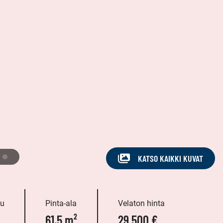
KATSO KAIKKI KUVAT
tu
Pinta-ala
Velaton hinta
61,5 m²
29 500 €