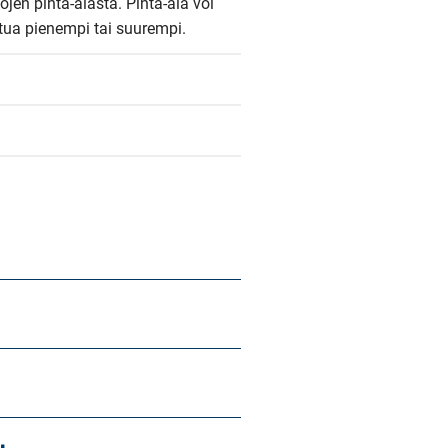
ojen pinta-alasta. Pinta-ala voi 
ittua pienempi tai suurempi.