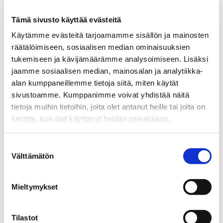
Sp-Koti Karjaa
Tämä sivusto käyttää evästeitä
Sp-Koti Inkoo
Sp-Koti Hanko
Käytämme evästeitä tarjoamamme sisällön ja mainosten
Sp-Koti Kirkkonummi Kirsikka
räätälöimiseen, sosiaalisen median ominaisuuksien
tukemiseen ja kävijämäärämme analysoimiseen. Lisäksi
jaamme sosiaalisen median, mainosalan ja analytiikka-
alan kumppaneillemme tietoja siitä, miten käytät
LÄHETÄ VIESTI
sivustoamme. Kumppanimme voivat yhdistää näitä
tietoja muihin tietoihin, joita olet antanut heille tai joita on
kerätty, kun olet käyttänyt heidän palvelujaan.
LASKE LAINAN SUURUUS
Suostumuksen
Jaa
Jaa
J
JAA KOHDE:
Välttämätön
valinta
WhatsApissa
Facebookissa
a
a
Mieltymykset
s
ä
h
Tilastot