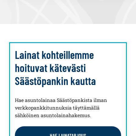
Lainat kohteillemme
hoituvat kätevästi
Säästöpankin kautta
Hae asuntolainaa Säästöpankista ilman
verkkopankkitunnuksia täyttämällä
sähköinen asuntolainahakemus.
HAE LAINATARJOUS