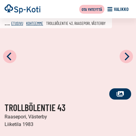
Siirry
Etusivu
VALIKKO
OTA YHTEYTTÄ
sisältöön
ETUSIVU
KOHTEEMME
TROLLBÖLENTIE 43, RAASEPORI, VÄSTERBY
KATSO
TROLLBÖLENTIE 43
KAIKKI
KUVAT
Raasepori, Västerby
Liiketila 1983