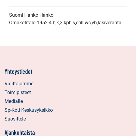
Suomi Hanko Hanko
Omakotitalo 1952 4 h,k,2 kph,s,erill.wc,vh,lasiveranta
Yhteystiedot
Välittäjämme
Toimipisteet
Medialle
Sp-Koti Keskusyksikkö
Suosittele
Ajankohtaista