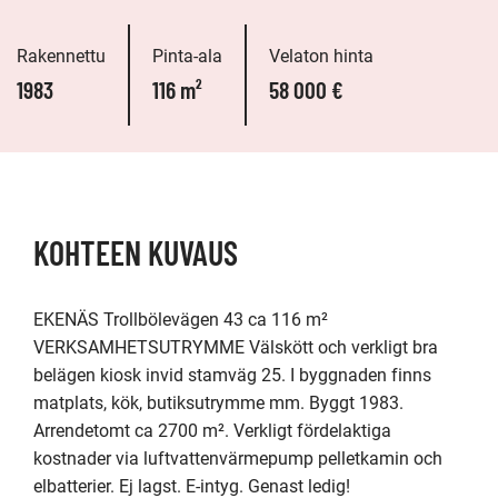
Rakennettu
Pinta-ala
Velaton hinta
1983
116 m²
58 000 €
KOHTEEN KUVAUS
EKENÄS Trollbölevägen 43 ca 116 m²

VERKSAMHETSUTRYMME Välskött och verkligt bra 
belägen kiosk invid stamväg 25. I byggnaden finns 
matplats, kök, butiksutrymme mm. Byggt 1983. 
Arrendetomt ca 2700 m². Verkligt fördelaktiga 
kostnader via luftvattenvärmepump pelletkamin och 
elbatterier. Ej lagst. E-intyg. Genast ledig!
