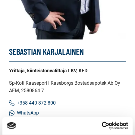
SEBASTIAN KARJALAINEN
Yrittäjä, kiinteistönvälittäjä LKV, KED
Sp-Koti Raasepori | Raseborgs Bostadsapotek Ab Oy
AFM
, 2580864-7
+358 440 872 800
WhatsApp
basti.karjalainen@spkoti.fi
Sp-Koti Raasepori