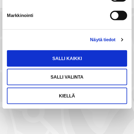
k
ö
Markkinointi
p
o
s
Näytä tiedot
t
i
l
SALLI KAIKKI
l
a
SALLI VALINTA
NÄYTÄ SIJAINTI KARTALLA
KIELLÄ