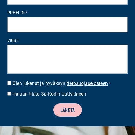
PUHELIN
*
VIESTI
Olen lukenut ja hyväksyn
tietosuojaselosteen
SUOSTUMUS
*
*
Haluan tilata Sp-Kodin Uutiskirjeen
UUTISKIRJEEN
TILAUS
LÄHETÄ