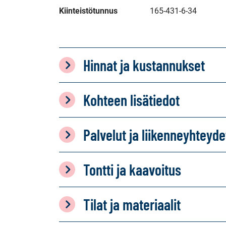
Kiinteistötunnus
165-431-6-34
Hinnat ja kustannukset
Kohteen lisätiedot
Palvelut ja liikenneyhteyde
Tontti ja kaavoitus
Tilat ja materiaalit