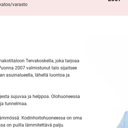
okatos/varasto
kotitaloon Tervakoskella, joka tarjoaa 
 Vuonna 2007 valmistunut talo sijaitsee 
 asuinalueella, lähellä luontoa ja 
rjesta sujuvaa ja helppoa. Olohuoneessa 
ja tunnelmaa. 

 lämmössä. Kodinhoitohuoneessa on oma 
ossa on puilla lämmitettävä palju. 