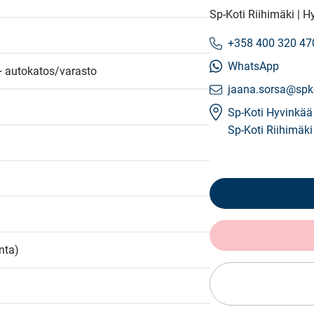
Sp-Koti Riihimäki | H
+358 400 320 47
WhatsApp
c + autokatos/varasto
jaana.sorsa@spko
Sp-Koti Hyvinkää
Sp-Koti Riihimäki
nta)