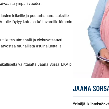
taivaasta ympäri vuoden.

lasten leikeille ja puutarhaharrastuksille. 
utolle löytyy katos sekä tavaroille lämmin 
t, kuten uimahalli ja elokuvateatteri. 
 arvostaa rauhallista asuinaluetta ja 
ikalliselta välittäjältä Jaana Sorsa, LKV, p. 
JAANA SORS
Yrittäjä, kiinteistön