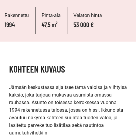
Rakennettu
Pinta-ala
Velaton hinta
1994
47,5 m²
53 000 €
KOHTEEN KUVAUS
Jämsän keskustassa sijaitsee tämä valoisa ja viihtyisä 
kaksio, joka tarjoaa mukavaa asumista omassa 
rauhassa. Asunto on toisessa kerroksessa vuonna 
1994 rakennetussa talossa, jossa on hissi. Ikkunoista 
avautuu näkymä kahteen suuntaa tuoden valoa, ja 
lasitettu parveke tuo lisätilaa sekä nautintoa 
aamukahvihetkiin.
