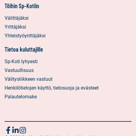
Töihin Sp-Kotiin
Välittäjäksi
Yrittäjäksi
Yhteistyöyrittäjäksi
Tietoa kuluttajille
Sp-Koti lyhyesti
Vastuullisuus
Välitysliikkeen vastuut
Henkilötietojen käyttö, tietosuoja ja evästeet
Palautelomake
Seuraa
Sosiaalinen
Sosiaalinen
Sosiaalinen