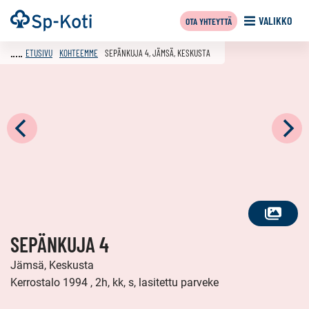
Siirry
Etusivu
VALIKKO
OTA YHTEYTTÄ
sisältöön
ETUSIVU
KOHTEEMME
SEPÄNKUJA 4, JÄMSÄ, KESKUSTA
KATSO
SEPÄNKUJA 4
KAIKKI
KUVAT
Jämsä, Keskusta
Kerrostalo 1994 , 2h, kk, s, lasitettu parveke