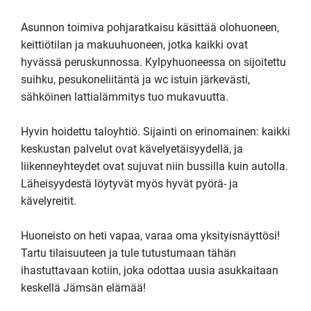
Asunnon toimiva pohjaratkaisu käsittää olohuoneen, 
keittiötilan ja makuuhuoneen, jotka kaikki ovat 
hyvässä peruskunnossa. Kylpyhuoneessa on sijoitettu 
suihku, pesukoneliitäntä ja wc istuin järkevästi, 
sähköinen lattialämmitys tuo mukavuutta. 

Hyvin hoidettu taloyhtiö. Sijainti on erinomainen: kaikki 
keskustan palvelut ovat kävelyetäisyydellä, ja 
liikenneyhteydet ovat sujuvat niin bussilla kuin autolla. 
Läheisyydestä löytyvät myös hyvät pyörä- ja 
kävelyreitit.

Huoneisto on heti vapaa, varaa oma yksityisnäyttösi!

Tartu tilaisuuteen ja tule tutustumaan tähän 
ihastuttavaan kotiin, joka odottaa uusia asukkaitaan 
keskellä Jämsän elämää!