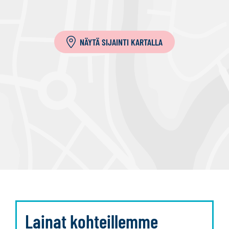
l
a
NÄYTÄ SIJAINTI KARTALLA
Lainat kohteillemme