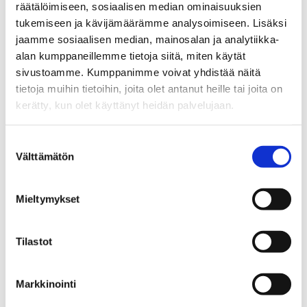
räätälöimiseen, sosiaalisen median ominaisuuksien
tukemiseen ja kävijämäärämme analysoimiseen. Lisäksi
Yrittäjä, kiinteistönvälittäjä LKV, KiAT
jaamme sosiaalisen median, mainosalan ja analytiikka-
Sp-Koti Jämsä Kipinä | Kiinteistönvälitys Tanja
alan kumppaneillemme tietoja siitä, miten käytät
Heinonen Oy LKV
, 2821540-9
sivustoamme. Kumppanimme voivat yhdistää näitä
tietoja muihin tietoihin, joita olet antanut heille tai joita on
+358 50 463 8663
kerätty, kun olet käyttänyt heidän palvelujaan.
WhatsApp
Suostumuksen
tanja.heinonen@spkoti.fi
Välttämätön
valinta
Sp-Koti Jämsä Kipinä
Sp-Koti Orivesi Kipinä
Mieltymykset
Sp-Koti Muurame Kipinä
Sp-Koti Ylöjärvi Kipinä
Sp-Koti Tampere Kipinä
Tilastot
Markkinointi
LÄHETÄ VIESTI