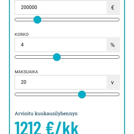
KORKO
MAKSUAIKA
Arvioitu kuukausilyhennys
:
1212
€/kk