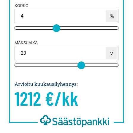
KORKO
MAKSUAIKA
Arvioitu kuukausilyhennys
:
1212
€/kk