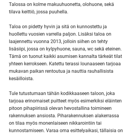
Talossa on kolme makuuhuonetta, olohuone, sekä 
tilava keittiö, jossa puuhella.

Taloa on pidetty hyvin ja sitä on kunnostettu ja 
huollettu vuosien varrella paljon. Lisäksi taloa on 
laajennettu vuonna 2013, jolloin siihen on tehty 
lisäsiipi, jossa on kylpyhuone, sauna, wc sekä eteinen. 
Tämä on tuonut kaikki asumisen kannalta tärkeät tilat 
yhteen kerrokseen. Katettu terassi lounaaseen tarjoaa 
mukavan paikan rentoutua ja nauttia rauhallisista 
kesäilloista.

Tule tutustumaan tähän kodikkaaseen taloon, joka 
tarjoaa erinomaiset puitteet myös esimerkiksi eläinten 
pitoon pihapiirissä olevan hevostallina toimineen 
rakennuksen ansiosta. Piharakennuksen alakerrassa 
on tilaa myös monenlaiseen nikkarointiin tai 
kunnostamiseen. Varaa oma esittelyaikasi, tällaisia on 