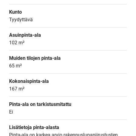
Kunto
Tyydyttävä
Asuinpinta-ala
102 m²
Muiden tilojen pinta-ala
65 m²
Kokonaispinta-ala
167 m²
Pinta-ala on tarkistusmitattu
Ei
Lisätietoja pinta-alasta
Pinta-ala on karkea arvio rakennuslupapiirustusten 