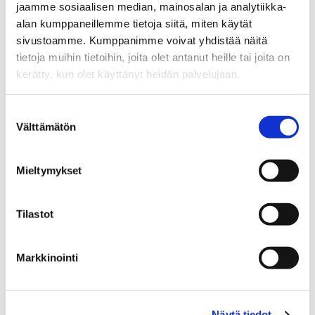
jaamme sosiaalisen median, mainosalan ja analytiikka-
alan kumppaneillemme tietoja siitä, miten käytät
Kiinteistönvälittäjä LKV, KiLAT
sivustoamme. Kumppanimme voivat yhdistää näitä
tietoja muihin tietoihin, joita olet antanut heille tai joita on
Sp-Koti Jämsä Kipinä | Kiinteistönvälitys Tanja
kerätty, kun olet käyttänyt heidän palvelujaan.
Heinonen Oy LKV
, 2821540-9
+358 40 725 2121
Suostumuksen
Välttämätön
WhatsApp
valinta
tiina.glad@spkoti.fi
Mieltymykset
Sp-Koti Jämsä Kipinä
Tilastot
LÄHETÄ VIESTI
Markkinointi
LASKE LAINAN SUURUUS
Näytä tiedot