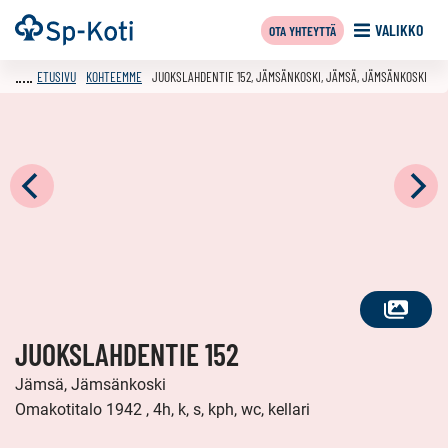
Siirry
Etusivu
VALIKKO
OTA YHTEYTTÄ
sisältöön
ETUSIVU
KOHTEEMME
JUOKSLAHDENTIE 152, JÄMSÄNKOSKI, JÄMSÄ, JÄMSÄNKOSKI
KATSO
JUOKSLAHDENTIE 152
KAIKKI
KUVAT
Jämsä, Jämsänkoski
Omakotitalo 1942 , 4h, k, s, kph, wc, kellari