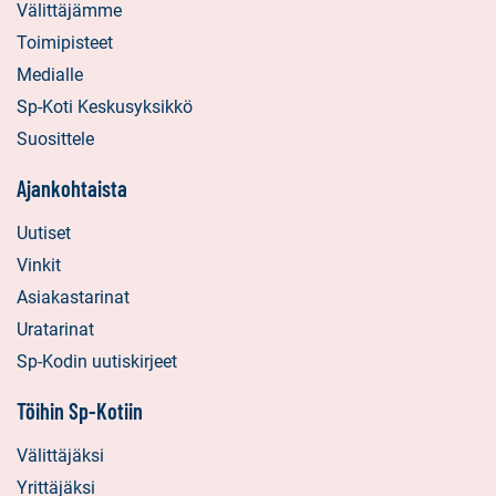
Välittäjämme
Toimipisteet
Medialle
Sp-Koti Keskusyksikkö
Suosittele
Ajankohtaista
Uutiset
Vinkit
Asiakastarinat
Uratarinat
Sp-Kodin uutiskirjeet
Töihin Sp-Kotiin
Välittäjäksi
Yrittäjäksi