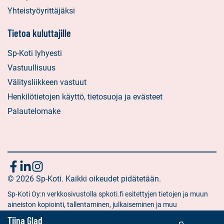
Yhteistyöyrittäjäksi
Tietoa kuluttajille
Sp-Koti lyhyesti
Vastuullisuus
Välitysliikkeen vastuut
Henkilötietojen käyttö, tietosuoja ja evästeet
Palautelomake
Seuraa
Sosiaalinen
Sosiaalinen
Sosiaalinen
media:
© 2026 Sp-Koti. Kaikki oikeudet pidätetään.
media:
media:
meitä
facebook
linkedin
instagram
Sp-Koti Oy:n verkkosivustolla spkoti.fi esitettyjen tietojen ja muun
aineiston kopiointi, tallentaminen, julkaiseminen ja muu
hyödyntäminen muuhun kuin yksityiseen tarkoitukseen on kielletty
Tiina Glad