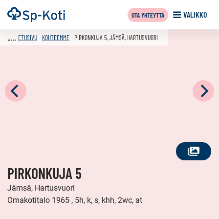
Siirry
Etusivu
VALIKKO
OTA YHTEYTTÄ
sisältöön
ETUSIVU
KOHTEEMME
PIRKONKUJA 5, JÄMSÄ, HARTUSVUORI
KATSO
PIRKONKUJA 5
KAIKKI
KUVAT
Jämsä, Hartusvuori
Omakotitalo 1965 , 5h, k, s, khh, 2wc, at