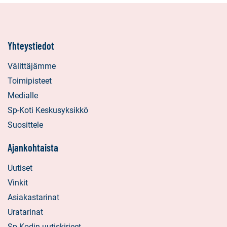
Yhteystiedot
Välittäjämme
Toimipisteet
Medialle
Sp-Koti Keskusyksikkö
Suosittele
Ajankohtaista
Uutiset
Vinkit
Asiakastarinat
Uratarinat
Sp-Kodin uutiskirjeet