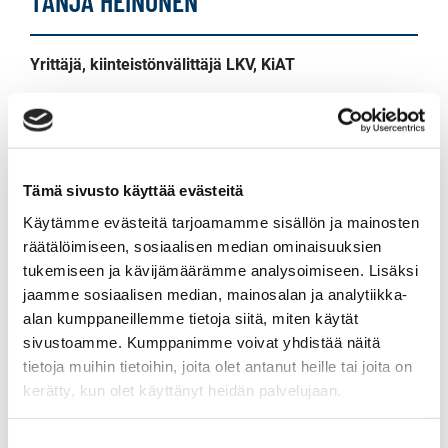
TANJA HEINONEN
Yrittäjä, kiinteistönvälittäjä LKV, KiAT
Sp-Koti Jämsä Kipinä | Kiinteistönvälitys Tanja
Heinonen Oy LKV
, 2821540-9
+358 50 463 8663
Tämä sivusto käyttää evästeitä
WhatsApp
Käytämme evästeitä tarjoamamme sisällön ja mainosten
tanja.heinonen@spkoti.fi
räätälöimiseen, sosiaalisen median ominaisuuksien
tukemiseen ja kävijämäärämme analysoimiseen. Lisäksi
Sp-Koti Jämsä Kipinä
jaamme sosiaalisen median, mainosalan ja analytiikka-
Sp-Koti Orivesi Kipinä
alan kumppaneillemme tietoja siitä, miten käytät
Sp-Koti Muurame Kipinä
sivustoamme. Kumppanimme voivat yhdistää näitä
Sp-Koti Ylöjärvi Kipinä
tietoja muihin tietoihin, joita olet antanut heille tai joita on
Sp-Koti Tampere Kipinä
kerätty, kun olet käyttänyt heidän palvelujaan.
Suostumuksen