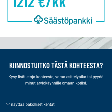
1212
€/kk
KIINNOSTUITKO TÄSTÄ KOHTEESTA?
Kysy lisätietoja kohteesta, varaa esittelyaika tai pyydä
minut arviokäynnille omaan kotiisi.
"
" näyttää pakolliset kentät
*