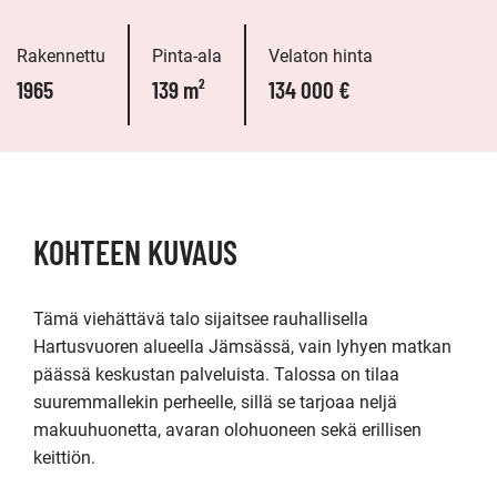
Rakennettu
Pinta-ala
Velaton hinta
1965
139 m²
134 000 €
KOHTEEN KUVAUS
Tämä viehättävä talo sijaitsee rauhallisella 
Hartusvuoren alueella Jämsässä, vain lyhyen matkan 
päässä keskustan palveluista. Talossa on tilaa 
suuremmallekin perheelle, sillä se tarjoaa neljä 
makuuhuonetta, avaran olohuoneen sekä erillisen 
keittiön.
