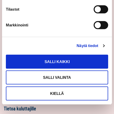
Sp-Koti Keskusyksikkö
Tilastot
Suosittele
Ajankohtaista
Markkinointi
Uutiset
Vinkit
Näytä tiedot
Asiakastarinat
Uratarinat
Sp-Kodin uutiskirjeet
SALLI KAIKKI
Töihin Sp-Kotiin
SALLI VALINTA
Välittäjäksi
Yrittäjäksi
KIELLÄ
Yhteistyöyrittäjäksi
Tietoa kuluttajille