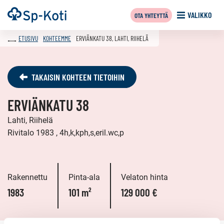
Siirry
Etusivu
VALIKKO
OTA YHTEYTTÄ
sisältöön
ETUSIVU
KOHTEEMME
ERVIÄNKATU 38, LAHTI, RIIHELÄ
TAKAISIN KOHTEEN TIETOIHIN
ERVIÄNKATU 38
Lahti, Riihelä
Rivitalo 1983 , 4h,k,kph,s,eril.wc,p
Rakennettu
Pinta-ala
Velaton hinta
1983
101 m²
129 000 €