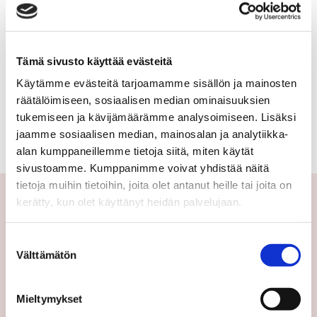
Tämä sivusto käyttää evästeitä
Käytämme evästeitä tarjoamamme sisällön ja mainosten
räätälöimiseen, sosiaalisen median ominaisuuksien
TAKAISIN KOHTEEN TIETOIHIN
tukemiseen ja kävijämäärämme analysoimiseen. Lisäksi
jaamme sosiaalisen median, mainosalan ja analytiikka-
alan kumppaneillemme tietoja siitä, miten käytät
sivustoamme. Kumppanimme voivat yhdistää näitä
tietoja muihin tietoihin, joita olet antanut heille tai joita on
kerätty, kun olet käyttänyt heidän palvelujaan.
Yhteystiedot
Suostumuksen
Välttämätön
valinta
Välittäjämme
Toimipisteet
Mieltymykset
Medialle