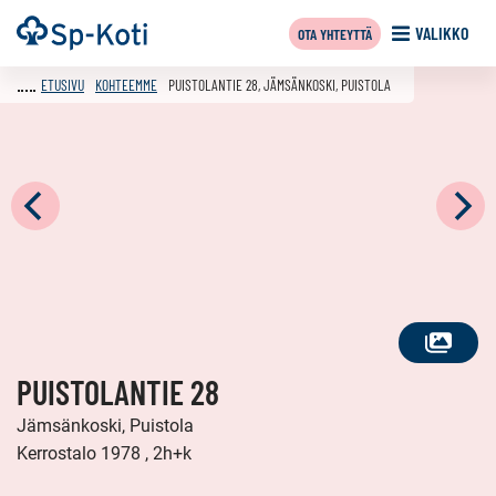
Siirry
Etusivu
VALIKKO
OTA YHTEYTTÄ
sisältöön
ETUSIVU
KOHTEEMME
PUISTOLANTIE 28, JÄMSÄNKOSKI, PUISTOLA
KATSO
PUISTOLANTIE 28
KAIKKI
KUVAT
Jämsänkoski, Puistola
Kerrostalo 1978 , 2h+k