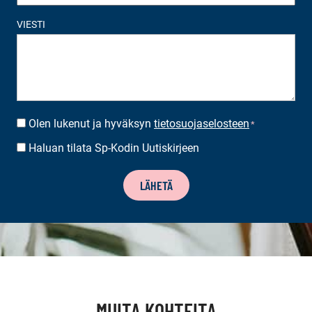
VIESTI
Olen lukenut ja hyväksyn
tietosuojaselosteen
SUOSTUMUS
*
*
Haluan tilata Sp-Kodin Uutiskirjeen
UUTISKIRJEEN
TILAUS
LÄHETÄ
MUITA KOHTEITA