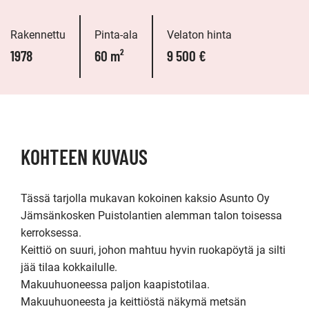
Rakennettu
Pinta-ala
Velaton hinta
1978
60 m²
9 500 €
KOHTEEN KUVAUS
Tässä tarjolla mukavan kokoinen kaksio Asunto Oy 
Jämsänkosken Puistolantien alemman talon toisessa 
kerroksessa. 

Keittiö on suuri, johon mahtuu hyvin ruokapöytä ja silti 
jää tilaa kokkailulle.

Makuuhuoneessa paljon kaapistotilaa. 
Makuuhuoneesta ja keittiöstä näkymä metsän 