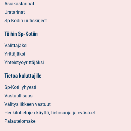
Asiakastarinat
Uratarinat
Sp-Kodin uutiskirjeet
Töihin Sp-Kotiin
Välittäjäksi
Yrittäjäksi
Yhteistyöyrittäjäksi
Tietoa kuluttajille
Sp-Koti lyhyesti
Vastuullisuus
Välitysliikkeen vastuut
Henkilötietojen käyttö, tietosuoja ja evästeet
Palautelomake