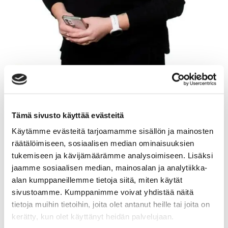
MINJA HAKALA
Tämä sivusto käyttää evästeitä
Myyntineuvottelija
Käytämme evästeitä tarjoamamme sisällön ja mainosten
Sp-Koti Jämsä Kipinä | Kiinteistönvälitys Tanja
räätälöimiseen, sosiaalisen median ominaisuuksien
Heinonen Oy LKV
, 2821540-9
tukemiseen ja kävijämäärämme analysoimiseen. Lisäksi
jaamme sosiaalisen median, mainosalan ja analytiikka-
+358 40 587 6062
alan kumppaneillemme tietoja siitä, miten käytät
WhatsApp
sivustoamme. Kumppanimme voivat yhdistää näitä
tietoja muihin tietoihin, joita olet antanut heille tai joita on
minja.hakala@spkoti.fi
kerätty, kun olet käyttänyt heidän palvelujaan.
Sp-Koti Jämsä Kipinä