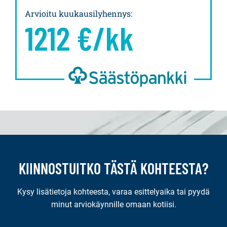
Arvioitu kuukausilyhennys
:
1212
€/kk
KIINNOSTUITKO TÄSTÄ KOHTEESTA?
Kysy lisätietoja kohteesta, varaa esittelyaika tai pyydä
minut arviokäynnille omaan kotiisi.