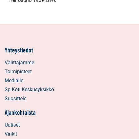
Kerrostalo 1969 2h+k
Yhteystiedot
Välittäjämme
Toimipisteet
Medialle
Sp-Koti Keskusyksikkö
Suosittele
Ajankohtaista
Uutiset
Vinkit