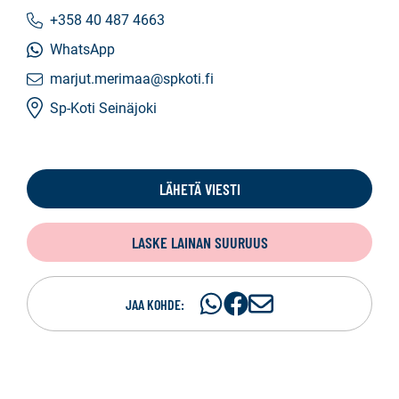
+358 40 487 4663
WhatsApp
marjut.merimaa@spkoti.fi
Sp-Koti Seinäjoki
LÄHETÄ VIESTI
LASKE LAINAN SUURUUS
Jaa
Jaa
J
JAA KOHDE:
WhatsApissa
Facebookissa
a
a
s
ä