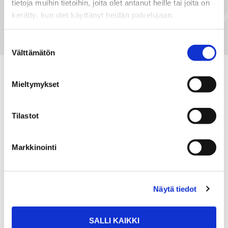
tietoja muihin tietoihin, joita olet antanut heille tai joita on
kerätty, kun olet käyttänyt heidän palvelujaan.
Suostumuksen
Välttämätön
valinta
Mieltymykset
Lainat kohteillemme
Tilastot
hoituvat kätevästi
Säästöpankin kautta
Markkinointi
Hae asuntolainaa Säästöpankista ilman
Näytä tiedot
verkkopankkitunnuksia täyttämällä
sähköinen asuntolainahakemus.
SALLI KAIKKI