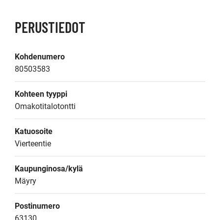
PERUSTIEDOT
Kohdenumero
80503583
Kohteen tyyppi
Omakotitalotontti
Katuosoite
Vierteentie
Kaupunginosa/kylä
Mäyry
Postinumero
63130