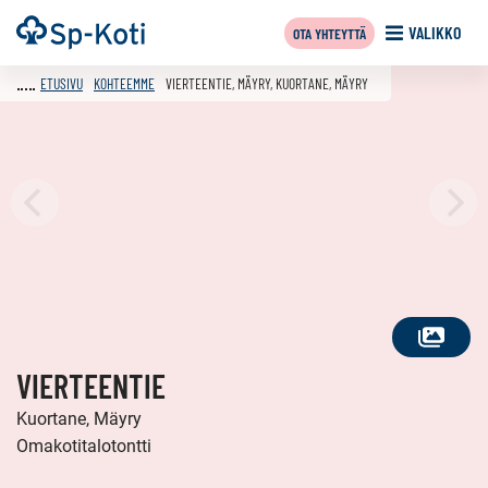
Siirry
Etusivu
VALIKKO
OTA YHTEYTTÄ
sisältöön
ETUSIVU
KOHTEEMME
VIERTEENTIE, MÄYRY, KUORTANE, MÄYRY
KATSO
VIERTEENTIE
KAIKKI
KUVAT
Kuortane, Mäyry
Omakotitalotontti