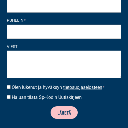
PUHELIN
*
VIESTI
Olen lukenut ja hyväksyn
tietosuojaselosteen
SUOSTUMUS
*
*
Haluan tilata Sp-Kodin Uutiskirjeen
UUTISKIRJEEN
TILAUS
LÄHETÄ