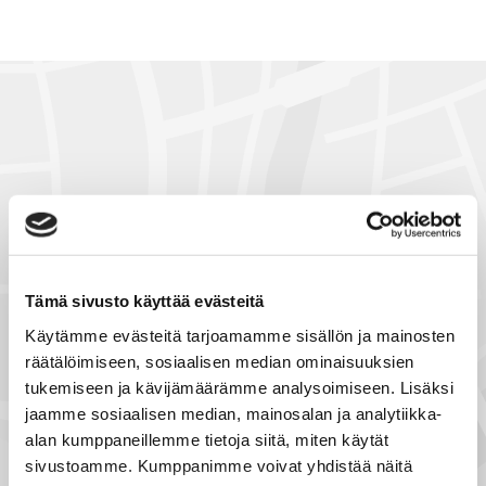
h
k
ö
p
o
s
t
i
l
l
a
Tämä sivusto käyttää evästeitä
NÄYTÄ SIJAINTI KARTALLA
Käytämme evästeitä tarjoamamme sisällön ja mainosten
räätälöimiseen, sosiaalisen median ominaisuuksien
tukemiseen ja kävijämäärämme analysoimiseen. Lisäksi
jaamme sosiaalisen median, mainosalan ja analytiikka-
alan kumppaneillemme tietoja siitä, miten käytät
sivustoamme. Kumppanimme voivat yhdistää näitä