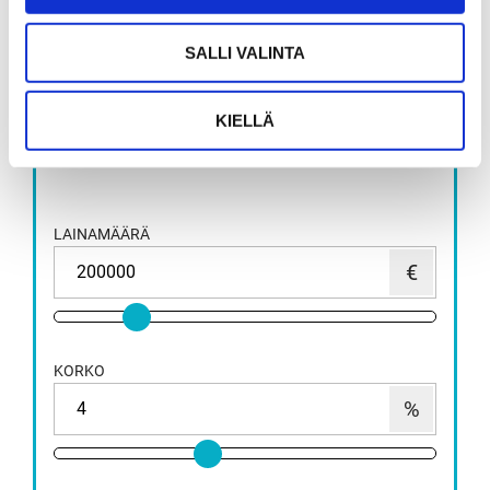
HAE LAINATARJOUS
SALLI VALINTA
Lainalaskurin antama tieto on suuntaa antava.
KIELLÄ
Huomioithan, että lopullisen lainasi tiedot voivat poiketa
hiukan laskurin antamista tiedoista.
LAINAMÄÄRÄ
KORKO