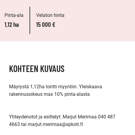
Pinta-ala
Velaton hinta
1,12 ha
15 000 €
KOHTEEN KUVAUS
Mäyrystä 1,12ha tontti myyntiin. Yleiskaava 
rakennusoikeus max 10% pinta-alasta

Yhteydenotot ja esittelyt: Marjut Merimaa 040 487 
4663 tai marjut.merimaa@spkoti.fi