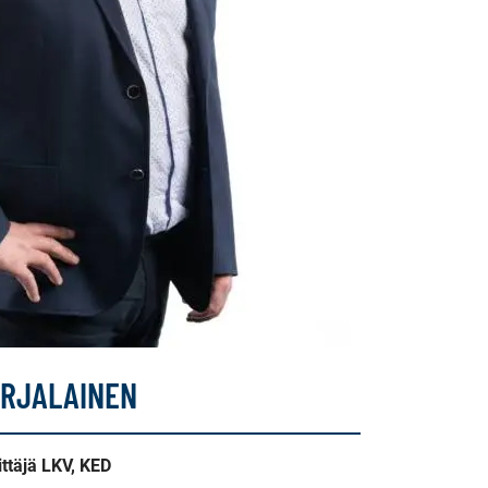
ARJALAINEN
littäjä LKV, KED