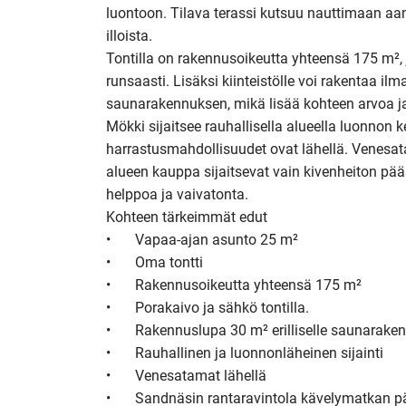
luontoon. Tilava terassi kutsuu nauttimaan aam
illoista.

Tontilla on rakennusoikeutta yhteensä 175 m²,
runsaasti. Lisäksi kiinteistölle voi rakentaa ilm
saunarakennuksen, mikä lisää kohteen arvoa ja
Mökki sijaitsee rauhallisella alueella luonnon ke
harrastusmahdollisuudet ovat lähellä. Venesat
alueen kauppa sijaitsevat vain kivenheiton pää
helppoa ja vaivatonta.

Kohteen tärkeimmät edut

•	Vapaa-ajan asunto 25 m²

•	Oma tontti

•	Rakennusoikeutta yhteensä 175 m²

•	Porakaivo ja sähkö tontilla.

•	Rakennuslupa 30 m² erilliselle saunarakennukselle

•	Rauhallinen ja luonnonläheinen sijainti

•	Venesatamat lähellä

•	Sandnäsin rantaravintola kävelymatkan päässä
