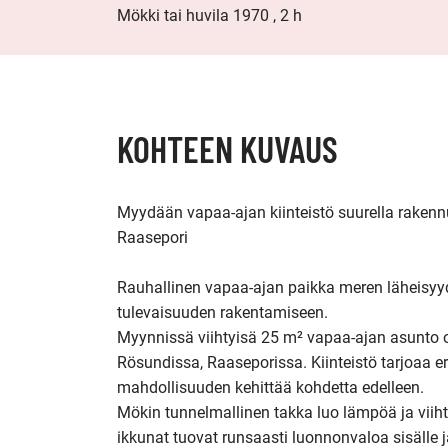
Mökki tai huvila 1970 , 2 h
KOHTEEN KUVAUS
Myydään vapaa-ajan kiinteistö suurella rakenn
Raasepori

Rauhallinen vapaa-ajan paikka meren läheisy
tulevaisuuden rakentamiseen.

Myynnissä viihtyisä 25 m² vapaa-ajan asunto o
Rösundissa, Raaseporissa. Kiinteistö tarjoaa e
mahdollisuuden kehittää kohdetta edelleen.

Mökin tunnelmallinen takka luo lämpöä ja viihty
ikkunat tuovat runsaasti luonnonvaloa sisälle 