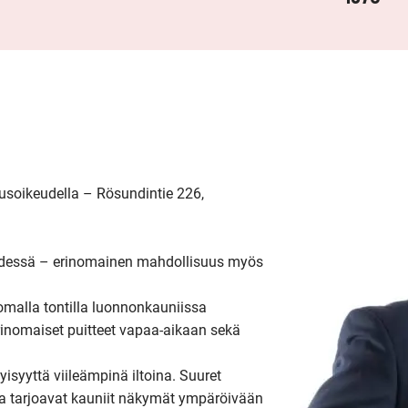
usoikeudella – Rösundintie 226, 
ydessä – erinomainen mahdollisuus myös 
malla tontilla luonnonkauniissa 
rinomaiset puitteet vapaa-aikaan sekä 
isyyttä viileämpinä iltoina. Suuret 
ja tarjoavat kauniit näkymät ympäröivään 