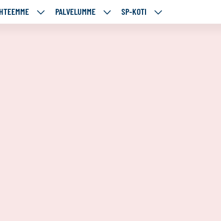
HTEEMME
PALVELUMME
SP-KOTI
ÄJÄMME
KOHTEEMME
PALVELUMME
SP-
UT
ALASIVUT
ALASIVUT
KOTI
ALASIVUT