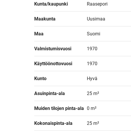
Kunta/kaupunki
Raasepori
Maakunta
Uusimaa
Maa
Suomi
Valmistumisvuosi
1970
Käyttöönottovuosi
1970
Kunto
Hyvä
Asuinpinta-ala
25 m²
Muiden tilojen pinta-ala
0 m²
Kokonaispinta-ala
25 m²