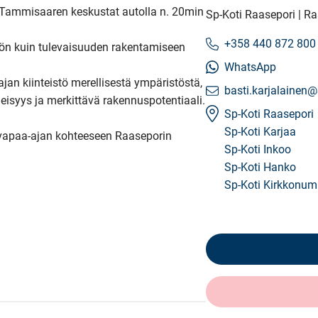
Sp-Koti Raasepori | 
+358 440 872 800
WhatsApp
an kiinteistö merellisestä ympäristöstä, 
basti.karjalainen@
eisyys ja merkittävä rakennuspotentiaali.

Sp-Koti Raasepori
Sp-Koti Karjaa
vapaa-ajan kohteeseen Raaseporin 
Sp-Koti Inkoo
Sp-Koti Hanko
Sp-Koti Kirkkonum