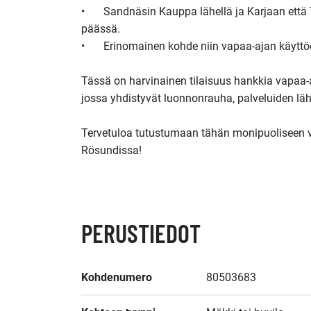
•	Sandnäsin Kauppa lähellä ja Karjaan että Tammisaaren keskustat autolla n. 20min 
päässä.

•	Erinomainen kohde niin vapaa-ajan käyttöön kuin tulevaisuuden rakentamiseen

Tässä on harvinainen tilaisuus hankkia vapaa-aj
jossa yhdistyvät luonnonrauha, palveluiden läh
Tervetuloa tutustumaan tähän monipuoliseen 
Rösundissa!

PERUSTIEDOT
Kohdenumero
80503683