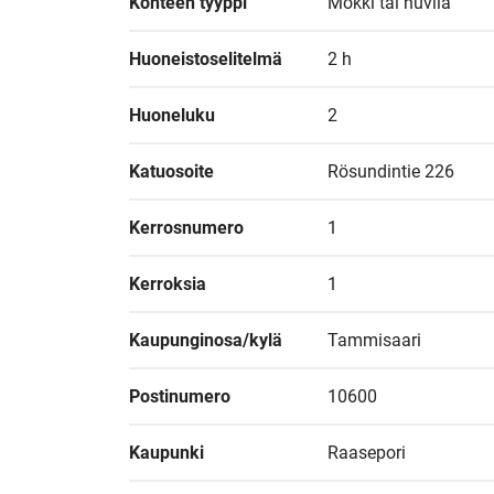
Kohteen tyyppi
Mökki tai huvila
Huoneistoselitelmä
2 h
Huoneluku
2
Katuosoite
Rösundintie 226
Kerrosnumero
1
Kerroksia
1
Kaupunginosa/kylä
Tammisaari
Postinumero
10600
Kaupunki
Raasepori