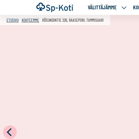
Siirry
Etusivu
VÄLITTÄJÄMME
KO
VÄLITT
sisältöön
ALASIV
ETUSIVU
KOHTEEMME
RÖSUNDINTIE 226, RAASEPORI, TAMMISAARI