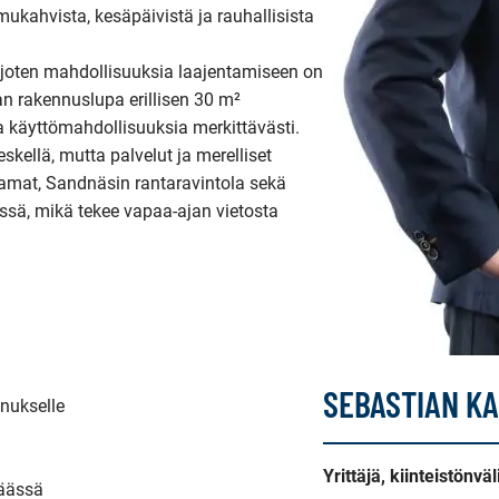
ukahvista, kesäpäivistä ja rauhallisista 
 joten mahdollisuuksia laajentamiseen on 
an rakennuslupa erillisen 30 m² 
 käyttömahdollisuuksia merkittävästi.

skellä, mutta palvelut ja merelliset 
amat, Sandnäsin rantaravintola sekä 
ssä, mikä tekee vapaa-ajan vietosta 
SEBASTIAN K
Yrittäjä, kiinteistönvä