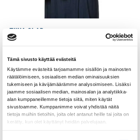
TIINA GLAD
Kiinteistönvälittäjä LKV, KiLAT
Tämä sivusto käyttää evästeitä
Sp-Koti Jämsä Kipinä | Kiinteistönvälitys Tanja
Käytämme evästeitä tarjoamamme sisällön ja mainosten
Heinonen Oy LKV
, 2821540-9
räätälöimiseen, sosiaalisen median ominaisuuksien
tukemiseen ja kävijämäärämme analysoimiseen. Lisäksi
+358 40 725 2121
jaamme sosiaalisen median, mainosalan ja analytiikka-
WhatsApp
alan kumppaneillemme tietoja siitä, miten käytät
tiina.glad@spkoti.fi
sivustoamme. Kumppanimme voivat yhdistää näitä
tietoja muihin tietoihin, joita olet antanut heille tai joita on
Sp-Koti Jämsä Kipinä
kerätty, kun olet käyttänyt heidän palvelujaan.
Suostumuksen