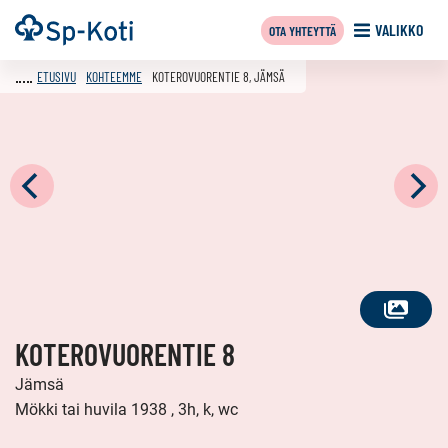
Siirry
Etusivu
VALIKKO
OTA YHTEYTTÄ
sisältöön
ETUSIVU
KOHTEEMME
KOTEROVUORENTIE 8, JÄMSÄ
KATSO
KOTEROVUORENTIE 8
KAIKKI
KUVAT
Jämsä
Mökki tai huvila 1938 , 3h, k, wc