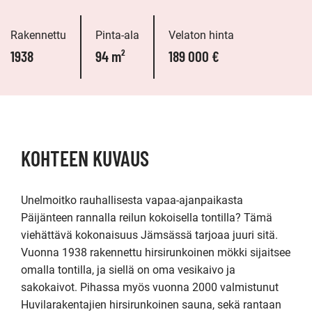
Rakennettu
Pinta-ala
Velaton hinta
1938
94 m²
189 000 €
KOHTEEN KUVAUS
Unelmoitko rauhallisesta vapaa-ajanpaikasta 
Päijänteen rannalla reilun kokoisella tontilla? Tämä 
viehättävä kokonaisuus Jämsässä tarjoaa juuri sitä. 
Vuonna 1938 rakennettu hirsirunkoinen mökki sijaitsee 
omalla tontilla, ja siellä on oma vesikaivo ja 
sakokaivot. Pihassa myös vuonna 2000 valmistunut 
Huvilarakentajien hirsirunkoinen sauna, sekä rantaan 