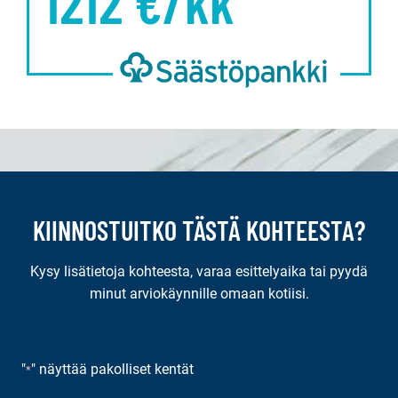
1212
€/kk
KIINNOSTUITKO TÄSTÄ KOHTEESTA?
Kysy lisätietoja kohteesta, varaa esittelyaika tai pyydä
minut arviokäynnille omaan kotiisi.
"
" näyttää pakolliset kentät
*