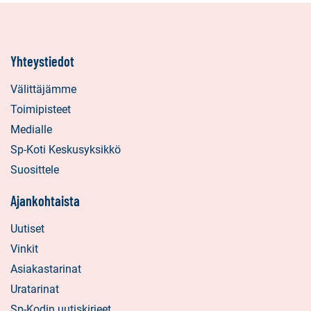
Yhteystiedot
Välittäjämme
Toimipisteet
Medialle
Sp-Koti Keskusyksikkö
Suosittele
Ajankohtaista
Uutiset
Vinkit
Asiakastarinat
Uratarinat
Sp-Kodin uutiskirjeet