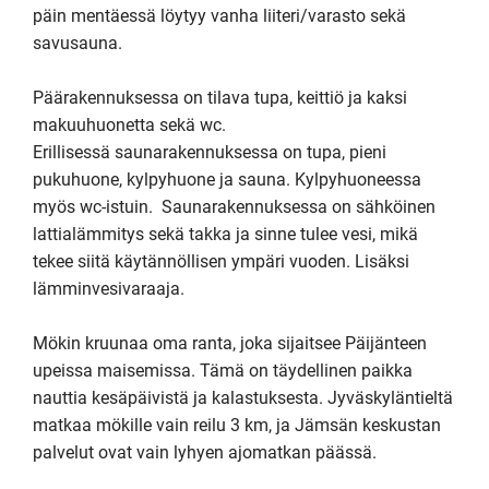
päin mentäessä löytyy vanha liiteri/varasto sekä 
savusauna.

Päärakennuksessa on tilava tupa, keittiö ja kaksi 
makuuhuonetta sekä wc.

Erillisessä saunarakennuksessa on tupa, pieni 
pukuhuone, kylpyhuone ja sauna. Kylpyhuoneessa 
myös wc-istuin.  Saunarakennuksessa on sähköinen 
lattialämmitys sekä takka ja sinne tulee vesi, mikä 
tekee siitä käytännöllisen ympäri vuoden. Lisäksi 
lämminvesivaraaja.

Mökin kruunaa oma ranta, joka sijaitsee Päijänteen 
upeissa maisemissa. Tämä on täydellinen paikka 
nauttia kesäpäivistä ja kalastuksesta. Jyväskyläntieltä 
matkaa mökille vain reilu 3 km, ja Jämsän keskustan 
palvelut ovat vain lyhyen ajomatkan päässä.
