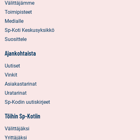
Välittäjämme
Toimipisteet
Medialle
Sp-Koti Keskusyksikkö
Suosittele
Ajankohtaista
Uutiset
Vinkit
Asiakastarinat
Uratarinat
Sp-Kodin uutiskirjeet
Töihin Sp-Kotiin
Välittäjäksi
Yrittäjäksi