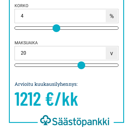
KORKO
MAKSUAIKA
Arvioitu kuukausilyhennys
:
1212
€/kk