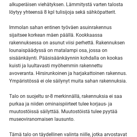
alkuperäisen viehätyksen. Lämmitystä varten talosta 
löytyy yhteensä 8 kpl tulisijoja sekä sähköpatterit.

Immolan sahan entinen työväen asuinrakennus 
sijaitsee korkean mäen päällä. Kookkaassa 
rakennuksessa on asunut viisi perhettä. Rakennuksen 
lounaispäädyssä on matalampi osa, jossa on 
sisäänkäynti. Pääsisäänkäynnin kohdalla on kookas 
kuisti ja luultavasti myöhemmin rakennettu 
avoveranta. Hirsirunkoinen ja harjakattoinen rakennus. 
Ympäristössä ei ole säilynyt muita sahan rakennuksia.

Talo on suojeltu sr-8 merkinnällä, rakennuksia ei saa 
purkaa ja niiden ominaispiirteet tulee korjaus- ja 
muutostöissä säilyttää. Muutostöistä tulee pyytää 
museoviranomaisen lausunto.

Tämä talo on täydellinen valinta niille, jotka arvostavat 