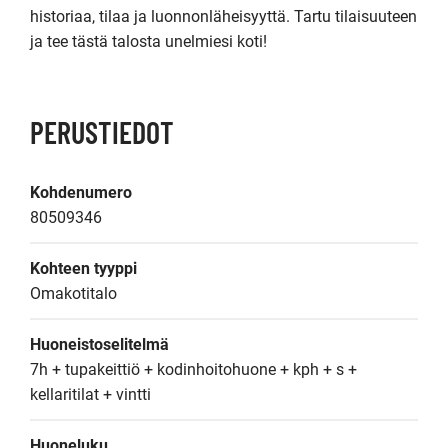
historiaa, tilaa ja luonnonläheisyyttä. Tartu tilaisuuteen 
ja tee tästä talosta unelmiesi koti!
PERUSTIEDOT
Kohdenumero
80509346
Kohteen tyyppi
Omakotitalo
Huoneistoselitelmä
7h + tupakeittiö + kodinhoitohuone + kph + s + 
kellaritilat + vintti
Huoneluku