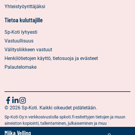
Yhteistyöyrittäjäksi
Tietoa kuluttajille
Sp-Koti lyhyesti
Vastuullisuus
Välitysliikkeen vastuut
Henkilötietojen käyttö, tietosuoja ja evästeet
Palautelomake
Seuraa
Sosiaalinen
Sosiaalinen
Sosiaalinen
media:
© 2026 Sp-Koti. Kaikki oikeudet pidätetään.
media:
media:
meitä
facebook
linkedin
instagram
Sp-Koti Oy:n verkkosivustolla spkoti.fi esitettyjen tietojen ja muun
aineiston kopiointi, tallentaminen, julkaiseminen ja muu
hyödyntäminen muuhun kuin yksityiseen tarkoitukseen on kielletty
Miika Velling