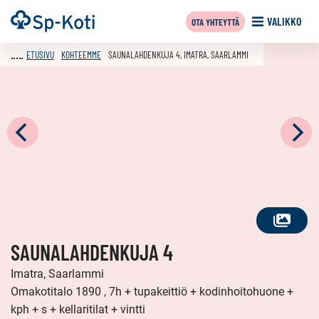
Siirry
Etusivu
VALIKKO
OTA YHTEYTTÄ
sisältöön
ETUSIVU
KOHTEEMME
SAUNALAHDENKUJA 4, IMATRA, SAARLAMMI
KATSO
SAUNALAHDENKUJA 4
KAIKKI
KUVAT
Imatra, Saarlammi
Omakotitalo 1890 , 7h + tupakeittiö + kodinhoitohuone +
kph + s + kellaritilat + vintti