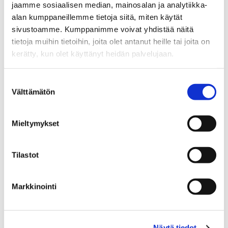
jaamme sosiaalisen median, mainosalan ja analytiikka-
alan kumppaneillemme tietoja siitä, miten käytät
Myyntineuvottelija
sivustoamme. Kumppanimme voivat yhdistää näitä
tietoja muihin tietoihin, joita olet antanut heille tai joita on
Sp-Koti Imatra | Kiinteistönvälitys Mervi Honkanen Oy
kerätty, kun olet käyttänyt heidän palvelujaan.
LKV
, 0923209-4
+358 50 358 7580
Suostumuksen
Välttämätön
WhatsApp
valinta
miika.velling@spkoti.fi
Mieltymykset
Sp-Koti Imatra
Tilastot
LÄHETÄ VIESTI
Markkinointi
LASKE LAINAN SUURUUS
Näytä tiedot